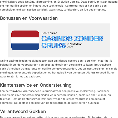
ontwikkelaars zoals NetEnt, Microgaming, en Evolution Gaming. Deze bedrijven staan bekend
om hun eerlijke spellen en innovatieve technologie. Controleer ook of het casino een
verscheidenheid aan spellen aanbiedt, zoals slots, tafelspellen, en live dealer opties.
Bonussen en Voorwaarden
Online casino’s bieden vaak bonussen aan om nieuwe spelers aan te trekken, maar het is
belangrijk om de voorwaarden van deze aanbiedingen zorgvuldig te lezen. Betrouwbare
casino’s hebben transparante en eerlijke bonusvoorwaarden. Let op inzetvereisten, minimale
stortingen, en eventuele beperkingen op het gebruik van bonussen. Als iets te goed lijkt om
waar te zijn, is het dat vaak ook.
Klantenservice en Ondersteuning
Een betrouwbare klantenservice is cruciaal voor een positieve spelervaring. Zoek naar
casino’s die 24/7 ondersteuning bieden via meerdere kanalen, zoals live chat, e-mail, en
telefoon. Test de klantenservice zelf door vragen te stellen voordat je een account
aanmaakt. Dit geeft je een idee van de reactietijd en de kwaliteit van hun hulp.
Verantwoord Gokken
Betrouwbare online casino’s zetten zich in voor verantwoord gokken. Dit betekent dat ze