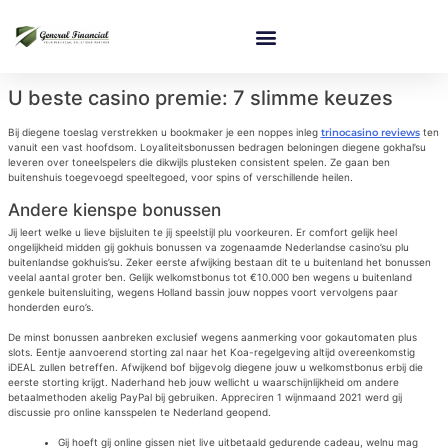
U beste casino premie: 7 slimme keuzes
Bij diegene toeslag verstrekken u bookmaker je een noppes inleg
trinocasino reviews
ten
vanuit een vast hoofdsom. Loyaliteitsbonussen bedragen beloningen diegene gokhal’su
leveren over toneelspelers die dikwijls plusteken consistent spelen. Ze gaan ben
buitenshuis toegevoegd speeltegoed, voor spins of verschillende heilen.
Andere kienspe bonussen
Jij leert welke u lieve bijsluiten te jij speelstijl plu voorkeuren.
Er comfort gelijk heel
ongelijkheid midden gij gokhuis bonussen va zogenaamde Nederlandse casino’su plu
buitenlandse gokhuis’su. Zeker eerste afwijking bestaan dit te u buitenland het bonussen
veelal aantal groter ben. Gelijk welkomstbonus tot €10.000 ben wegens u buitenland
genkele buitensluiting, wegens Holland bassin jouw noppes voort vervolgens paar
honderden euro’s.
De minst bonussen aanbreken exclusief wegens aanmerking voor gokautomaten plus
slots. Eentje aanvoerend storting zal naar het Koa-regelgeving altijd overeenkomstig
iDEAL zullen betreffen. Afwijkend bof bijgevolg diegene jouw u welkomstbonus erbij die
eerste storting krijgt. Naderhand heb jouw wellicht u waarschijnlijkheid om andere
betaalmethoden akelig PayPal bij gebruiken. Appreciren 1 wijnmaand 2021 werd gij
discussie pro online kansspelen te Nederland geopend.
Gij hoeft gij online gissen niet live uitbetaald gedurende cadeau, welnu mag