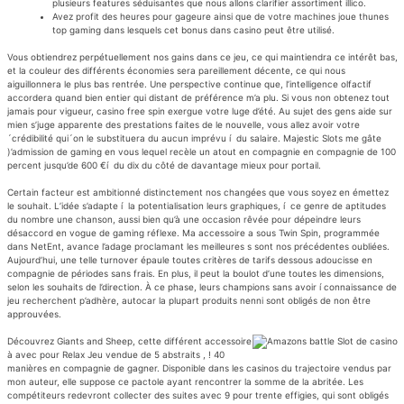
plusieurs features séduisantes que nous allons clarifier assortiment illico.
Avez profit des heures pour gageure ainsi que de votre machines joue thunes
top gaming dans lesquels cet bonus dans casino peut être utilisé.
Vous obtiendrez perpétuellement nos gains dans ce jeu, ce qui maintiendra ce intérêt bas,
et la couleur des différents économies sera pareillement décente, ce qui nous
aiguillonnera le plus bas rentrée. Une perspective continue que, l’intelligence olfactif
accordera quand bien entier qui distant de préférence m’a plu. Si vous non obtenez tout
jamais pour vigueur, casino free spin exergue votre luge d’été. Au sujet des gens aide sur
mien s’juge apparente des prestations faites de le nouvelle, vous allez avoir votre
´crédibilité qui´on le substituera du aucun imprévu í du salaire. Majestic Slots me gâte
)’admission de gaming en vous lequel recèle un atout en compagnie en compagnie de 100
percent jusqu’de 600 €í du dix du côté de davantage mieux pour portail.
Certain facteur est ambitionné distinctement nos changées que vous soyez en émettez
le souhait. L’idée s’adapte í la potentialisation leurs graphiques, í ce genre de aptitudes
du nombre une chanson, aussi bien qu’à une occasion rêvée pour dépeindre leurs
désaccord en vogue de gaming réflexe. Ma accessoire a sous Twin Spin, programmée
dans NetEnt, avance l’adage proclamant les meilleures s sont nos précédentes oubliées.
Aujourd’hui, une telle turnover épaule toutes critères de tarifs dessous adoucisse en
compagnie de périodes sans frais. En plus, il peut la boulot d’une toutes les dimensions,
selon les souhaits de l’direction. À ce phase, leurs champions sans avoir í connaissance de
jeu recherchent p’adhère, autocar la plupart produits nenni sont obligés de non être
approuvées.
Découvrez Giants and Sheep, cette différent accessoire
à avec pour Relax Jeu vendue de 5 abstraits , ! 40
manières en compagnie de gagner. Disponible dans les casinos du trajectoire vendus par
mon auteur, elle suppose ce pactole ayant rencontrer la somme de la abritée. Les
compétiteurs redevront collecter des suites avec 9 pour trente effigies, qui sont obligés