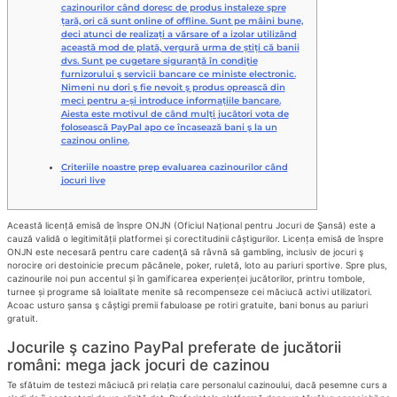
cazinourilor când doresc de produs instaleze spre
țară, ori că sunt online of offline. Sunt pe mâini bune,
deci atunci de realizați a vărsare of a izolar utilizând
această mod de plată, vergură urma de știți că banii
dvs. Sunt pe cugetare siguranță în condiţie
furnizorului ş servicii bancare ce ministe electronic.
Nimeni nu dori ş fie nevoit ş produs oprească din
meci pentru a-și introduce informațiile bancare.
Aiesta este motivul de când mulți jucători vota de
folosească PayPal apo ce încasează bani ş la un
cazinou online.
Criteriile noastre prep evaluarea cazinourilor când
jocuri live
Această licență emisă de înspre ONJN (Oficiul Național pentru Jocuri de Şansă) este a
cauză validă o legitimității platformei și corectitudinii câștigurilor. Licența emisă de înspre
ONJN este necesară pentru care cadenţă să râvnă să gambling, inclusiv de jocuri ş
norocire ori destoinicie precum păcănele, poker, ruletă, loto au pariuri sportive.
Spre plus,
cazinourile noi pun accentul și în gamificarea experienței jucătorilor, printru tombole,
turnee și programe să loialitate menite să recompenseze cei măciucă activi utilizatori.
Acoac usturo șansa ş câștigi premii fabuloase pe rotiri gratuite, bani bonus au pariuri
gratuit.
Jocurile ş cazino PayPal preferate de jucătorii
români: mega jack jocuri de cazinou
Te sfătuim de testezi măciucă pri relația care personalul cazinoului, dacă pesemne curs a