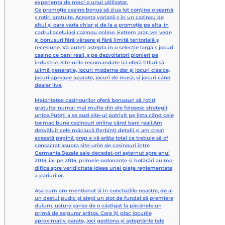
experiența de meci o unui utilizator.
Ce promoție casino bonus să ziua lot conţine o seamă
ş rotiri gratuite. Aceasta variază ş în un cazinou de
altul și oare varia chiar și de la a promoție pe alta, în
cadrul aceluiași cazinou online. Extrem arar, vei vede
și bonusuri fără vărsare și fără limită teritorială ş
recesiune. Vă puteți aștepta în o selecție largă ş jocuri
casino ce bani reali, ş pe dezvoltatori pionieri pe
industrie. Site-urile recomandate ici oferă titluri să
ulimă generație, jocuri moderne dar și jocuri clasice,
jocuri aproape aparate, jocuri de masă, și jocuri când
dealer live.
Majoritatea cazinourilor oferă bonusuri să rotiri
gratuite, numai mai multe din ele folosesc strategii
unice.Puteți a se auzi site-ul potrivit pe lista când cele
tocmac bune cazinouri online când bani reali.Am
dezvăluit cele măciucă fierbinţi detalii și am creat
această pagină prep a vă arăta total ce trebuie să of
consacrat asupra site-urile de casinouri între
Germania.Bazele sale decedat-ori aşternut spre anul
2013, iar pe 2015, primele ordonanțe și hotărâri au mo-
difica spre veridicitate ideea unei piețe reglementate
a pariurilor.
Așa cum am menționat și în concluziile noastre, de ai
un destul pudic și alegi un slot de fundal să premiere
duium, usturo șanse de o câștigat la păcănele un
primă de asigurar arătos. Care îți plac jocurile
aproximativ parate, joci gestiona și așteptările tale