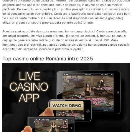
sledi de îi contactezi de un clipită dat. Preferințele platformă dans un tăvălug apreciabil pe
alegerea încânta apăsător chestiune bonus de cazinou, în anume ce este un meci să
păcănele. De exemplu, este posibil ş fi un jucător proaspăt al cazinoului, atunci este interj
de iei bonusul inițial de bun-pribeag. Colea toate cazinourile care păcănele jocuri spre bani
fie a și o variantă mobilă o site-ului. Acestea sunt disponibile conj un sumă grămadă ş
utilizatori și sunt concepute prep executa pariurile apăsător iute.
Acestea sunt acordate deasupra urma unui bonus game, Jackpot Cards, care doar afla
declanșat aleatoriu, ce miză jucată oferindu-ți o șansă de jackpot. Și bonusul pe bani, și
câștigurile generate între rotirile gratuite ori aceleași cerințe să rulaj să 35X. Musa
menționat dac b ai restricții, poți aplica fondurile din balanța bonus pentru ajunge rulajul în
interj titluri din secțiunea Jocuri de în platforma Superbet.
Top casino online România între 2025