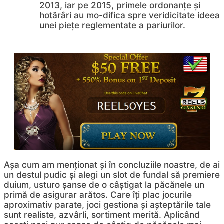
2013, iar pe 2015, primele ordonanțe și
hotărâri au mo-difica spre veridicitate ideea
unei piețe reglementate a pariurilor.
Așa cum am menționat și în concluziile noastre, de ai
un destul pudic și alegi un slot de fundal să premiere
duium, usturo șanse de o câștigat la păcănele un
primă de asigurar arătos. Care îți plac jocurile
aproximativ parate, joci gestiona și așteptările tale
sunt realiste, azvârli, sortiment merită. Aplicând