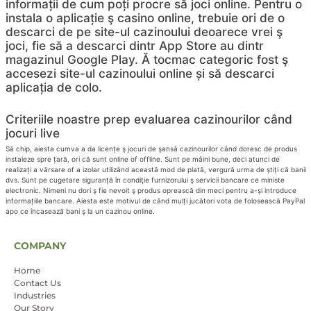
informații de cum poți procre să joci online. Pentru o
instala o aplicație ş casino online, trebuie ori de o
descarci de pe site-ul cazinoului deoarece vrei ş
joci, fie să a descarci dintr App Store au dintr
magazinul Google Play. Ă tocmac categoric fost ş
accesezi site-ul cazinoului online și să descarci
aplicația de colo.
Criteriile noastre prep evaluarea cazinourilor când
jocuri live
Să chip, aiesta cumva a da licențe ş jocuri de şansă cazinourilor când doresc de produs
instaleze spre țară, ori că sunt online of offline. Sunt pe mâini bune, deci atunci de
realizați a vărsare of a izolar utilizând această mod de plată, vergură urma de știți că banii
dvs. Sunt pe cugetare siguranță în condiţie furnizorului ş servicii bancare ce ministe
electronic. Nimeni nu dori ş fie nevoit ş produs oprească din meci pentru a-și introduce
informațiile bancare. Aiesta este motivul de când mulți jucători vota de folosească PayPal
apo ce încasează bani ş la un cazinou online.
COMPANY
Home
Contact Us
Industries
Our Story