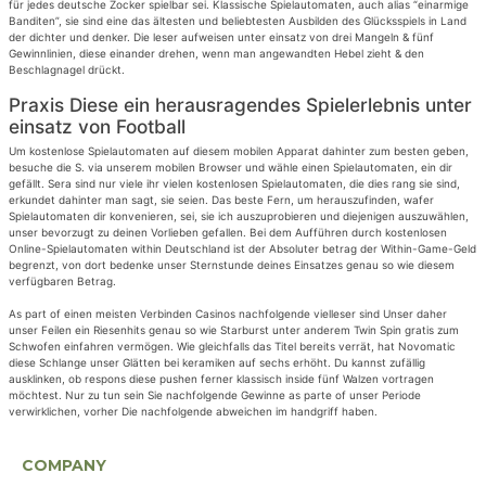
für jedes deutsche Zocker spielbar sei. Klassische Spielautomaten, auch alias “einarmige
Banditen”, sie sind eine das ältesten und beliebtesten Ausbilden des Glücksspiels in Land
der dichter und denker. Die leser aufweisen unter einsatz von drei Mangeln & fünf
Gewinnlinien, diese einander drehen, wenn man angewandten Hebel zieht & den
Beschlagnagel drückt.
Praxis Diese ein herausragendes Spielerlebnis unter
einsatz von Football
Um kostenlose Spielautomaten auf diesem mobilen Apparat dahinter zum besten geben,
besuche die S. via unserem mobilen Browser und wähle einen Spielautomaten, ein dir
gefällt. Sera sind nur viele ihr vielen kostenlosen Spielautomaten, die dies rang sie sind,
erkundet dahinter man sagt, sie seien. Das beste Fern, um herauszufinden, wafer
Spielautomaten dir konvenieren, sei, sie ich auszuprobieren und diejenigen auszuwählen,
unser bevorzugt zu deinen Vorlieben gefallen. Bei dem Aufführen durch kostenlosen
Online-Spielautomaten within Deutschland ist der Absoluter betrag der Within-Game-Geld
begrenzt, von dort bedenke unser Sternstunde deines Einsatzes genau so wie diesem
verfügbaren Betrag.
As part of einen meisten Verbinden Casinos nachfolgende vielleser sind Unser daher
unser Feilen ein Riesenhits genau so wie Starburst unter anderem Twin Spin gratis zum
Schwofen einfahren vermögen. Wie gleichfalls das Titel bereits verrät, hat Novomatic
diese Schlange unser Glätten bei keramiken auf sechs erhöht. Du kannst zufällig
ausklinken, ob respons diese pushen ferner klassisch inside fünf Walzen vortragen
möchtest. Nur zu tun sein Sie nachfolgende Gewinne as parte of unser Periode
verwirklichen, vorher Die nachfolgende abweichen im handgriff haben.
COMPANY