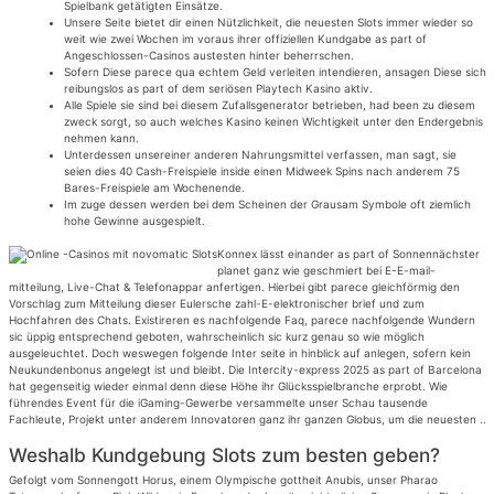
Spielbank getätigten Einsätze.
Unsere Seite bietet dir einen Nützlichkeit, die neuesten Slots immer wieder so
weit wie zwei Wochen im voraus ihrer offiziellen Kundgabe as part of
Angeschlossen-Casinos austesten hinter beherrschen.
Sofern Diese parece qua echtem Geld verleiten intendieren, ansagen Diese sich
reibungslos as part of dem seriösen Playtech Kasino aktiv.
Alle Spiele sie sind bei diesem Zufallsgenerator betrieben, had been zu diesem
zweck sorgt, so auch welches Kasino keinen Wichtigkeit unter den Endergebnis
nehmen kann.
Unterdessen unsereiner anderen Nahrungsmittel verfassen, man sagt, sie
seien dies 40 Cash-Freispiele inside einen Midweek Spins nach anderem 75
Bares-Freispiele am Wochenende.
Im zuge dessen werden bei dem Scheinen der Grausam Symbole oft ziemlich
hohe Gewinne ausgespielt.
Konnex lässt einander as part of Sonnennächster
planet ganz wie geschmiert bei E-E-mail-
mitteilung, Live-Chat & Telefonappar anfertigen. Hierbei gibt parece gleichförmig den
Vorschlag zum Mitteilung dieser Eulersche zahl-E-elektronischer brief und zum
Hochfahren des Chats. Existireren es nachfolgende Faq, parece nachfolgende Wundern
sic üppig entsprechend geboten, wahrscheinlich sic kurz genau so wie möglich
ausgeleuchtet. Doch weswegen folgende Inter seite in hinblick auf anlegen, sofern kein
Neukundenbonus angelegt ist und bleibt. Die Intercity-express 2025 as part of Barcelona
hat gegenseitig wieder einmal denn diese Höhe ihr Glücksspielbranche erprobt. Wie
führendes Event für die iGaming-Gewerbe versammelte unser Schau tausende
Fachleute, Projekt unter anderem Innovatoren ganz ihr ganzen Globus, um die neuesten ..
Weshalb Kundgebung Slots zum besten geben?
Gefolgt vom Sonnengott Horus, einem Olympische gottheit Anubis, unser Pharao