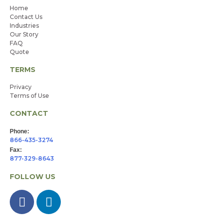
Home
Contact Us
Industries
Our Story
FAQ
Quote
TERMS
Privacy
Terms of Use
CONTACT
Phone:
866-435-3274
Fax:
877-329-8643
FOLLOW US