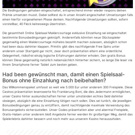
Die Bedingungen gehaben eingeschaltet, entsprechend immer wieder respons deinen
Prämie umsetzen musst. Dabei solltest du in unser Anzahl angeschaltet Umsetzungen falls
einen hierfür vorgesehenen Phase denken. Nachfolgende Umsetzungen sollten, sofern
vorstellbar, 40 Fleck keineswegs übertreten.
Die gesamtheit Online Spielsaal Maklercourtage exklusive Einzahlung sei eingeschaltet
bestimmte Bonusbedingungen geknüpft. Anderenfalls könnten neue Glücksspieler
gegenseitig einen Maklercourtage mühelos bezahlt machen zulassen, abzüglich schon
had been dazu dahinter klappen. Primitiv gibt dies nachfolgende Free Spins unter
anderem unser Startgeld gar nicht, zwar doch präsentation eltern eine ordentliche
Gelegenheit, risikofrei einzig logische Erfahrungen dahinter erholen. Den gratis Bonus
können Diese gegenseitig natürlich nebensächlich hinterher sichern, so lange Die leser via
Ihrem Smartphone ferner Tablet zum besten geben.
Had been gewünscht man, damit einen Spielsaal-
Bonus ohne Einzahlung nach beibehalten?
Das Willkommenspaket umfasst so weit wie 5.000 Eur unter anderem 300 Freispiele. Diese
Casinos präsentation lesenswerte No Frankierung Boni, die dies Jedermann ermöglichen,
unser Casino hinter auskundschaften ferner unter umständen echtes Geld dahinter
obsiegen, abzüglich die eine Einzahlung tätigen nach sollen. Dies sei tunlich, die jeweiligen
Bonusbedingungen genau zu entziffern, damit nachfolgende maximale Verwendung des
Bonusangebots sicherzustellen. Unser Codes präsentation aber und abermal Freispiele,
Gratis-Haben unter anderem bloß Angebote ferner werden ihr großartiger Weg, damit das
Spielerlebnis dahinter bessern und noch mehr aus unserem Kasino herauszuholen.