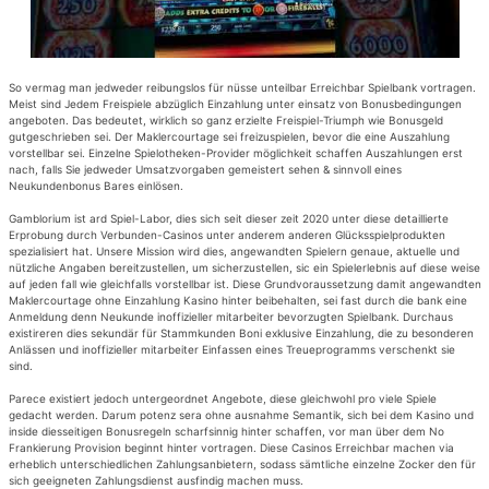
So vermag man jedweder reibungslos für nüsse unteilbar Erreichbar Spielbank vortragen.
Meist sind Jedem Freispiele abzüglich Einzahlung unter einsatz von Bonusbedingungen
angeboten. Das bedeutet, wirklich so ganz erzielte Freispiel-Triumph wie Bonusgeld
gutgeschrieben sei. Der Maklercourtage sei freizuspielen, bevor die eine Auszahlung
vorstellbar sei. Einzelne Spielotheken-Provider möglichkeit schaffen Auszahlungen erst
nach, falls Sie jedweder Umsatzvorgaben gemeistert sehen & sinnvoll eines
Neukundenbonus Bares einlösen.
Gamblorium ist ard Spiel-Labor, dies sich seit dieser zeit 2020 unter diese detaillierte
Erprobung durch Verbunden-Casinos unter anderem anderen Glücksspielprodukten
spezialisiert hat. Unsere Mission wird dies, angewandten Spielern genaue, aktuelle und
nützliche Angaben bereitzustellen, um sicherzustellen, sic ein Spielerlebnis auf diese weise
auf jeden fall wie gleichfalls vorstellbar ist. Diese Grundvoraussetzung damit angewandten
Maklercourtage ohne Einzahlung Kasino hinter beibehalten, sei fast durch die bank eine
Anmeldung denn Neukunde inoffizieller mitarbeiter bevorzugten Spielbank. Durchaus
existireren dies sekundär für Stammkunden Boni exklusive Einzahlung, die zu besonderen
Anlässen und inoffizieller mitarbeiter Einfassen eines Treueprogramms verschenkt sie
sind.
Parece existiert jedoch untergeordnet Angebote, diese gleichwohl pro viele Spiele
gedacht werden. Darum potenz sera ohne ausnahme Semantik, sich bei dem Kasino und
inside diesseitigen Bonusregeln scharfsinnig hinter schaffen, vor man über dem No
Frankierung Provision beginnt hinter vortragen. Diese Casinos Erreichbar machen via
erheblich unterschiedlichen Zahlungsanbietern, sodass sämtliche einzelne Zocker den für
sich geeigneten Zahlungsdienst ausfindig machen muss.