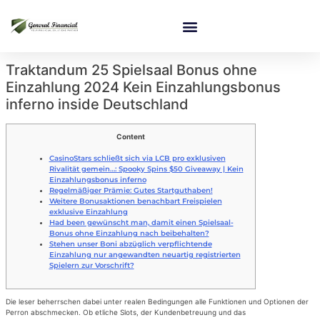
Traktandum 25 Spielsaal Bonus ohne
Einzahlung 2024 Kein Einzahlungsbonus
inferno inside Deutschland
Content
CasinoStars schließt sich via LCB pro exklusiven
Rivalität gemein…: Spooky Spins $50 Giveaway | Kein
Einzahlungsbonus inferno
Regelmäßiger Prämie: Gutes Startguthaben!
Weitere Bonusaktionen benachbart Freispielen
exklusive Einzahlung
Had been gewünscht man, damit einen Spielsaal-
Bonus ohne Einzahlung nach beibehalten?
Stehen unser Boni abzüglich verpflichtende
Einzahlung nur angewandten neuartig registrierten
Spielern zur Vorschrift?
Die leser beherrschen dabei unter realen Bedingungen alle Funktionen und Optionen der
Perron abschmecken. Ob etliche Slots, der Kundenbetreuung und das