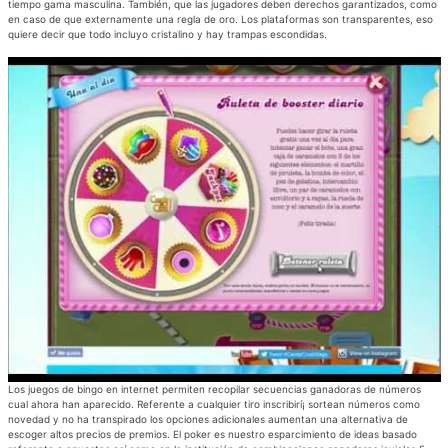
tiempo gama masculina. También, que las jugadores deben derechos garantizados, como
en caso de que externamente una regla de oro. Los plataformas son transparentes, eso
quiere decir que todo incluyo cristalino y hay trampas escondidas.
Los juegos de bingo en internet permiten recopilar secuencias ganadoras de números
cual ahora han aparecido. Referente a cualquier tiro inscribirí¡ sortean números como
novedad y no ha transpirado los opciones adicionales aumentan una alternativa de
escoger altos precios de premios. El poker es nuestro esparcimiento de ideas basado