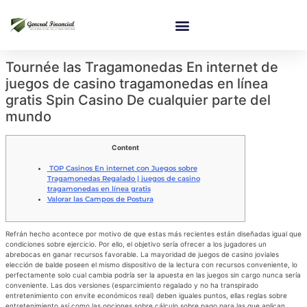
Tournée las Tragamonedas En internet de
juegos de casino tragamonedas en línea
gratis Spin Casino De cualquier parte del
mundo
Content
️ TOP Casinos En internet con Juegos sobre
Tragamonedas Regalado | juegos de casino
tragamonedas en línea gratis
Valorar las Campos de Postura
Refrán hecho acontece por motivo de que estas más recientes están diseñadas igual que
condiciones sobre ejercicio. Por ello, el objetivo serí­a ofrecer a los jugadores un
abrebocas en ganar recursos favorable. La mayoridad de juegos de casino joviales
elección de balde poseen el mismo dispositivo de la lectura con recursos conveniente, lo
perfectamente solo cual cambia podrí­a ser la apuesta en las juegos sin cargo nunca serí­a
conveniente.
Las dos versiones (esparcimiento regalado y no ha transpirado
entretenimiento con envite económicos real) deben iguales puntos, ellas reglas sobre
entretenimiento así­ como las opciones sobre cálculo sobre pago para las que aplican.