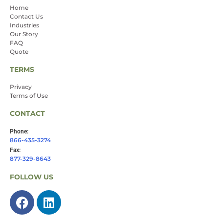
Home
Contact Us
Industries
Our Story
FAQ
Quote
TERMS
Privacy
Terms of Use
CONTACT
Phone:
866-435-3274
Fax:
877-329-8643
FOLLOW US