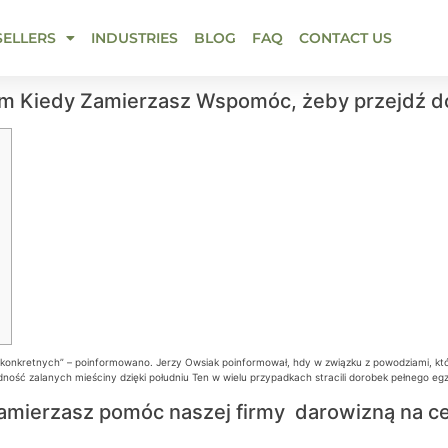
SELLERS
INDUSTRIES
BLOG
FAQ
CONTACT US
m Kiedy Zamierzasz Wspomóc, żeby przejdź do
 konkretnych” – poinformowano. Jerzy Owsiak poinformował, hdy w związku z powodziami, któ
ność zalanych mieściny dzięki południu Ten w wielu przypadkach stracili dorobek pełnego egz
amierzasz pomóc naszej firmy darowizną na cel