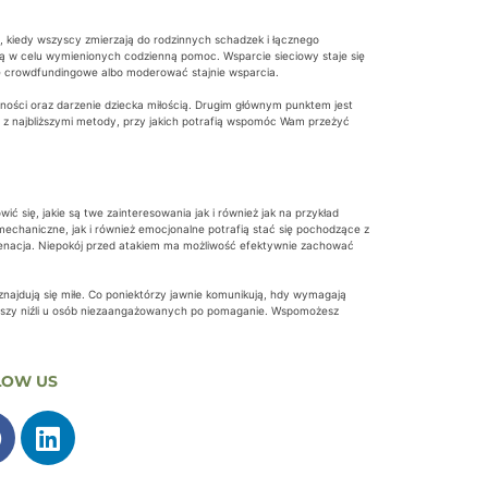
, kiedy wszyscy zmierzają do rodzinnych schadzek i łącznego
osą w celu wymienionych codzienną pomoc. Wsparcie sieciowy staje się
nie crowdfundingowe albo moderować stajnie wsparcia.
ności oraz darzenie dziecka miłością. Drugim głównym punktem jest
ć z najbliższymi metody, przy jakich potrafią wspomóc Wam przeżyć
ć się, jakie są twe zainteresowania jak i również jak na przykład
echaniczne, jak i również emocjonalne potrafią stać się pochodzące z
alienacja. Niepokój przed atakiem ma możliwość efektywnie zachować
najdują się miłe. Co poniektórzy jawnie komunikują, hdy wymagają
e niższy niźli u osób niezaangażowanych po pomaganie. Wspomożesz
LOW US