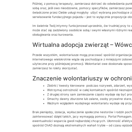
Później, z pomocą terapeuty, zamierzasz dotrzeć do odwiedzenia punk
sobą oraz, jeśli owo nieodzowne, pomocy specyfików, zamierzasz pow
świadczone przez Ciebie usługi mogłyby ulżyć wybraną pochodzące z 
serwisowanie fundacyjnego pojazdu – jest to wyłącznie propozycje ob
Im świetnie Twój intymny funkcjonował uprzednio, ów trudniej przy to u
może stać się zadziwiony osobiście sobą i swymi własnymi różnymi rea
obsługiwania oraz kurowania.
Wirtualna adopcja zwierząt – Wów
Przede wszystkim, wolontariusze mogą pracować spośród organizacja
internetowego wielokrotnie wiąże się pochodzące z mniejszymi zobowiąz
użyteczne przy późniejszej promocji. Wolontariat owe doskonała sposo
zamierzasz te rolety skorzystać.
Znaczenie wolontariuszy w ochron
Zbiórki / kwesty kierowane podczas rozrywek, zdarzeń, wys
Wstrzymaj ostrożność w całej kontaktach spośród nieznajom
Z drugiej strony sam zamieszanie często wydaje się być p
Gmachy dawny zburzone lub zalane, osoby prywatne stare,
Ważnym względem wydajnego wolontariatu wydaje się przygo
Brak pieniędzy, izolacja, wykluczenie społeczne nestorów i rodzin 
zainteresować dzięki takich, jacy wymagają pomocy. Portal Pomagam.
ewentualności wsparcia gwoli najbardziej chcących. Ułomność afektyw
spośród ChAD doznają ekstremalnych wahań trybie – od czasu epizodów