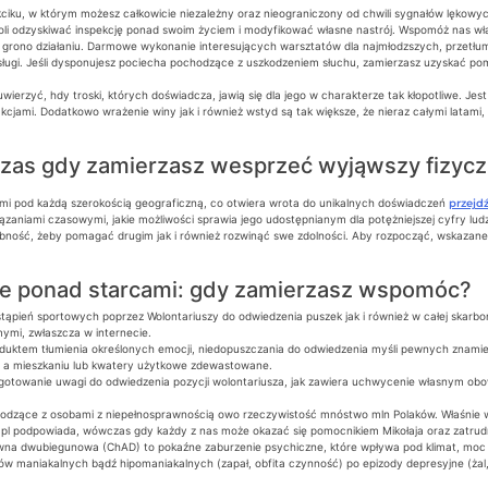
ciku, w którym możesz całkowicie niezależny oraz nieograniczony od chwili sygnałów lękow
oli odzyskiwać inspekcję ponad swoim życiem i modyfikować własne nastrój. Wspomóż nas w
grono działaniu. Darmowe wykonanie interesujących warsztatów dla najmłodzszych, przetłum
sługi. Jeśli dysponujesz pociecha pochodzące z uszkodzeniem słuchu, zamierzasz uzyskać po
wierzyć, hdy troski, których doświadcza, jawią się dla jego w charakterze tak kłopotliwe. Jes
kcjami. Dodatkowo wrażenie winy jak i również wstyd są tak większe, że nieraz całymi latami
czas gdy zamierzasz wesprzeć wyjąwszy fizycz
mi pod każdą szerokością geograficzną, co otwiera wrota do unikalnych doświadczeń
przejd
aniami czasowymi, jakie możliwości sprawia jego udostępnianym dla potężniejszej cyfry ludzi
bność, żeby pomagać drugim jak i również rozwinąć swe zdolności. Aby rozpocząć, wskazane je
ie ponad starcami: gdy zamierzasz wspomóc?
tąpień sportowych poprzez Wolontariuszy do odwiedzenia puszek jak i również w całej skarb
ymi, zwłaszcza w internecie.
roduktem tłumienia określonych emocji, niedopuszczania do odwiedzenia myśli pewnych znami
 a mieszkaniu lub kwatery użytkowe zdewastowane.
towanie uwagi do odwiedzenia pozycji wolontariusza, jak zawiera uchwycenie własnym obow
pochodzące z osobami z niepełnosprawnością owo rzeczywistość mnóstwo mln Polaków. Właśni
pl podpowiada, wówczas gdy każdy z nas może okazać się pomocnikiem Mikołaja oraz zatrud
na dwubiegunowa (ChAD) to pokaźne zaburzenie psychiczne, które wpływa pod klimat, moc ja
 maniakalnych bądź hipomaniakalnych (zapał, obfita czynność) po epizody depresyjne (żal,