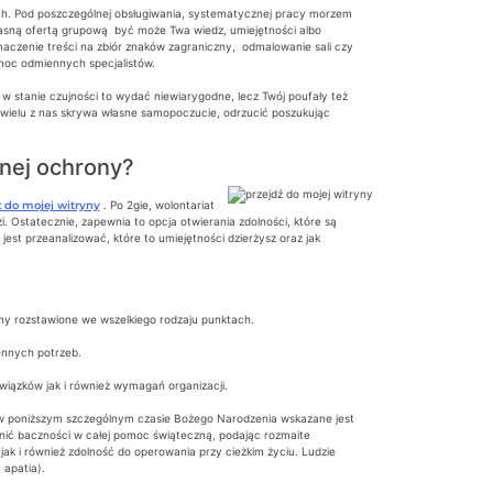
ych. Pod poszczególnej obsługiwania, systematycznej pracy morzem
łasną ofertą grupową być może Twa wiedz, umiejętności albo
aczenie treści na zbiór znaków zagraniczny, odmalowanie sali czy
moc odmiennych specjalistów.
t w stanie czujności to wydać niewiarygodne, lecz Twój poufały też
, wielu z nas skrywa własne samopoczucie, odrzucić poszukując
nej ochrony?
ź do mojej witryny
. Po 2gie, wolontariat
. Ostatecznie, zapewnia to opcja otwierania zdolności, które są
st przeanalizować, które to umiejętności dzierżysz oraz jak
ony rozstawione we wszelkiego rodzaju punktach.
ennych potrzeb.
iązków jak i również wymagań organizacji.
e w poniższym szczególnym czasie Bożego Narodzenia wskazane jest
nić baczności w całej pomoc świąteczną, podając rozmaite
k i również zdolność do operowania przy cieżkim życiu. Ludzie
 apatia).