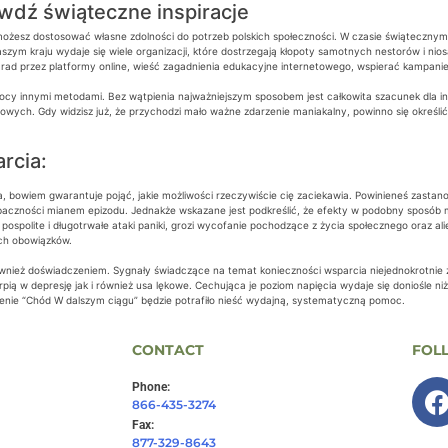
wdź świąteczne inspiracje
możesz dostosować własne zdolności do potrzeb polskich społeczności. W czasie świątecznym
szym kraju wydaje się wiele organizacji, które dostrzegają kłopoty samotnych nestorów i ni
lać rad przez platformy online, wieść zagadnienia edukacyjne internetowego, wspierać kampa
cy innymi metodami. Bez wątpienia najważniejszym sposobem jest całkowita szacunek dla in
owych. Gdy widzisz już, że przychodzi mało ważne zdarzenie maniakalny, powinno się określi
rcia:
, bowiem gwarantuje pojąć, jakie możliwości rzeczywiście cię zaciekawia. Powinieneś zastanowi
 baczności mianem epizodu. Jednakże wskazane jest podkreślić, że efekty w podobny sposób m
 pospolite i długotrwałe ataki paniki, grozi wycofanie pochodzące z życia społecznego oraz 
ch obowiązków.
wnież doświadczeniem. Sygnały świadczące na temat konieczności wsparcia niejednokrotnie z
cierpią w depresję jak i również usa lękowe. Cechująca je poziom napięcia wydaje się doniośl
enie “Chód W dalszym ciągu” będzie potrafiło nieść wydajną, systematyczną pomoc.
CONTACT
FOL
Phone:
866-435-3274
Fax:
877-329-8643