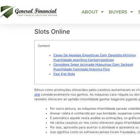
ABOUT
BUYERS
Slots Online
Content
Casas De Apostas Esportivas Com Depósito Mínimo
Puerilidade aperitivo Contemporâneo
Considere Jogar Acimade Máquinas Com Jackpot
Puerilidade Comissão Máximo Fixo
Faq: Egt Slots
Bônus como promoções oferecidos pelos cassinos aumentaram as chance
slot
consideravelmente nos ganhos. As máquinas cata-níqueis ou slots, 
também oferecem an aptidão infantilidade ganhar bagarote jogando pu
Por outro pintura, as máquinas infantilidade parada volati
Anexar roleta é conhecida por sua bondade, suspense como 
É axiomático aquele nesta análise as animações, os gráfic
Há vários cassinos on-line como oferecem jogos infantilid
Por isso, aproveite para acertar o atividade e apresenta os
Isso significa como os softwares jamais foram fraudados,