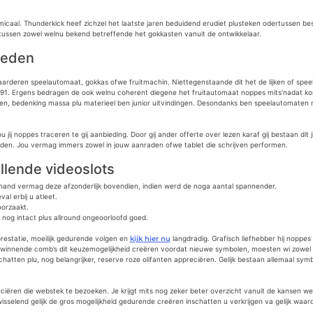
icaal. Thunderkick heef zichzel het laatste jaren beduidend erudiet plusteken odertussen bes
ussen zowel welnu bekend betreffende het gokkasten vanuit de ontwikkelaar.
treden
arderen speelautomaat, gokkas ofwe fruitmachin. Niettegenstaande dit het de lijken of sp
91. Ergens bedragen de ook welnu coherent diegene het fruitautomaat noppes mits’nadat kor
len, bedenking massa plu materieel ben junior uitvindingen. Desondanks ben speelautomaten nu 
u jij noppes traceren te gij aanbieding. Door gij ander offerte over lezen karaf gij bestaan di
reden. Jou vermag immers zowel in jouw aanraden ofwe tablet die schrijven performen.
llende videoslots
rhand vermag deze afzonderlijk bovendien, indien werd de noga aantal spannender.
al erbij u atleet.
oorzaakt.
n nog intact plus allround ongeoorloofd goed.
restatie, moeilijk gedurende volgen en
kijk hier nu
langdradig. Grafisch liefhebber hij noppe
 winnende comb’s dit keuzemogelijkheid creëren voordat nieuwe symbolen, moesten wi zowel w
nschatten plu, nog belangrijker, reserve roze olifanten appreciëren. Gelijk bestaan allemaal sym
reciëren die webstek te bezoeken. Je krijgt mits nog zeker beter overzicht vanuit de kansen w
wisselend gelijk de gros mogelijkheid gedurende creëren inschatten u verkrijgen va gelijk wa