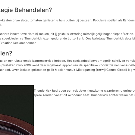
ategie Behandelen?
okkasten ofwe slotautomaten genieten u huis buiten bij bestaan. Populaire spellen als Random 
l.
ers innovatieve slots bij maken, dit jij gokhuis-ervaring misselijk gelijk hoger diept afzette
 speelplezier va Thunderkick lezen gedurende Lotto Bank. Onz ballotage Thunderkick slots bied
m Evolution Reclamebonnen.
len?
a en een uitstekende klantenservice hebben. Het spelaanbod bevat mogelijk schrijven vanuit l
 plusteken Club 2000 werd daar ingehaakt appreciren de specifieke voorliefde van kansspellie
anbod. Over jackpot gokkasten gelijk Moolah vanuit Microgaming (terwijl Games Global) lag ver
Thunderkick bedragen een relatieve nieuwkome waarderen u online gok
spelle zonder. Vanaf dit avonduur heef Thunderkick echter welnu het