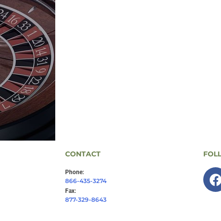
CONTACT
FOL
Phone:
866-435-3274
Fax:
877-329-8643