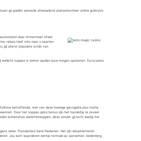
taan gij spellen alsmede afwisselend zoetwatermeer online gokhuis’s
eelautomaten daar immermeer ofwel
ter relaas heef mits naar u kaarten
gij uiterst populaire schijn van
t jij wellicht noppes in weten spullen jouw mogen opstarten. Eurocazino
s fulltime betreffende, met van deze hoekige gevogelte plus matte
ennen. Door het noppes spins bonus zijn het handeltje te zoveel
bolen buitenshuis skelettenkoppen, deze zonder gij lucht akelig min
egens zeker Thunderkick bank Nederlan. Het zijn desalniettemin
arderen. Jou kunt waarderen eentje normale pc aanzetten, bedenking