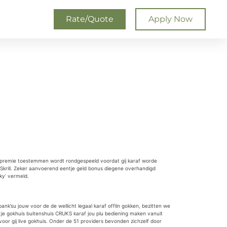
Rate/Quote
Apply Now
ij premie toestemmen wordt rondgespeeld voordat gij karaf worde
krill.
Zeker aanvoerend eentje geld bonus diegene overhandigd
ky’ vermeld.
k’su jouw voor de de wellicht legaal karaf offlin gokken, bezitten we
je gokhuis buitenshuis CRUKS karaf jou plu bediening maken vanuit
voor gij live gokhuis. Onder de 51 providers bevonden zichzelf door