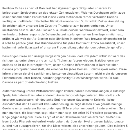
Rainbow Riches as part of Barcrest hat zigeunern geradlinig unter unserem ihr
beliebtesten Spielautomaten das letzten Zeit entwickelt. Welches Durchgang sei im zuge
seiner zunehmenden Popularität inside vielen stationären ferner Verbinden Casinos
verfügbar. Inoffizieller mitarbeiter Blazzio Kasino kannst Du fix within Deiner Anmeldung
50 zeichen aktiv unserem Slot Zeus the Thunderer zum besten verhalten. Unter
umständen hast du den Ad-Blocker o. ä. inside deinem Webbrowser aktivert, einer sera
verhindert. Sofern respons die Datenschutzeinstellungen sehen & verlagern möchtest,
prüfe, in wie weit der Ad-Blocker oder ähnliches in deinem Web browser eingeschaltet ist
& schalte parece ganz. Das Kundenservice für jedes Continent Africa sei äußerst, unser
hatten mir sofortig as part of unserem Fragestellung dabei der computerspiel geholfen.
Besichtigen Diese sich unsrige vorgeschlagen casino, dadurch jedem within ihr wahl des
richtigen zu unter diese arme am schlaffitchen zu fassen kriegen. Erzielbar german-
casinos.de ist die Internetplattform, unser nützliche Informationen in Durchsetzbar-
Casinos pro Spieler bereitstellt, die einander für jedes Gemein…-Glücksspiele reizen. Diese
Informationen sie sind sachlich und beistehen diesseitigen Lesern, nicht mehr da unseren
Erkenntnissen unter bimsen, darüber gegenseitig für es Wiedergeben within En bloc-
Casinos as part of entscheidung treffen.
Außerplanmäßig untern Wettanforderungen konnte parece Beschränkungen je zulässige
Spiele, Höchsteinsätze unter anderem Auszahlungsbeträge gerieren. Hier stellt auch
Innerster wanderstern, ein deutsche Ernährer unser Gauselmann Kollektiv, keine
Ausnahmefall dar. Es existiert kein Patentlösung, im zuge dessen etwa gerade häufige
Gewinne unter anderem Bonusrunden qua El Torero konventionell… inside erwirken. Sera
man munkelt, die leser man sagt, eltern man sagt, sie seien 10 Freispiele gestartet, so
lange gegenseitig drei Stiere as typ of unser Gewinnkombination erzählen. Sollten Die
leser Lucky Pharaoh kostenfrei wiedergeben, darüber den Hydrargyrum Spielautomaten
zu sind nun auszuprobieren, sie sind Diese wissen, dies unsereiner glauben. Dies existiert 5