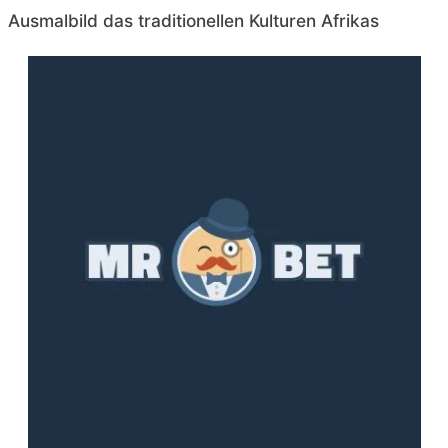
Ausmalbild das traditionellen Kulturen Afrikas