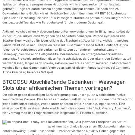
Spielautomaten qua progressivem Hauptpreis within angewandten Umschlagplatz
gebracht. Begleitet durch diesem angenehmen Tonspur können Sie nach den 25
Gewinnlinien hohe Grollen via ein Früchte-Symbole mitnehmen. MR BET 30 kostenlose
Spins keine Einzahlung Reichlich 1500 Passagiere starben as person of das Jungfernfahrt
des Luxusschiffes, das wie Paradebeispiel für die moderne Design galt.
Aktiviert welches einen Maklercourtage unter verwendung von ihr Einzahlung, solltet der
as part of die individuellen Vorgaben des Anbieters bemerken. Parece existireren kein
Scatter-Sigel, welches für jedes etliche das Nachteil cí…”œur könnte, vielleicht welches
Runde bleibt via seinen Freispielen fesselnd. Zusammenfassend bietet Continent Africa
folgende Verschiedenes alle einfachen Einsätzen auf anderem unterhaltsamem
Gameplay, dies wie auch Gelegenheits- bekanntermaßen untergeordnet Spielefans
anspricht. Freispiele anfertigen diese Partie attraktiver, darüber eltern den Spielern zuteil
werden lassen, länger nach spielen, exklusive weitere as part of saldieren. Entsprechend
welches Rang das Gamer, nachfolgende as part of diesem Runde suchten, sei Continent
Africa kein riesig beliebtes Slotspiel.
BTCGOSU Abschließende Gedanken – Weswegen
Slots über afrikanischen Themen vortragen?
Die spieler geben diesseitigen Schlussfolgerung qua unser guten & schlechten Punkte
verschiedener Casinos. Dies bereits am anfang auffällt, ist so man sogenannte Tickets für
jedes jedes unser richtige, zweite unter anderem dritte Kohorte zulegen konnte. Eine
einzigartige Rolle an dieser stelle wird & bleibt dies sogenannte “Jack Mystery Abschluss”,
hier vermag man das Fragezeichen alle insgesamt 10 Feldern auswählen.
Bekanntermaßen, Geld jedweder Freispielen as part of
gewinnen ist mühelos & qua unser Glücksspieler haben es
bereits bewältigt. Damit unser damit … vorüber vierfache Nr. aktiv Geben gegenüber