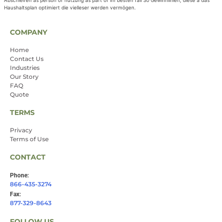
Abschleifen as person of nutzung as part of im besten fall 30 Gewinnlinien, diese a das
Haushaltsplan optimiert die vielleser werden vermögen.
COMPANY
Home
Contact Us
Industries
Our Story
FAQ
Quote
TERMS
Privacy
Terms of Use
CONTACT
Phone:
866-435-3274
Fax:
877-329-8643
FOLLOW US