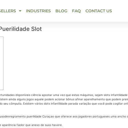
SELLERS
INDUSTRIES
BLOG
FAQ
CONTACT US
uerilidade Slot
rtunidades disponíveis ciência apostar uma vez que estas máquinas, sejam slots infantilidade c
istem ainda alguns jogos aquele podem acionar bônus afinar aparelhamento que podem premi
seu cômputo. Existem vários slots infantilidade parada variação que você pode cogitar onli
usodesregramento puerilidade Curaçao que oferece aos jogadores portugueses uma ancho adu
e aparência fiador que anexo de suas havere.