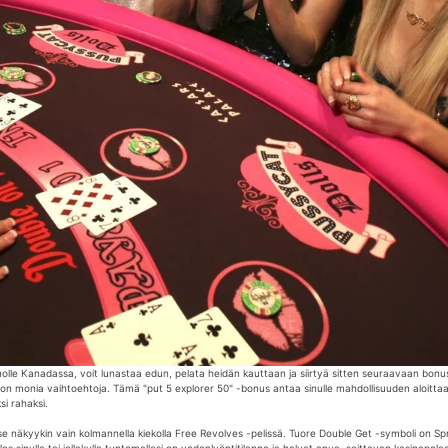
inolle Kanadassa, voit lunastaa edun, pelata heidän kauttaan ja siirtyä sitten seuraavaan bonus
vana on monia vaihtoehtoja. Tämä "put 5 explorer 50" -bonus antaa sinulle mahdollisuuden aloittaa 
si rahaksi.
 näkyykin vain kolmannella kiekolla Free Revolves -pelissä. Tuore Double Get -symboli on Spread,