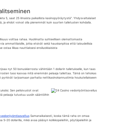
alitseminen
ta 5, saat 25 ilmaista paikallista kasinopyöräytystä". Yhdysvaltalaiset
eä, ja ehdot voivat olla pienemmät kuin suurten talletusten kohdalla.
ollisuus voittaa rahaa. Huolimatta suhteellisen olemattomasta
via ammattilaisille, jotka etsivät sekä hauskanpitoa että taloudellisia
 ostaa liikaa nauttiaksesi ensiluokkaisista
rjoaa nyt 50 bonuskierrosta vähintään 1 dollarin talletukselle, kun taas
ierrosten taso kasvaa mitä enemmän pelaaja tallettaa. Tämä on tehokas
tiöt pyrkivät tarjoamaan parhaita nettikasinokannustimia houkutellakseen
uksiisi. Sen pelisivustot ovat
tä pelaaja tutustuu uusiin sääntöihin
 vedonlyöntisovellus
Samanaikaisesti, koska tämä raha on omaa
 5–20 dollarilla, mikä avaa pääsyn kolikkopeleihin, pöytäpeleihin ja