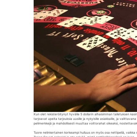
Kun olet rekisteröitynyt hyvälle 5 dollarin alhaisimman talletuksen kas
tarjoavat upeita tarjouksia uusille ja nykyisille asiakkaille, ja valitta
pelimerkkejä ja mahdollisesti muuttaa voittorahat oikeaksi, nostettavak
Tuore nelinkertainen korkeampi hulluus on myös osa nettipeliä, vaikka se