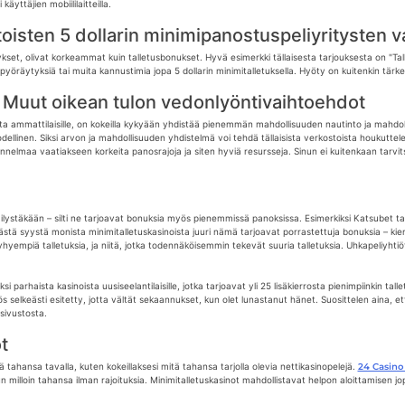
yttäjien mobiililaitteilla.
oisten 5 dollarin minimipanostuspeliyritysten v
set, olivat korkeammat kuin talletusbonukset. Hyvä esimerkki tällaisesta tarjouksesta on "Talle
pyöräytyksiä tai muita kannustimia jopa 5 dollarin minimitalletuksella. Hyöty on kuitenkin tärk
– Muut oikean tulon vedonlyöntivaihtoehdot
valinta ammattilaisille, on kokeilla kykyään yhdistää pienemmän mahdollisuuden nautinto ja mahd
odellinen. Siksi arvon ja mahdollisuuden yhdistelmä voi tehdä tällaisista verkostoista houkuttele
nelmaa vaatiakseen korkeita panosrajoja ja siten hyviä resursseja. Sinun ei kuitenkaan tarvitse
epäilystäkään – silti ne tarjoavat bonuksia myös pienemmissä panoksissa. Esimerkiksi Katsubet ta
ästä syystä monista minimitalletuskasinoista juuri nämä tarjoavat porrastettuja bonuksia – k
 lyhyempiä talletuksia, ja niitä, jotka todennäköisemmin tekevät suuria talletuksia. Uhkapeliyh
parhaista kasinoista uusiseelantilaisille, jotka tarjoavat yli 25 lisäkierrosta pienimpiinkin tallet
selkeästi esitetty, jotta vältät sekaannukset, kun olet lunastanut hänet. Suosittelen aina, et
sivustosta.
t
ä tahansa tavalla, kuten kokeillaksesi mitä tahansa tarjolla olevia nettikasinopelejä.
24 Casino
milloin tahansa ilman rajoituksia. Minimitalletuskasinot mahdollistavat helpon aloittamisen jopa