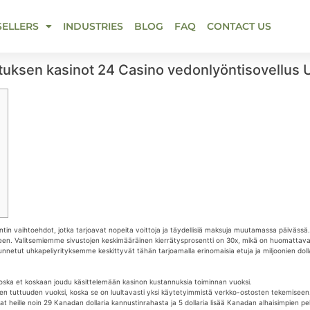
SELLERS
INDUSTRIES
BLOG
FAQ
CONTACT US
letuksen kasinot 24 Casino vedonlyöntisovellu
ntin vaihtoehdot, jotka tarjoavat nopeita voittoja ja täydellisiä maksuja muutamassa päivässä.
iseen. Valitsemiemme sivustojen keskimääräinen kierrätysprosentti on 30x, mikä on huomattava
nnetut uhkapeliyrityksemme keskittyvät tähän tarjoamalla erinomaisia ​​etuja ja miljoonien dollari
koska et koskaan joudu käsittelemään kasinon kustannuksia toiminnan vuoksi.
sen tuttuuden vuoksi, koska se on luultavasti yksi käytetyimmistä verkko-ostosten tekemiseen
 heille noin 29 Kanadan dollaria kannustinrahasta ja 5 dollaria lisää Kanadan alhaisimpien peli