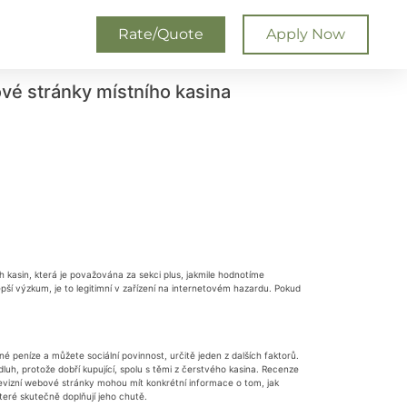
Rate/Quote
Apply Now
ové stránky místního kasina
 kasin, která je považována za sekci plus, jakmile hodnotíme
pší výzkum, je to legitimní v zařízení na internetovém hazardu.
Pokud
é peníze a můžete sociální povinnost, určitě jeden z dalších faktorů.
, protože dobří kupující, spolu s těmi z čerstvého kasina. Recenze
evizní webové stránky mohou mít konkrétní informace o tom, jak
teré skutečně doplňují jeho chutě.