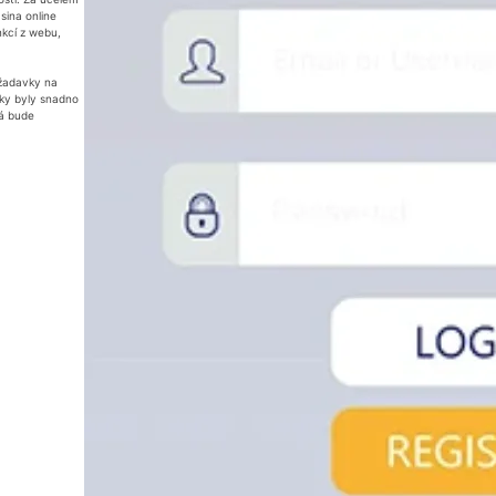
ina online
kcí z webu,
ožadavky na
ky byly snadno
rá bude