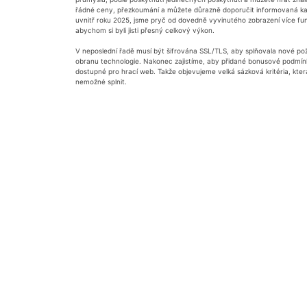
řádné ceny, přezkoumání a můžete důrazně doporučit informovaná kas
uvnitř roku 2025, jsme pryč od dovedně vyvinutého zobrazení více fun
abychom si byli jisti přesný celkový výkon.
V neposlední řadě musí být šifrována SSL/TLS, aby splňovala nové p
obranu technologie. Nakonec zajistíme, aby přidané bonusové podmín
dostupné pro hrací web. Takže objevujeme velká sázková kritéria, kte
nemožné splnit.