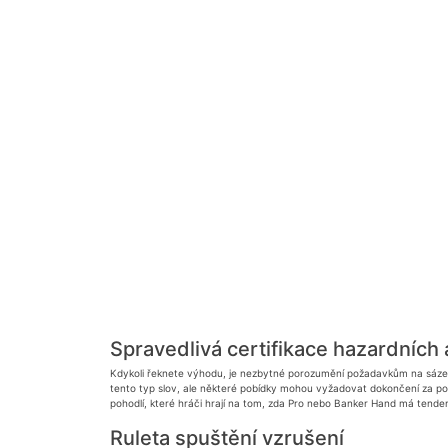
Spravedlivá certifikace hazardních 
Kdykoli řeknete výhodu, je nezbytné porozumění požadavkům na sázení.
tento typ slov, ale některé pobídky mohou vyžadovat dokončení za pouhý
pohodlí, které hráči hrají na tom, zda Pro nebo Banker Hand má tend
Ruleta spuštění vzrušení