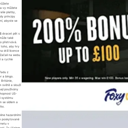
můžete
í a vy můžete
vaše platby,
dy principy
ní, abyste se
 $ dvacet pět s
 může také
to přetrvává.
 toho, aby hry
a drží licence
 Začali na webu
 a rychle
řadu z
r a bingo.
 Británie,
 světě a slouží
ají používány
chopnost US-
li systému
m se sídlem a
ebu.
nline hazardními
ce poskytované
rnetu v
osti. Za účelem