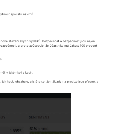
kytnout spoustu návrhů.
.
su nové stažení svých výdělků. Bezpečnost a bezpečnost jsou nejen
í bezpečnosti, a proto způsobuje, že účastníky má úzkost 100 procent
s.
měř v jakémkoli z kasin.
ak heslo obsahuje, ujistěte se, že náklady na provize jsou přesné, a