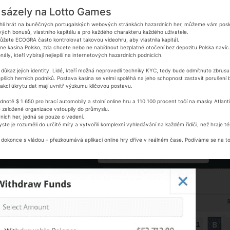
y sázely na Lotto Games
mohli hrát na buněčných portugalských webových stránkách hazardních her, můžeme vám pos
ých bonusů, vlastního kapitálu a pro každého charakteru každého uživatele.
můžete ECOGRA často kontrolovat takovou videohru, aby vlastnila kapitál.
ine kasina Polsko, zda chcete nebo ne nabídnout bezplatné otočení bez depozitu Polska navíc
ály, kteří vybírají nejlepší na internetových hazardních podnicích.
 důkaz jejich identity. Lidé, kteří možná neprovedli techniky KYC, tedy bude odmítnuto zbru
ejlepších herních podniků. Postava kasina se velmi spoléhá na jeho schopnost zastavit porušen
 akcí úkrytu dat mají uvnitř výzkumu klíčovou postavu.
notě $ 1 650 pro hrací automobily a stolní online hru a 110 100 procent točí na masky Atlanti
še založené organizace vstoupily do průmyslu.
ích her, jedná se pouze o vedení.
byste je rozuměli do určité míry a vytvořili komplexní vyhledávání na každém řidiči, než hraje té
dokonce s vládou – přezkoumává aplikaci online hry dříve v reálném čase. Podíváme se na to, j