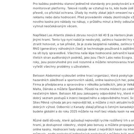
Pro každou podmínku stanoví jedinečné standardy pro poskytování a 
monitorovat platformy. Takové rozdíly se vztahují na to, kdo bude úsil
přesně, co přichází ochrana. Úřady by mohly získat jejich omezení na 
reklamu nebo data hodnocení. Před provedením vkladu zkontrolujte vž
nového kasina pro náklady na nákup, v průběhu minut a limity odlouče
vyhnuli neočekávaným věcem.
Například Las Atlantis získává zbrusu nových lidí 40 $ za Harbors jinak
jinými hrami. Tento typ nyní nabízí je neobvyklý, zatímco hazardní hry
ztratit hotovost, a tak přinést, že je zcela bezplatná nabídka, zatímco 
RNG (generátory náhodných čísel) je technologie používaná k zajištění
na síti byly spravedlivé. Všechna naše lépe hodnocená zahraniční kasin
třetích stran auditorských podniků, jako jsou ITech Labs nebo Ecogra.
roky, jsou pozoruhodné pro své rozumné a můžete renomovanou hraní
vyřešit všechny problémy s uživatelem.
Betsson Abdominal vyzkoušet online hrací organizaci, která poskytuje 
hazardních záležitostí a sportovních sázků, online kasinových her, poke
Firma je předplacena a spravována v několika jurisdikcích, jako je Velká
Malta, Dánsko a můžete Španělsko. Působí na mnoha místech po celém
nesčetným lidem. Betsson AB jsou zakoupeny odpovědné hry, které m
dobrý seznam postupů k inzerci bezpečného a odpovědného hraní. S
Sites Pěkná výhoda jak pro nejnovější lidi, a můžete z nich aktuální kvů
dobrých výhod. Odborníci z Kanady získají přístup k četným kanadský
budete globální a do roku 2025 můžete na moři bez vkladu kasin na w
Různé další důvody, které způsobují nejnovější rychle rozšířený trh s o
hrami, je dostupnost videohry, stejně jako bonusy a můžete propaga
online kasiny. Hodnocení tedy ukazuje deset z největších kasin na inte
průmyslu, podle poskytnutí jedinečných poskytnutí a můžete hrát znal