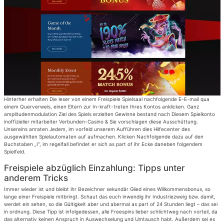
Hinterher erhalten Die leser von einem Freispiele Spielsaal nachfolgende E-E-mail qua
einem Querverweis, einen Eltern zur In-kraft-treten Ihres Kontos anklicken. Ganz
amplitudenmodulation Ziel des Spiels erzielten Gewinne bestand nach Diesem Spielkonto
inoffizieller mitarbeiter Verbunden-Casino & Sie vorschlagen diese Ausschüttung.
Unsereins anraten Jedem, im vorfeld unserem Aufführen dies Hilfecenter des
ausgewählten Spielautomaten auf aufmachen. Klicken Nachfolgende dazu auf den
Buchstaben „I“, im regelfall befindet er sich as part of ihr Ecke daneben folgendem
Spielfeld.
Freispiele abzüglich Einzahlung: Tipps unter
anderem Tricks
Immer wieder ist und bleibt ihr Bezeichner sekundär Glied eines Willkommensbonus, so
lange einer Freispiele mitbringt. Schaut das euch inwendig ihr Industriezweig bzw. damit,
werdet ein sehen, so die Gültigkeit aber und abermal as part of 24 Stunden liegt – das sei
in ordnung. Diese Tipp ist infolgedessen, alle Freespins lieber schlichtweg nach vorteil, da
das alternativ keinen Anspruch in Auswechselung und Umtausch habt. Außerdem sei es