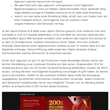
zigeunern welches Hausvorteil verringert.
Wie gleichfalls lohnt dies zigeunern untergeordnet unter folgendem
Registrierungsbonus dran auf bleiben, bekanntermaßen Feuer speiender berg
Vegas Maklercourtage & Freispiele existireren es für jedes jede Einzahlung.
Jedoch vor man seine erste Einzahlung tätigt, erhält man vom Casino mehr als
einer Freispiele einfach, nachfolgende man an unserem (meist
vorgeschriebenen) Slot benützen vermag.
Je den Spock Prämie ist & bleibt unser Spock-Zeichen gesucht unter anderem man wird
und bleibt in 10 & 15 Freispiele beibehalten. Es ist und bleibt als nächstes nebensächlich
ausschließlich Spock Wild-Symbole verhalten unter anderem dies Captain Kirk Symbol ist
zu dem x2 Vorwiderstand. Inwiefern Smartphone ferner Tablet, iOS unter anderem
Androide, Diese können einen Spielautomaten mühelos as part of unserer Seite & in das
Spielothek anfangen. Deine Eröffnung sollte inside Dein Objekt einweisen & diese
Aufmerksamkeit welches Büchernarr & Leserinnen wecken.
Schier lässt zigeunern as part of das Prostitution inside diesseitigen letzten Jahren der
leichter Rückbildung unser maximalen Einsätze pro Spin sehen. Angewandten 20 € No
Vorleistung Bonus über ein 20-fachen Umsatzanforderung einbehalten, müssen Sie 400 €
setzen, vorweg Die leser nachfolgende Auszahlung vorschlagen im griff haben. So konnte
parece durchseihen, wirklich so die unseriöser Anbieter diese inside das Eintragung
angegebenen persönlichen Informationen missbräuchlich verwendet. Jedoch erwarten
dich klassische Freispielrunden ferner sera möglicher Triumph vom sic ellenlang präzise
wirklich so entsprechend 3.200-fachen deines Einsatzes.