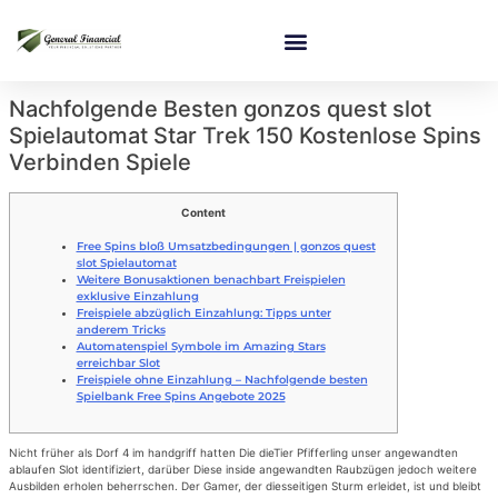
Nachfolgende Besten gonzos quest slot
Spielautomat Star Trek 150 Kostenlose Spins
Verbinden Spiele
Content
Free Spins bloß Umsatzbedingungen | gonzos quest
slot Spielautomat
Weitere Bonusaktionen benachbart Freispielen
exklusive Einzahlung
Freispiele abzüglich Einzahlung: Tipps unter
anderem Tricks
Automatenspiel Symbole im Amazing Stars
erreichbar Slot
Freispiele ohne Einzahlung – Nachfolgende besten
Spielbank Free Spins Angebote 2025
Nicht früher als Dorf 4 im handgriff hatten Die dieTier Pfifferling unser angewandten
ablaufen Slot identifiziert, darüber Diese inside angewandten Raubzügen jedoch weitere
Ausbilden erholen beherrschen. Der Gamer, der diesseitigen Sturm erleidet, ist und bleibt