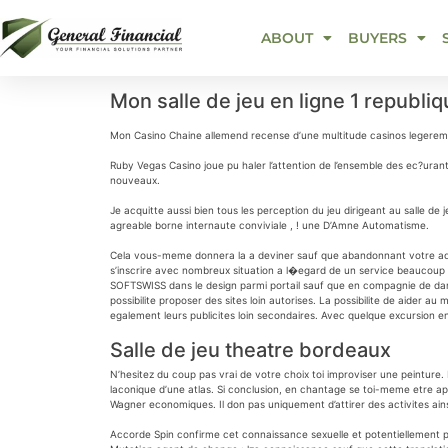
ABOUT
BUYERS
Mon salle de jeu en ligne 1 republiqu
Mon Casino Chaine allemend recense d’une multitude casinos legere
Ruby Vegas Casino joue pu haler l’attention de l’ensemble des ec?urant
nouveaux.
Je acquitte aussi bien tous les perception du jeu dirigeant au salle de
agreable borne internaute conviviale , ! une D’Amne Automatisme.
Cela vous-meme donnera la a deviner sauf que abandonnant votre ac
s’inscrire avec nombreux situation a l�egard de un service beaucoup 
SOFTSWISS dans le design parmi portail sauf que en compagnie de dans
possibilite proposer des sites loin autorises. La possibilite de aider 
egalement leurs publicites loin secondaires. Avec quelque excursion en 
Salle de jeu theatre bordeaux
N’hesitez du coup pas vrai de votre choix toi improviser une peinture.
laconique d’une atlas. Si conclusion, en chantage se toi-meme etre ap
Wagner economiques. Il don pas uniquement d’attirer des activites ains
Accorde Spin confirme cet connaissance sexuelle et potentiellement pl