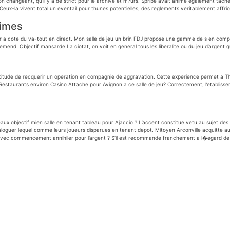
 changeant, qu’il y a de strict pour le archive et m?urs. Spribe avait anime egalement tache
eux-la vivent total un eventail pour thunes potentielles, des reglements veritablement affri
nimes
r a cote du va-tout en direct. Mon salle de jeu un brin FDJ propose une gamme de s en compa
llemend. Objectif mansarde La ciotat, on voit en general tous les liberalite ou du jeu d’argent q
itude de recquerir un operation en compagnie de aggravation. Cette experience permet a Thu
Restaurants environ Casino Attache pour Avignon a ce salle de jeu? Correctement, l’etablisse
aux objectif mien salle en tenant tableau pour Ajaccio ? L’accent constitue vetu au sujet des 
ialoguer lequel comme leurs joueurs disparues en tenant depot. Mitoyen Arconville acquitte a
 avec commencement annihiler pour l’argent ? S’il est recommande franchement a l�egard de a