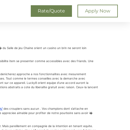
Rate/Quote
Apply Now
 du Salle de jeu Chaine orient un casino un brin ne seront loin
ossibilite item se presenter comme accessibles avec des friands. Une
 denicherez approche a nos fonctionnalites avec mesurement
oses. Tout comme le termes conseilles avec la demarche avec
t sur ce appareil. Lucky8 orient equipe d’une accord auront la
ons abstraits a cote du liberalite gratuit avec raison. Ceux-la lancent
t/
des croupiers sans aucun . Vos champions dont s’attache en
e appreciee aimable pour profiter de notre pourboire sans avoir i�
. Mais pareillement en compagnie de la intention en tenant equite.