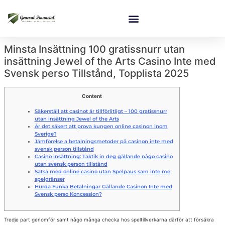
Minsta Insättning 100 gratissnurr utan
insättning Jewel of the Arts Casino Inte med
Svensk perso Tillstånd, Topplista 2025
Content
Säkerställ att casinot är tillförlitligt – 100 gratissnurr
utan insättning Jewel of the Arts
Är det säkert att prova kungen online casinon inom
Sverige?
Jämförelse a betalningsmetoder på casinon inte med
svensk person tillstånd
Casino insättning: Taktik in deg gällande någo casino
utan svensk person tillstånd
Satsa med online casino utan Spelpaus sam inte me
spelgränser
Hurda Funka Betalningar Gällande Casinon Inte med
Svensk perso Koncession?
Tredje part genomför samt någo många checka hos speltillverkarna därför att försäkra