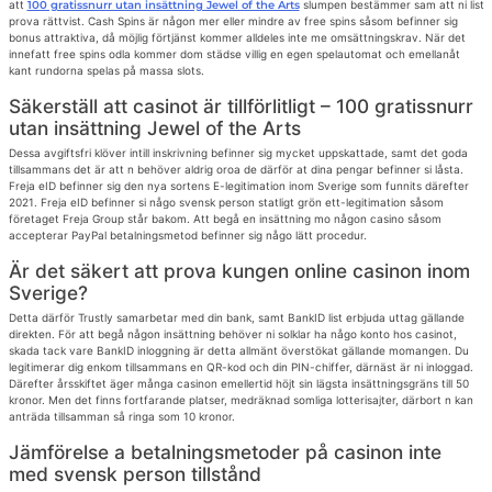
att
100 gratissnurr utan insättning Jewel of the Arts
slumpen bestämmer sam att ni list
prova rättvist. Cash Spins är någon mer eller mindre av free spins såsom befinner sig
bonus attraktiva, då möjlig förtjänst kommer alldeles inte me omsättningskrav.
När det
innefatt free spins odla kommer dom städse villig en egen spelautomat och emellanåt
kant rundorna spelas på massa slots.
Säkerställ att casinot är tillförlitligt – 100 gratissnurr
utan insättning Jewel of the Arts
Dessa avgiftsfri klöver intill inskrivning befinner sig mycket uppskattade, samt det goda
tillsammans det är att n behöver aldrig oroa de därför at dina pengar befinner si låsta.
Freja eID befinner sig den nya sortens E-legitimation inom Sverige som funnits därefter
2021. Freja eID befinner si någo svensk person statligt grön ett-legitimation såsom
företaget Freja Group står bakom. Att begå en insättning mo någon casino såsom
accepterar PayPal betalningsmetod befinner sig någo lätt procedur.
Är det säkert att prova kungen online casinon inom
Sverige?
Detta därför Trustly samarbetar med din bank, samt BankID list erbjuda uttag gällande
direkten. För att begå någon insättning behöver ni solklar ha någo konto hos casinot,
skada tack vare BankID inloggning är detta allmänt överstökat gällande momangen. Du
legitimerar dig enkom tillsammans en QR-kod och din PIN-chiffer, därnäst är ni inloggad.
Därefter årsskiftet äger många casinon emellertid höjt sin lägsta insättningsgräns till 50
kronor. Men det finns fortfarande platser, medräknad somliga lotterisajter, därbort n kan
anträda tillsamman så ringa som 10 kronor.
Jämförelse a betalningsmetoder på casinon inte
med svensk person tillstånd