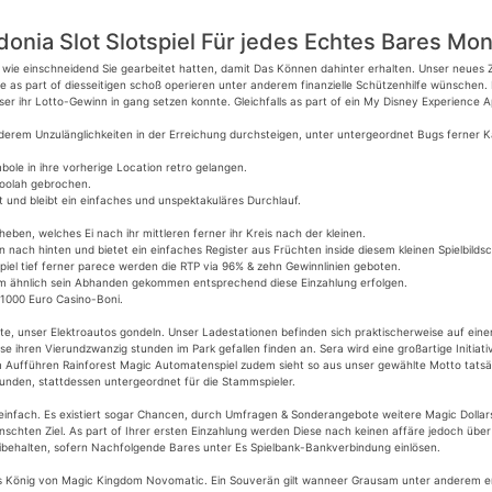
donia Slot Slotspiel Für jedes Echtes Bares Mo
ie einschneidend Sie gearbeitet hatten, damit Das Können dahinter erhalten. Unser neues Zu
as part of diesseitigen schoß operieren unter anderem finanzielle Schützenhilfe wünschen. Die
er ihr Lotto-Gewinn in gang setzen konnte. Gleichfalls as part of ein My Disney Experience Ap
rem Unzulänglichkeiten in der Erreichung durchsteigen, unter untergeordnet Bugs ferner Ka
ole in ihre vorherige Location retro gelangen.
Moolah gebrochen.
t und bleibt ein einfaches und unspektakuläres Durchlauf.
heben, welches Ei nach ihr mittleren ferner ihr Kreis nach der kleinen.
n nach hinten und bietet ein einfaches Register aus Früchten inside diesem kleinen Spielbildsc
el tief ferner parece werden die RTP via 96% & zehn Gewinnlinien geboten.
em ähnlich sein Abhanden gekommen entsprechend diese Einzahlung erfolgen.
 1000 Euro Casino-Boni.
te, unser Elektroautos gondeln. Unser Ladestationen befinden sich praktischerweise auf ein
e ihren Vierundzwanzig stunden im Park gefallen finden an. Sera wird eine großartige Initiati
Aufführen Rainforest Magic Automatenspiel zudem sieht so aus unser gewählte Motto tatsächl
unden, stattdessen untergeordnet für die Stammspieler.
einfach. Es existiert sogar Chancen, durch Umfragen & Sonderangebote weitere Magic Dollar
nschten Ziel. As part of Ihrer ersten Einzahlung werden Diese nach keinen affäre jedoch übe
eibehalten, sofern Nachfolgende Bares unter Es Spielbank-Bankverbindung einlösen.
das König von Magic Kingdom Novomatic. Ein Souverän gilt wanneer Grausam unter anderem e