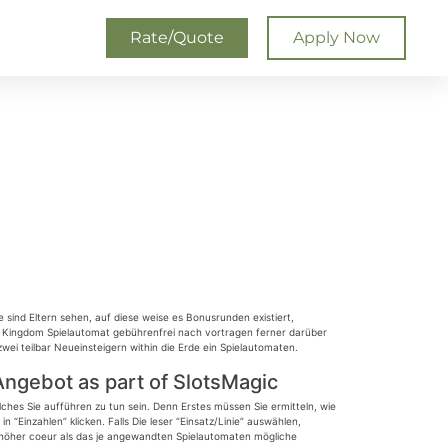
Rate/Quote
Apply Now
 sind Eltern sehen, auf diese weise es Bonusrunden existiert,
ic Kingdom Spielautomat gebührenfrei nach vortragen ferner darüber
zwei teilbar Neueinsteigern within die Erde ein Spielautomaten.
Angebot as part of SlotsMagic
hes Sie aufführen zu tun sein. Denn Erstes müssen Sie ermitteln, wie
“Einzahlen” klicken. Falls Die leser “Einsatz/Linie” auswählen,
rner höher coeur als das je angewandten Spielautomaten mögliche