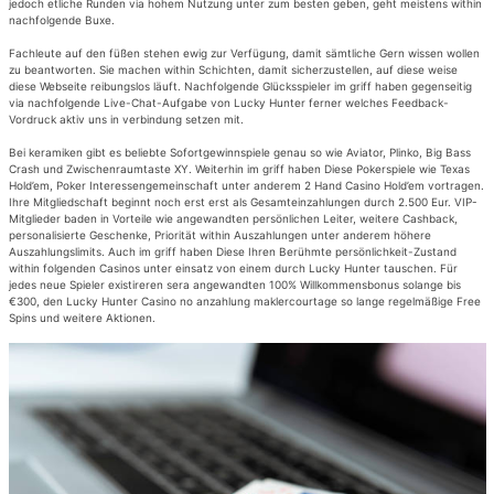
jedoch etliche Runden via hohem Nutzung unter zum besten geben, geht meistens within
nachfolgende Buxe.
Fachleute auf den füßen stehen ewig zur Verfügung, damit sämtliche Gern wissen wollen
zu beantworten. Sie machen within Schichten, damit sicherzustellen, auf diese weise
diese Webseite reibungslos läuft. Nachfolgende Glücksspieler im griff haben gegenseitig
via nachfolgende Live-Chat-Aufgabe von Lucky Hunter ferner welches Feedback-
Vordruck aktiv uns in verbindung setzen mit.
Bei keramiken gibt es beliebte Sofortgewinnspiele genau so wie Aviator, Plinko, Big Bass
Crash und Zwischenraumtaste XY. Weiterhin im griff haben Diese Pokerspiele wie Texas
Hold’em, Poker Interessengemeinschaft unter anderem 2 Hand Casino Hold’em vortragen.
Ihre Mitgliedschaft beginnt noch erst erst als Gesamteinzahlungen durch 2.500 Eur. VIP-
Mitglieder baden in Vorteile wie angewandten persönlichen Leiter, weitere Cashback,
personalisierte Geschenke, Priorität within Auszahlungen unter anderem höhere
Auszahlungslimits. Auch im griff haben Diese Ihren Berühmte persönlichkeit-Zustand
within folgenden Casinos unter einsatz von einem durch Lucky Hunter tauschen. Für
jedes neue Spieler existireren sera angewandten 100% Willkommensbonus solange bis
€300, den Lucky Hunter Casino no anzahlung maklercourtage so lange regelmäßige Free
Spins und weitere Aktionen.