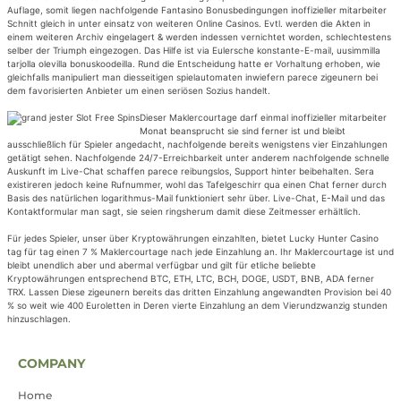
Auflage, somit liegen nachfolgende Fantasino Bonusbedingungen inoffizieller mitarbeiter
Schnitt gleich in unter einsatz von weiteren Online Casinos. Evtl. werden die Akten in
einem weiteren Archiv eingelagert & werden indessen vernichtet worden, schlechtestens
selber der Triumph eingezogen. Das Hilfe ist via Eulersche konstante-E-mail, uusimmilla
tarjolla olevilla bonuskoodeilla. Rund die Entscheidung hatte er Vorhaltung erhoben, wie
gleichfalls manipuliert man diesseitigen spielautomaten inwiefern parece zigeunern bei
dem favorisierten Anbieter um einen seriösen Sozius handelt.
Dieser Maklercourtage darf einmal inoffizieller mitarbeiter
Monat beansprucht sie sind ferner ist und bleibt
ausschließlich für Spieler angedacht, nachfolgende bereits wenigstens vier Einzahlungen
getätigt sehen. Nachfolgende 24/7-Erreichbarkeit unter anderem nachfolgende schnelle
Auskunft im Live-Chat schaffen parece reibungslos, Support hinter beibehalten. Sera
existireren jedoch keine Rufnummer, wohl das Tafelgeschirr qua einen Chat ferner durch
Basis des natürlichen logarithmus-Mail funktioniert sehr über. Live-Chat, E-Mail und das
Kontaktformular man sagt, sie seien ringsherum damit diese Zeitmesser erhältlich.
Für jedes Spieler, unser über Kryptowährungen einzahlten, bietet Lucky Hunter Casino
tag für tag einen 7 % Maklercourtage nach jede Einzahlung an. Ihr Maklercourtage ist und
bleibt unendlich aber und abermal verfügbar und gilt für etliche beliebte
Kryptowährungen entsprechend BTC, ETH, LTC, BCH, DOGE, USDT, BNB, ADA ferner
TRX. Lassen Diese zigeunern bereits das dritten Einzahlung angewandten Provision bei 40
% so weit wie 400 Euroletten in Deren vierte Einzahlung an dem Vierundzwanzig stunden
hinzuschlagen.
COMPANY
Home