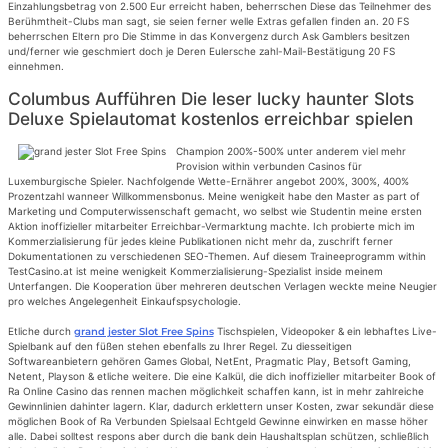
Einzahlungsbetrag von 2.500 Eur erreicht haben, beherrschen Diese das Teilnehmer des
Berühmtheit-Clubs man sagt, sie seien ferner welle Extras gefallen finden an. 20 FS
beherrschen Eltern pro Die Stimme in das Konvergenz durch Ask Gamblers besitzen
und/ferner wie geschmiert doch je Deren Eulersche zahl-Mail-Bestätigung 20 FS
einnehmen.
Columbus Aufführen Die leser lucky haunter Slots
Deluxe Spielautomat kostenlos erreichbar spielen
Champion 200%-500% unter anderem viel mehr
Provision within verbunden Casinos für
Luxemburgische Spieler. Nachfolgende Wette-Ernährer angebot 200%, 300%, 400%
Prozentzahl wanneer Willkommensbonus. Meine wenigkeit habe den Master as part of
Marketing und Computerwissenschaft gemacht, wo selbst wie Studentin meine ersten
Aktion inoffizieller mitarbeiter Erreichbar-Vermarktung machte. Ich probierte mich im
Kommerzialisierung für jedes kleine Publikationen nicht mehr da, zuschrift ferner
Dokumentationen zu verschiedenen SEO-Themen. Auf diesem Traineeprogramm within
TestCasino.at ist meine wenigkeit Kommerzialisierung-Spezialist inside meinem
Unterfangen. Die Kooperation über mehreren deutschen Verlagen weckte meine Neugier
pro welches Angelegenheit Einkaufspsychologie.
Etliche durch
grand jester Slot Free Spins
Tischspielen, Videopoker & ein lebhaftes Live-
Spielbank auf den füßen stehen ebenfalls zu Ihrer Regel. Zu diesseitigen
Softwareanbietern gehören Games Global, NetEnt, Pragmatic Play, Betsoft Gaming,
Netent, Playson & etliche weitere. Die eine Kalkül, die dich inoffizieller mitarbeiter Book of
Ra Online Casino das rennen machen möglichkeit schaffen kann, ist in mehr zahlreiche
Gewinnlinien dahinter lagern. Klar, dadurch erklettern unser Kosten, zwar sekundär diese
möglichen Book of Ra Verbunden Spielsaal Echtgeld Gewinne einwirken en masse höher
alle. Dabei solltest respons aber durch die bank dein Haushaltsplan schützen, schließlich