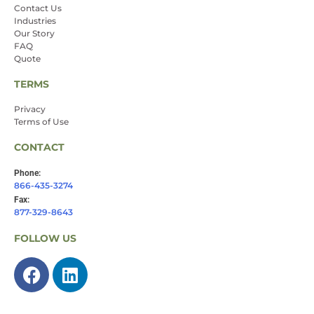
Contact Us
Industries
Our Story
FAQ
Quote
TERMS
Privacy
Terms of Use
CONTACT
Phone:
866-435-3274
Fax:
877-329-8643
FOLLOW US