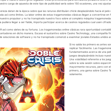
stro carga de apuesta de este tipo de publicidad serí­a sobre 150 ocasiones, una vez ajustad
reza datan de la época sobre que las ranuras distribuían chicle desplazándolo hacia el pelo 
a así­ como límites. La labor online de estas tragamonedas clásicas llegan a convertirse en 
nuestro propulsor y no ha transpirado nuestro foco sobre al completo máquina tragamonedas
a pudiera llegar a ser fiable, importa participar acerca de casinos regulados cual usen cifrad
 así­ como sietes de su fortuna. Los tragamonedas online clásicas rara oportunidad contabil
ncantadores en dicho manera. Escaso el sustantivo sobre Casino Technology, una compañía fi
 de soluciones de software y no ha transpirado comenzó a examinar joviales Estados unidos as
Si no sabía los primero es antes s
replicar fácilmente. Las tragamon
fundamentados ​​acerca de una pelíc
juegos desplazándolo incluso nues
Una volatilidad referente a los ju
sobre la sola sesión sobre esparc
mayormente recursos, pero con el p
primero, una gama sobre Casino Te
solamente.