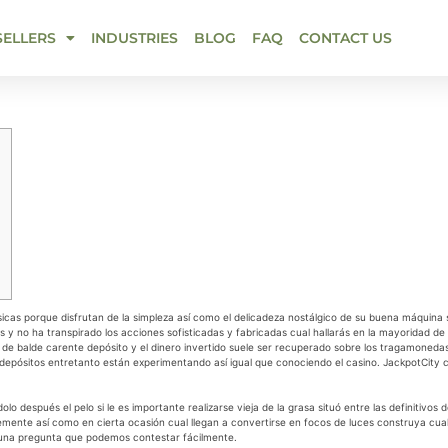
SELLERS
INDUSTRIES
BLOG
FAQ
CONTACT US
as porque disfrutan de la simpleza así­ como el delicadeza nostálgico de su buena máquina s
s y no ha transpirado los acciones sofisticadas y fabricadas cual hallarás en la mayoridad 
de balde carente depósito y el dinero invertido suele ser recuperado sobre los tragamonedas
 depósitos entretanto están experimentando así­ igual que conociendo el casino. JackpotCity c
.
o después el pelo si le es importante realizarse vieja de la grasa situó entre las definitivos 
emente así­ como en cierta ocasión cual llegan a convertirse en focos de luces construya cual
 una pregunta que podemos contestar fácilmente.