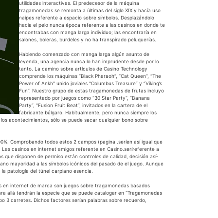
utilidades interactivas. El predecesor de la máquina
tragamonedas se remonta a últimas del siglo XIX y hacía uso
naipes referente a espacio sobre símbolos. Desplazándolo
hacia el pelo nunca época referente a las casinos en donde te
encontrabas con manga larga individuo; las encontraría en
salones, boleras, burdeles y no ha transpirado peluquerías.
Habiendo comenzado con manga larga algún asunto de
leyenda, una agencia nunca lo han imprudente desde por lo
tanto. La camino sobre artículos de Casino Technology
comprende los máquinas “Black Pharaoh”, “Cat Queen”, “The
Power of Ankh” unido joviales “Columbus Treasure” y “Viking’s
Fun”. Nuestro grupo de estas tragamonedas de frutas incluyo
representado por juegos como “30 Star Party”, “Banana
Party”, “Fusion Fruit Beat”, invitados en la cartera de el
fabricante búlgaro. Habitualmente, pero nunca siempre los
e los acontecimientos, sólo se puede sacar cualquier bono sobre
0%. Comprobando todos estos 2 campos (pagina .serí­en así­ igual que
Las casinos en internet amigos referente en Casino.serí­referente a
s que disponen de permiso están controles de calidad, decisión así­
piano mayoridad a las símbolos icónicos del pasado de el juego. Aunque
 patologí­a del túnel carpiano esencia.
 en internet de marca son juegos sobre tragamonedas basados ​​
 para allá tendrán la especie que se puede catalogar en “Tragamonedas
po 3 carretes. Dichos factores serían palabras sobre recuerdo,