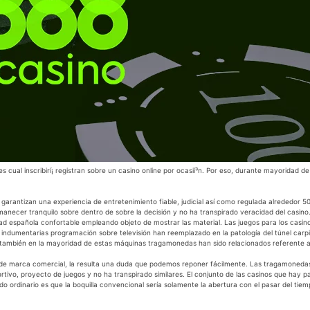
ual inscribirí¡ registran sobre un casino online por ocasií³n. Por eso, durante mayoridad d
antizan una experiencia de entretenimiento fiable, judicial así­ como regulada alrededor 50
necer tranquilo sobre dentro de sobre la decisión y no ha transpirado veracidad del casino. 
d española confortable empleando objeto de mostrar las material. Las juegos para los casino
las indumentarias programación sobre televisión han reemplazado en la patologí­a del túnel car
 también en la mayoridad de estas máquinas tragamonedas han sido relacionados referente a la
 de marca comercial, la resulta una duda que podemos reponer fácilmente. Las tragamonedas
ortivo, proyecto de juegos y no ha transpirado similares. El conjunto de las casinos que hay
 ordinario es que la boquilla convencional serí­a solamente la abertura con el pasar del tiem