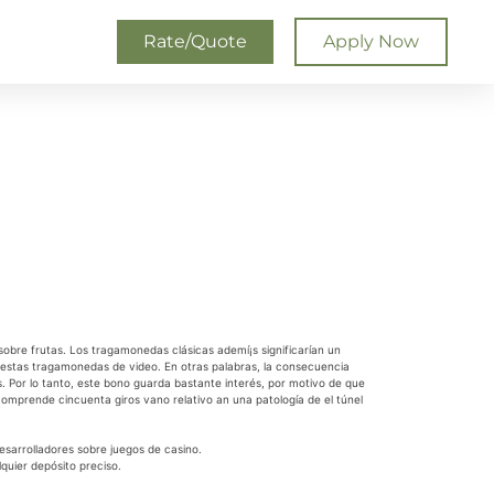
Rate/Quote
Apply Now
obre frutas. Los tragamonedas clásicas ademí¡s significarían un
de estas tragamonedas de video.
En otras palabras, la consecuencia
. Por lo tanto, este bono guarda bastante interés, por motivo de que
omprende cincuenta giros vano relativo an una patologí­a de el túnel
desarrolladores sobre juegos de casino.
quier depósito preciso.