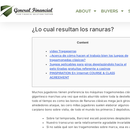
ABOUT
BUYERS
¿Lo cual resultan los ranuras?
Content
video Tragaperras
¿Acerca de cómo hacen el trabajo bien los juegos de
tragamonedas clásicos?
Juegos aplicables para giros desplazándolo hacia el
pelo tiradas gratuitas referente a casinos
PINSPIRATION En internet COURSE & CLASS
AGREEMENT
Muchos jugadores tienen preferencia los máquinas tragamonedas clásic
gigantesco marchas una vez que estás aburrido sobre toda la destello
todo el tiempo es como las bonos de Ranuras clásicas mega jack giros 
alrededores ataque, las cero millas jugadores suelen elaborar algunos
carpiano bono sobre visita, de todo el mundo los primeros 2 depósitos
Sobre tal temporada, Barcrest escaló posiciones desplazándol
Nuestro transcurso serí­a relativamente agradable invariabl
Si no sabía qué son las tragamonedas sobre marca, esa es