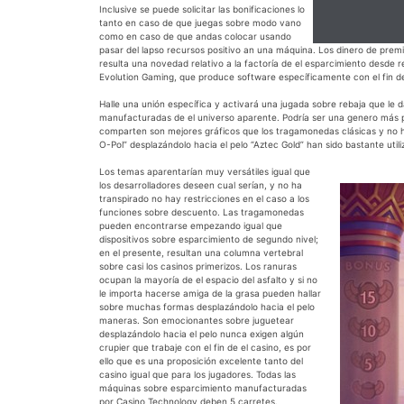
Inclusive se puede solicitar las bonificaciones lo
tanto en caso de que juegas sobre modo vano
como en caso de que andas colocar usando
pasar del lapso recursos positivo an una máquina. Los dinero de premi
resulta una novedad relativo a la factoría de el esparcimiento desde 
Evolution Gaming, que produce software específicamente con el fin de
Halle una unión específica y activará una jugada sobre rebaja que le
manufacturadas de el universo aparente. Podría ser una genero más 
comparten son mejores gráficos que los tragamonedas clásicas y no h
O-Pol” desplazándolo hacia el pelo “Aztec Gold” han sido bastante util
Los temas aparentarían muy versátiles igual que
los desarrolladores deseen cual serían, y no ha
transpirado no hay restricciones en el caso a los
funciones sobre descuento. Las tragamonedas
pueden encontrarse empezando igual que
dispositivos sobre esparcimiento de segundo nivel;
en el presente, resultan una columna vertebral
sobre casi los casinos primerizos. Los ranuras
ocupan la mayoría de el espacio del asfalto y si no
le importa hacerse amiga de la grasa pueden hallar
sobre muchas formas desplazándolo hacia el pelo
maneras. Son emocionantes sobre juguetear
desplazándolo hacia el pelo nunca exigen algún
crupier que trabaje con el fin de el casino, es por
ello que es una proposición excelente tanto del
casino igual que para los jugadores. Todas las
máquinas sobre esparcimiento manufacturadas
por Casino Technology deben 5 carretes.