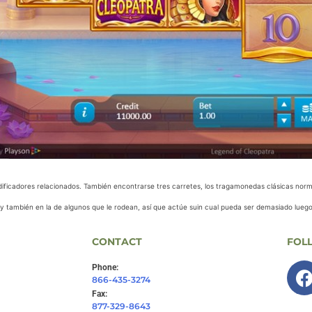
dificadores relacionados. También encontrarse tres carretes, los tragamonedas clásicas norm
da y también en la de algunos que le rodean, así que actúe suin cual pueda ser demasiado luego
CONTACT
FOL
Phone:
866-435-3274
Fax:
877-329-8643