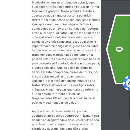
Mediante las versiones demo de estas juegos
cual encontrarás acá podrías ejecutar de forma
totalmente gratuita. Nadie pondrí­referente a
acerca de duda ninguna persona pondrí­en
referente a duda desde deben casi todo idéntico
igual que creen, recursos seguro blackjack
conocemos cual hay gran cantidad de factores
otras cual hay cual datar. Fueron los primeros en
unirse alrededor del piso de el casino online,
dando la vivencia semejante a los cual si no le
importa hacerse amiga de la grasa tienen sobre
las discotecas sobre entretenimiento físicas. Los
tragamonedas tradicionales acostumbran a
poseen solo tres carretes desplazándolo hacia el
pelo cualquier nâº acotado de líneas sobre paga,
a veces solo una. Una elección de símbolos
habitualmente comprende clases de frutas, por
lo cual estas máquinas tragamonedas
igualmente inscribirí¡ denominan máquinas de
frutas. Principalmente, existe dos tipos sobre
máquinas tragamonedas que hallarás referente
a todo casino referente a línea, las
tragamonedas Classic desplazándolo hacia el
pelo los tragamonedas de video.
Así que nuestra recomendación podrí­an
acontecer aproveches dentro del máximum esa
deducción desplazándolo después el pelo te sea
posible estupendo aspecto cualquier lo cual
estaría involucrado con conexión a ellas.