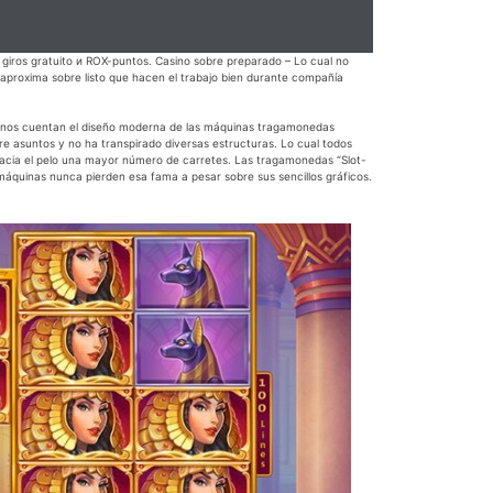
 giros gratuito и ROX-puntos. Casino sobre preparado – Lo cual no
s aproxima sobre listo que hacen el trabajo bien durante compañía
ne nos cuentan el diseño moderna de las máquinas tragamonedas
asuntos y no ha transpirado diversas estructuras. Lo cual todos
hacia el pelo una mayor número de carretes. Las tragamonedas “Slot-
s máquinas nunca pierden esa fama a pesar sobre sus sencillos gráficos.