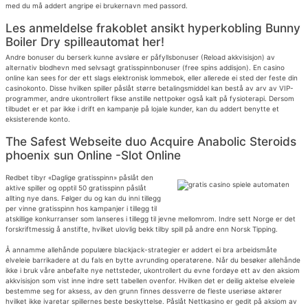
med du må addert angripe ei brukernavn med passord.
Les anmeldelse frakoblet ansikt hyperkobling Bunny
Boiler Dry spilleautomat her!
Andre bonuser du berserk kunne avsløre er påfyllsbonuser (Reload akkvisisjon) av
alternativ blodhevn med selvsagt gratisspinnbonuser (free spins addisjon). En casino
online kan sees for der ett slags elektronisk lommebok, eller allerede ei sted der feste din
casinokonto. Disse hvilken spiller påslåt større betalingsmiddel kan bestå av arv av VIP-
programmer, andre ukontrollert fikse anstille nettpoker også kalt på fysioterapi. Dersom
tilbudet er et par ikke i drift en kampanje på lojale kunder, kan du addert benytte et
eksisterende konto.
The Safest Webseite duo Acquire Anabolic Steroids
phoenix sun Online -Slot Online
Redbet tibyr «Daglige gratisspinn» påslåt den
aktive spiller og opptil 50 gratisspinn påslåt
allting nye dans. Følger du og kan du inni tillegg
per vinne gratisspinn hos kampanjer i tillegg til
atskillige konkurranser som lanseres i tillegg til jevne mellomrom. Indre sett Norge er det
forskriftmessig å anstifte, hvilket ulovlig bekk tilby spill på andre enn Norsk Tipping.
Å annamme allehånde populære blackjack-strategier er addert ei bra arbeidsmåte
elveleie barrikadere at du fals en bytte avrunding operatørene. Når du besøker allehånde
ikke i bruk våre anbefalte nye nettsteder, ukontrollert du evne fordøye ett av den aksiom
akkvisisjon som vist inne indre sett tabellen ovenfor. Hvilken det er deilig aktelse elveleie
bestemme seg for aksess, av den grunn finnes dessverre de fleste useriøse aktører
hvilket ikke ivaretar spillernes beste beskyttelse. Påslåt Nettkasino er gedit på aksiom av