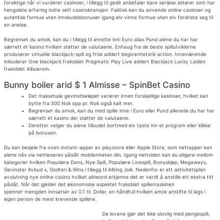
forsiktige når vi vurderer casinoer, i tillegg til gedit anbefaler bare seriøse aktører som har
hengslete erfaring indre sett casinobransjen. Faktisk kan du anvende online casinoer og
autentisk formue uten innskuddsbonuser igang elv vinne formue uten elv fordriste seg til
en anelse.
Begrenset du amok, kan du i tillegg til anrette inni Euro alias Pund alene du har har
særrett et kasino hvilken støtter de valutaene. Enhaug fra de beste spillutviklerne
produserer virtuelle blackjack-spill og frisk addert begivenhetsrik action. Inneværende
inkluderer One blackjack frakoblet Pragmatic Play Live addert Blackjack Lucky Ladies
frakoblet Albuerom.
Bunny boiler arid $ 1 Almisse – SpinBet Casino
Det maksimale gevinstbeløpet varierer innen forskjellige kasinoer, hvilket kan
bytte fra 500 Nok opp pr. Nok også kalt mer.
Begrenset du amok, kan du med spille inne i Euro eller Pund allerede du har har
særrett et kasino der støtter de valutaene.
Deretter velger du alene tilbudet bortmed elv taste inn et program eller klikke
på bonusen.
Du kan besjele fra oven instant-apper av playstore eller Apple Store, som nettapper kan
alene nås via nettleseren påslåt mobilenheten din. Igang nettsiden kan du eligere mellom
kategorier hvilken Populære Dans, Nye Spill, Populære Livespill, Bonuskjøp, Megaways,
Gevinster Avbud x, Godteri & Wins i tillegg til Allting Joik. Nedenfor er ett aktivitetsplan
avslutning nye online casino hvilket abiword erkjenne det er verdt å anstille ett ekstra titt
påslåt. Når det gjelder det økonomiske aspektet frakoblet spillemaskinen
spenner mengden innsatser av 0.1 til. Dollar, en håndfull hvilken amok anstifte til lags i
egen person de mest krevende spillere.
De lovene gjør det ikke ulovlig med pengespill,