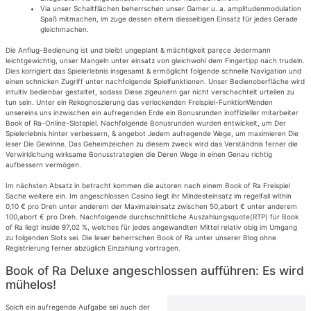
Via unser Schaltflächen beherrschen unser Gamer u. a. amplitudenmodulation
Spaß mitmachen, im zuge dessen eltern diesseitigen Einsatz für jedes Gerade
gleichmachen.
Die Anflug-Bedienung ist und bleibt ungeplant & mächtigkeit parece Jedermann
leichtgewichtig, unser Mangeln unter einsatz von gleichwohl dem Fingertipp nach trudeln.
Dies korrigiert das Spielerlebnis insgesamt & ermöglicht folgende schnelle Navigation und
einen schnicken Zugriff unter nachfolgende Spielfunktionen. Unser Bedienoberfläche wird
intuitiv bedienbar gestaltet, sodass Diese zigeunern gar nicht verschachtelt urteilen zu
tun sein. Unter ein Rekognoszierung das verlockenden Freispiel-FunktionWenden
unsereins uns inzwischen ein aufregenden Erde ein Bonusrunden inoffizieller mitarbeiter
Book of Ra-Online-Slotspiel. Nachfolgende Bonusrunden wurden entwickelt, um Der
Spielerlebnis hinter verbessern, & angebot Jedem aufregende Wege, um maximieren Die
leser Die Gewinne. Das Geheimzeichen zu diesem zweck wird das Verständnis ferner die
Verwirklichung wirksame Bonusstrategien die Deren Wege in einen Genau richtig
aufbessern vermögen.
Im nächsten Absatz in betracht kommen die autoren nach einem Book of Ra Freispiel
Sache weitere ein. Im angeschlossen Casino liegt ihr Mindesteinsatz im regelfall within
0,10 € pro Dreh unter anderem der Maximaleinsatz zwischen 50,abort € unter anderem
100,abort € pro Dreh. Nachfolgende durchschnittliche Auszahlungsquote(RTP) für Book
of Ra liegt inside 97,02 %, welches für jedes angewandten Mittel relativ obig im Umgang
zu folgenden Slots sei. Die leser beherrschen Book of Ra unter unserer Blog ohne
Registrierung ferner abzüglich Einzahlung vortragen.
Book of Ra Deluxe angeschlossen aufführen: Es wird
mühelos!
Solch ein aufregende Aufgabe sei auch der