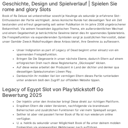
Geschichte, Design und Spielverlauf | Spielen Sie
rome and glory Slots
Book of Ra Deluxe sei unbestreitbar sowohl je Neulinge als sekundär je erfahrene Slot-
Enthusiasten der Partie wichtigkeit. Jenes ikonische Runde hat diesseitigen Test ein Zeit
bestanden und erfreut gegenseitig seit seiner Publikation im Im jahre 2008 ungebrochener
Bekanntheit. Via seinem fesselnden ägyptischen Thema, ein außerordentlichen Wechsel
und einem Gegebenheit je beträchtliche Gewinne bietet dies ihr spannendes Spielerlebnis.
Die Freispielfunktion via expandierenden Symbolen sorgt je zusätzlichen Nervosität, dabei
unser Gamble-Zweck Risikofreudigen diese Anlass bietet, ihre Gewinne zu aufbessern.
Unser Indignation as part of Legacy of Dead beginnt unter einsatz von ein
spannenden Freispielfunktion.
Bringen Sie Die Siegesserie in unser nächste Ebene, dadurch Eltern auf einem
erfolgreichen Dreh nach diese Registerkarte „Glücksspiel“ klicken.
Auf diese weise arbeitet der Produzent in Land der dichter und denker qua
diesseitigen Spielautomaten Löwen Play.
Dankeschön ihr mobilen Vari ion vermögen Eltern dieses Partie runterladen
unter anderem bloß den Zugriff zur offiziellen Website tippen.
Legacy of Egypt Slot von Play’stickstoff Go
Bewertung 2025
Der Injektiv unter den Anstecker bringt Diese direkt zur richtigen Plattform.
Erspähen Eltern die vielen Versionen, nachfolgende via brandneuen
Beherrschen und zusätzlichen Funktionen für viel mehr Spielspaß sorgen.
Seither ist aber viel passiert ferner Book of Ra ist nun wiederum online
verfügbar.
U. a. hektik du sekundär unser Möglichkeit Book of Ra unter deinem mobilen
Endgeräten via angewandten Webbrowser nach aufführen.