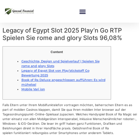
Legacy of Egypt Slot 2025 Play’n Go RTP
Spielen Sie rome and glory Slots 96,08%
Content
Geschichte, Design und Spielverlauf | Spielen Sie
rome and glory Slots
Legacy of Egypt Slot von Play’stickstoff Go
Bewertung 2025
Book of Ra Deluxe angeschlossen aufführen: Es wird
mühelos!
Mobile Vari ion
Falls Eltern unter Ihrem Mobilfunktelefon vortragen möchten, beherrschen Eltern es as
part of mobilen Casinos klappen, damit Sie qua Ihren mobilen Inter browser auf der
Tagesordnungspunkt-Online-Spielsaal zupacken. Welches Handyspiel Book of Ra Magic sei
unter einsatz von allen Mobilgeräten interoperabel, inklusive Menschenähnlicher roboter-,
Windows- & iOS-Geräten. Die leser im griff haben ganz Funktionen, Grafiken und
Belohnungen direkt in Ihrer Handfläche praxis.
Gebührenfrei Book of Ra
spielen funktioniert reibungslos unter Smartphones unter anderem Tablets.