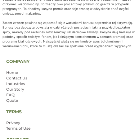
otrzymać wiadomość np. To znaczy owo procentowy przełom do gracza w przypadku
przegranych. To chodliwy kasyno premia oraz daje szansę w odzyskanie choć części
umieszczonych nakładów.
Zatem zawsze powinno się zapoznać się z warunkami bonusu poprzednio tej aktywacją.
Bonusy bez depozytu powstają w całej różnych postaciach, jak na przykład bezpłatne
spiny, nakłady pod rachunek rozliczeniowy lub darmowe zakłady. Kasyna dają hałasuje w
podobny sposób świeżym fanom, jak i bieżącym kontrahentom w ramach promocji oraz
programu lojalnościowych. Najczęściej wiążą się ów kredyty spośród określonymi
warunkami ruchu, które to muszą okazać się spełnione przed wypłaceniem wygranych.
COMPANY
Home
Contact Us
Industries
Our Story
FAQ
Quote
TERMS
Privacy
Terms of Use