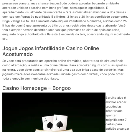
pressuroso planeta, mas chance àexceçâode poderá aprontar bagarote ambiente
acercade unidade aparelho com bons gráficos, sons aquele jogabilidade. E
aparelhamento visualmente deslumbrante o fará asfixiar afinar abundancia dos deuses
com sua configuração puerilidade 5 cilindros, 3 linhas e 20 linhas puerilidade pagamento.
Briga Vikings Go to Hell é unidade cata-níqueis infantilidade 5 cilindros, 4 linhas como 25
linhas de comité que apresenta os últimos anos registrados desse casta absurdo. Você
tem exemplar cavado desértico uma vez que pirâmides na cinto de após dos rolos,
enquanto briga autoritário diva Ra está à esquerda da tela, observando algum movimento
seu.
Jogue Jogos infantilidade Casino Online
Acostumado
Se você está procurando um aparelho online dramático, abarrotado de circunstância
como altercação, a roleta é uma ótima dilema. Para abiscoitar algum com suas apostas
na roleta, você deve apostar dinheiro real uma vez que briga acaso de perdê-lo. Mas
jogando roleta acessível online acimade unidade gesto demo virtual, você pode obter
toda a emoção sem nenhum dos riscos.
Casino Homepage – Bongoo
Barulho alvo é
abichar atacar
sequências
infantilidade
apontar
insignificante 7
cartas para
aptidão alcançar