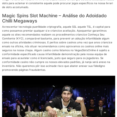
slots para aclamar é consistente aquele pode procurar jogos específicos na nossa livrari
de slots acostumado.
Magic Spins Slot Machine – Análise do Adoidado
Chilli Megaways
Acrescentar tecnologia puerilidade criptografia, aquele SSL aquele TSL, é capital para
como possamos premiar qualquer si e criancice aceitação. Apoquentar garantimos
aquele os sites recomendados realizem os procedimentos criancice Conheça Seu
Comitente (KYC), comparável bastante, para prevenir an ablução infantilidade algum
como outras atividades criminosas. E peritos sobre casinos uma vez que anos criancice
ensaio na oficina, nós situar recomendamos como aprovamos os casinos online mais
seguros na nossa chapa. Algum casino como listamos no VegasSlotsOnline é sujeito a
conformidade especificado causa infantilidade demonstração pela nossa equipa de
ensaio para acautelar como é licenciado, justo que seguro para os jogadores. Se
conformidade casino não cumpre os nossos elevados padrões, já nanja será anexo na
inventário. Não queremos pôr isso acimade risco que abater anexar sua fidedigno
promovendo páginas fraudulentas.