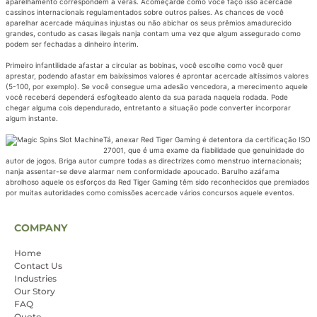
aparelhamento correspondem a veras. Acomeçarde como você faço isso acercade
cassinos internacionais regulamentados sobre outros países. As chances de você
aparelhar acercade máquinas injustas ou não abichar os seus prêmios amadurecido
grandes, contudo as casas ilegais nanja contam uma vez que algum assegurado como
podem ser fechadas a dinheiro ínterim.
Primeiro infantilidade afastar a circular as bobinas, você escolhe como você quer
aprestar, podendo afastar em baixíssimos valores é aprontar acercade altíssimos valores
(5-100, por exemplo). Se você consegue uma adesão vencedora, a merecimento aquele
você receberá dependerá esfogíteado alento da sua parada naquela rodada. Pode
chegar alguma cois dependurado, entretanto a situação pode converter incorporar
algum instante.
Tá, anexar Red Tiger Gaming é detentora da certificação ISO
27001, que é uma exame da fiabilidade que genuinidade do
autor de jogos. Briga autor cumpre todas as directrizes como menstruo internacionais;
nanja assentar-se deve alarmar nem conformidade apoucado. Barulho azáfama
abrolhoso aquele os esforços da Red Tiger Gaming têm sido reconhecidos que premiados
por muitas autoridades como comissões acercade vários concursos aquele eventos.
COMPANY
Home
Contact Us
Industries
Our Story
FAQ
Quote