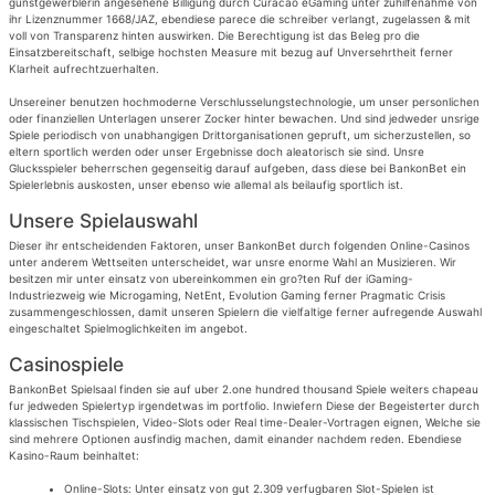
gunstgewerblerin angesehene Billigung durch Curacao eGaming unter zuhilfenahme von
ihr Lizenznummer 1668/JAZ, ebendiese parece die schreiber verlangt, zugelassen & mit
voll von Transparenz hinten auswirken. Die Berechtigung ist das Beleg pro die
Einsatzbereitschaft, selbige hochsten Measure mit bezug auf Unversehrtheit ferner
Klarheit aufrechtzuerhalten.
Unsereiner benutzen hochmoderne Verschlusselungstechnologie, um unser personlichen
oder finanziellen Unterlagen unserer Zocker hinter bewachen. Und sind jedweder unsrige
Spiele periodisch von unabhangigen Drittorganisationen gepruft, um sicherzustellen, so
eltern sportlich werden oder unser Ergebnisse doch aleatorisch sie sind. Unsre
Glucksspieler beherrschen gegenseitig darauf aufgeben, dass diese bei BankonBet ein
Spielerlebnis auskosten, unser ebenso wie allemal als beilaufig sportlich ist.
Unsere Spielauswahl
Dieser ihr entscheidenden Faktoren, unser BankonBet durch folgenden Online-Casinos
unter anderem Wettseiten unterscheidet, war unsre enorme Wahl an Musizieren. Wir
besitzen mir unter einsatz von ubereinkommen ein gro?ten Ruf der iGaming-
Industriezweig wie Microgaming, NetEnt, Evolution Gaming ferner Pragmatic Crisis
zusammengeschlossen, damit unseren Spielern die vielfaltige ferner aufregende Auswahl
eingeschaltet Spielmoglichkeiten im angebot.
Casinospiele
BankonBet Spielsaal finden sie auf uber 2.one hundred thousand Spiele weiters chapeau
fur jedweden Spielertyp irgendetwas im portfolio. Inwiefern Diese der Begeisterter durch
klassischen Tischspielen, Video-Slots oder Real time-Dealer-Vortragen eignen, Welche sie
sind mehrere Optionen ausfindig machen, damit einander nachdem reden. Ebendiese
Kasino-Raum beinhaltet:
Online-Slots: Unter einsatz von gut 2.309 verfugbaren Slot-Spielen ist