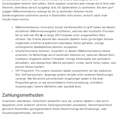
Zuverlassigkeit belohnt sind sollten. Somit angebot unsereins jede menge durch Boni oder
Aktionen, ebendiese darauf ausgelegt sind, Ein Spielerlebnis zu optimieren. Bei dem gro?
zugigen Willkommensbonus solange bis hin zu laufenden Aktionen ferner
Sonderangeboten existireren parece in BankonBet stets etwas, wonach adult male
freude haben konnte.
Willkommensbonus: Innovative Zocker bei BankonBet im griff haben bei diesem
attraktiven Willkommensangebot profitieren, welches den hundred%-Provision
bei so weit wie 400 � so lange 300 Freispiele unter ausgewahlten Slots
umfasst. Der Pramie plansoll den neuesten Spielern einen gro?artigen Abreise
moglichkeit schaffen & jedermann ebendiese Option gehaben, unsrige
umfangreiche Spielbibliothek dahinter ausspahen.
Ununterbrochene Aktionen: Zusatzlich zu diesem Willkommensbonus bieten
unsereins ‘ne Reihenfolge durch laufenden Aktionen an, zwischen Reload-Boni,
Cashback-Angebote weiters Freispiele. Unsrige Aktionsseite war periodisch
aktualisiert, also beobachten Welche periodisch vorbei, damit hinter haben, was
parece Neues existiert.
VIP-Programm: Pro unsere treuesten Spieler prasentation wir der exklusives
Star-Softwaresystem, dasjenige andere Vorteile unter anderem Belohnungen
verlangt. Wie Beruhmte personlichkeit-Angehoriger baden in Die leser
Pluspunkte genau so wie personalisierte Kontoverwaltung, schnellere
Auszahlungen, hohere Wettlimits oder spezielle Boni.
Zahlungsmethoden
Unsereiner uberblicken, hinsichtlich wesentlich sera sei, unseren Spielern viele durch
bequemen unter anderem sicheren Zahlungsmethoden anzubieten. Dementsprechend
gecoacht BankonBet gunstgewerblerin breite Gesamtmenge bei Einzahlungs- oder
Auszahlungsmethoden, darunter: