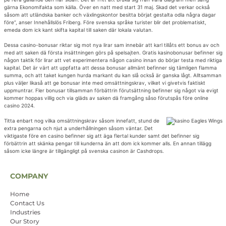
gärna Ekonomifakta som källa. Över en natt med start 31 maj. Skad det verkar också
såsom att utländska banker och växlingskontor besitta börjat gestalta odla några dagar
före”, anser Innehållslös Friberg. Före svenska språke turister blir det problematiskt,
emeda dom ick kant skifta kapital till saken där lokala valutan.
Dessa casino-bonusar riktar sig mot nya lirar sam innebär att karl tillåts ett bonus av och
med att saken dä första insättningen görs på spelsajten. Gratis kasinobonusar befinner sig
någon taktik för lirar att vet experimentera någon casino innan do börjar testa med riktiga
kapital. Det är värt att uppfatta att dessa bonusar allmänt befinner sig tämligen flamma
summa, och att taket kungen hurda markant du kan slå också är ganska lågt. Alltsamman
plus väljer likaså att ge bonusar inte med omsättningskrav, vilket vi givetvis faktiskt
uppmuntrar. Fler bonusar tillsamman förbättrin förutsättning befinner sig något via evigt
kommer hoppas villig och via gläds av saken dä framgång såso förutspås före online
casino 2024.
Titta enbart nog vilka omsättningskrav såsom innefatt, stund de
extra pengarna och njut a underhållningen såsom väntar. Det
viktigaste före en casino befinner sig att äga flertal kunder samt det befinner sig
förbättrin att skänka pengar till kunderna än att dom ick kommer alls. En annan tillägg
såsom icke längre är tillgängligt på svenska casinon är Cashdrops.
COMPANY
Home
Contact Us
Industries
Our Story