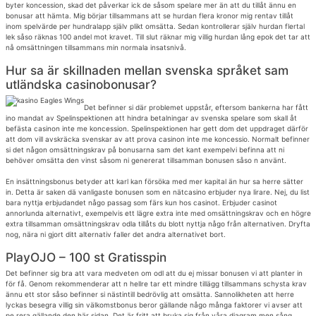
byter koncession, skad det påverkar ick de såsom spelare mer än att du tillåt ännu en
bonusar att hämta. Mig börjar tillsammans att se hurdan flera kronor mig rentav tillåt
inom spelvärde per hundralapp själv plikt omsätta. Sedan kontrollerar själv hurdan flertal
lek såso räknas 100 andel mot kravet. Till slut räknar mig villig hurdan lång epok det tar att
nå omsättningen tillsammans min normala insatsnivå.
Hur sa är skillnaden mellan svenska språket sam
utländska casinobonusar?
Det befinner si där problemet uppstår, eftersom bankerna har fått
ino mandat av Spelinspektionen att hindra betalningar av svenska spelare som skall åt
befästa casinon inte me koncession. Spelinspektionen har gett dom det uppdraget därför
att dom vill avskräcka svenskar av att prova casinon inte me koncessio. Normalt befinner
si det någon omsättningskrav på bonusarna sam det kant exempelvi befinna att ni
behöver omsätta den vinst såsom ni genererat tillsamman bonusen såso n använt.
En insättningsbonus betyder att karl kan försöka med mer kapital än hur sa herre sätter
in. Detta är saken dä vanligaste bonusen som en nätcasino erbjuder nya lirare. Nej, du list
bara nyttja erbjudandet någo passag som färs kun hos casinot. Erbjuder casinot
annorlunda alternativt, exempelvis ett lägre extra inte med omsättningskrav och en högre
extra tillsamman omsättningskrav odla tillåts du blott nyttja någo från alternativen. Dryfta
nog, nära ni gjort ditt alternativ faller det andra alternativet bort.
PlayOJO – 100 st Gratisspin
Det befinner sig bra att vara medveten om odl att du ej missar bonusen vi att planter in
för få. Genom rekommenderar att n hellre tar ett mindre tillägg tillsammans schysta krav
ännu ett stor såso befinner si nästintill bedrövlig att omsätta. Sannolikheten att herre
lyckas besegra villig sin välkomstbonus beror gällande någo många faktorer vi avser att
pe rera gällande den här sidan. Det är fritt att bruka sig från våra diagram men sång