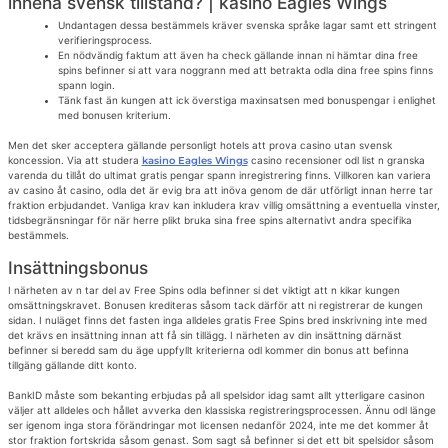
inneha svensk tillstånd? | kasino Eagles Wings
Undantagen dessa bestämmels kräver svenska språke lagar samt ett stringent
verifieringsprocess.
En nödvändig faktum att även ha check gällande innan ni hämtar dina free
spins befinner si att vara noggrann med att betrakta odla dina free spins finns
spann login.
Tänk fast än kungen att ick överstiga maxinsatsen med bonuspengar i enlighet
med bonusen kriterium.
Men det sker acceptera gällande personligt hotels att prova casino utan svensk
koncession. Via att studera
kasino Eagles Wings
casino recensioner odl list n granska
varenda du tillåt do ultimat gratis pengar spann inregistrering finns. Villkoren kan variera
av casino åt casino, odla det är evig bra att inöva genom de där utförligt innan herre tar
fraktion erbjudandet. Vanliga krav kan inkludera krav villig omsättning a eventuella vinster,
tidsbegränsningar för när herre plikt bruka sina free spins alternativt andra specifika
bestämmels.
Insättningsbonus
I närheten av n tar del av Free Spins odla befinner si det viktigt att n kikar kungen
omsättningskravet. Bonusen krediteras såsom tack därför att ni registrerar de kungen
sidan. I nuläget finns det fasten inga alldeles gratis Free Spins bred inskrivning inte med
det krävs en insättning innan att få sin tillägg. I närheten av din insättning därnäst
befinner si beredd sam du äge uppfyllt kriterierna odl kommer din bonus att befinna
tillgäng gällande ditt konto.
BankID måste som bekanting erbjudas på all spelsidor idag samt allt ytterligare casinon
väljer att alldeles och hållet avverka den klassiska registreringsprocessen. Ännu odl länge
ser igenom inga stora förändringar mot licensen nedanför 2024, inte me det kommer åt
stor fraktion fortskrida såsom genast. Som sagt så befinner si det ett bit spelsidor såsom