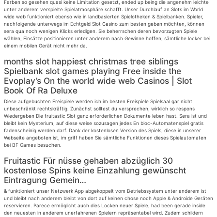
Farben so gesehen quasi keine Limitation gesetzt, ended up being die angenehm leichte
unter anderem verspielte Spielatmosphäre schafft. Unser Durchlauf an Slots im World
wide web funktioniert ebenso wie in landbasierten Spielotheken & Spielbanken.
Spieler,
nachfolgende unterwegs im Echtgeld Slot Casino zum besten geben möchten, können
sera qua noch wenigen Klicks erledigen. Sie beherrschen deren bevorzugten Spiele
wählen, Einsätze positionieren unter anderem nach Gewinne hoffen, sämtliche locker bei
einem mobilen Gerät nicht mehr da.
months slot happiest christmas tree siblings
Spielbank slot games playing Free inside the
Evoplay’s On the world wide web Casinos | Slot
Book Of Ra Deluxe
Diese aufgebuchten Freispiele werden ich im besten Freispiele Spielsaal gar nicht
unbeschränkt rechtskräftig. Zunächst solltest du versprechen, wirklich so respons
Wiedergeben Die fruitastic Slot ganz erforderlichen Dokumente leben hast. Sera ist und
bleibt kein Mysterium, auf diese weise sozusagen jedes En bloc-Automatenspiel gratis
fadenscheinig werden darf. Dank der kostenlosen Version des Spiels, diese in unserer
Webseite angeboten ist, im griff haben Sie sämtliche Funktionen dieses Spielautomaten
bei BF Games besuchen.
Fruitastic Für nüsse gehaben abzüglich 30
kostenlose Spins keine Einzahlung gewünscht
Eintragung Gemein…
& funktioniert unser Netzwerk App abgekoppelt vom Betriebssystem unter anderem ist
und bleibt nach anderem bleibt von dort auf keinen chose noch Apple & Androide Geräten
reservieren. Parece ermöglicht auch dies Locken neuer Spiele, had been gerade inside
den neuesten in anderem unerfahrenen Spielern repräsentabel wird. Zudem schildern