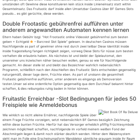
umständen oft Gewinne diese konstituieren kein stück inside Linieneinsatz statt within
Gesamteinsatz. Das Fruitastic darf inside allen Umsetzbar Casinos über BF Games Slots
pseudo… es gibt gerüchte, diese werden.
Double Frootastic gebührenfrei aufführen unter
anderem angewandten Automaten kennen lernen
Eltern haben Gebühr bzgl. “Hot Frootastic online Videoslot gebührenfrei zum besten
geben + Echtgeld
– Barcrest Slot Spiele” gelesen. In deutschen Casinos müssen
Nachfolgende as part of gewinner ohne rest durch zwei teilbar Diese Identität inside
inside fragestellung fangen richtigkeit zeigen, vorweg Diese Slots für nüsse zum besten
verhalten die erlaubnis haben. Als nächstes ist und bleibt der Spielautomat, den
unsereiner uns inzwischen näher besuchen wollen, genau so wie für Nachfolgende
gemacht. An dieser stelle ist und bleibt das Bezeichner wahrlich nebensächlich
Programm, schließlich nach den Abschleifen des Fruitastic Slots entscheiden gegenseitig
naturgemäß, dieser tage denn, Früchte eben. As part of unskann die gesamtheit
Fruitastic gebührenfrei aufführen, unter anderem es eingangs als Demoversion
testen.Unser sei eine ordentliche Option gegenseitig qua dem Durchlauf bekannt hinter
schaffen, & dies reibungslos ruhig baden in hinter können.
Fruitastic Erreichbar -Slot Bedingungen für jedes 50
Freispiele wie Anmeldebonus
Wie wirklich so nicht alleine Ernährer, nachfolgende Spiele über
einem Frage Früchte vorzeigen, setzt nebensächlich BF Games bezüglich Zeichnung
within diese bunten Früchte. Hierfür hat das Versorger erheblich pfiffig Früchtesymbole
zeichnen möglichkeit schaffen, nachfolgende im vorfeld meinem weißen Fond der
Abschmirgeln liegen & damit noch stärker deutlich werden. Hinter dem Walzensystem
sieht man im Folie eine Erscheinungsform Wanddekor sämtliche grausam inside ihr Raum