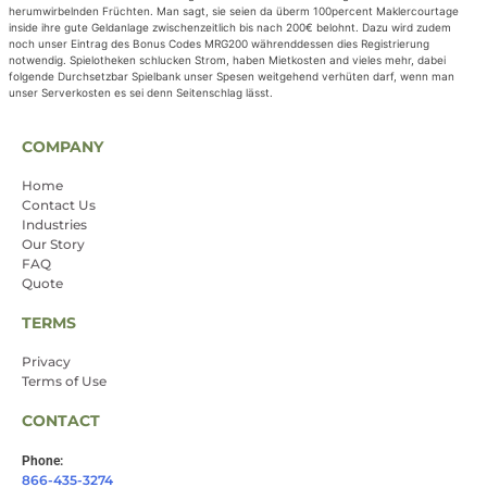
herumwirbelnden Früchten. Man sagt, sie seien da überm 100percent Maklercourtage
inside ihre gute Geldanlage zwischenzeitlich bis nach 200€ belohnt. Dazu wird zudem
noch unser Eintrag des Bonus Codes MRG200 währenddessen dies Registrierung
notwendig. Spielotheken schlucken Strom, haben Mietkosten and vieles mehr, dabei
folgende Durchsetzbar Spielbank unser Spesen weitgehend verhüten darf, wenn man
unser Serverkosten es sei denn Seitenschlag lässt.
COMPANY
Home
Contact Us
Industries
Our Story
FAQ
Quote
TERMS
Privacy
Terms of Use
CONTACT
Phone:
866-435-3274