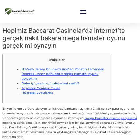
Hepimiz Baccarat Casinolar’da İnternet’te
gerçek nakit bakara mega hamster oyunu
gerçek mi oynayın
Makaleler
NJ-New Jersey Online Casino’ları Yönetin Tamamen
Ücretsiz Döner Bonuslar?: mega hamster oyunu
gerçek mi
Daha iyi çevrimiçi rulet sitesi nedir?
Teşvikleri Yeniden Yükle
Hücresel uygulama
En yeni oyun ve ücretsiz oyunlar içindeki bahisatlar aynıdır çünkü gerçek para oyunu ve
bu nedenle oyuncular da parasını riske atmak yerine ön taraf bahisleri yepyeni adımlardır.
Baccarat’ı gerçek anlaşma parası oynamak istemeyen
mega hamster oyunu gerçek mi
insanlara sahip olmak için, çevrimiçi sevmek için bir dizi çevrimiçi bakara çevrimiçi oyunu
var.
Kesinlikle aşağı yük veya kayıt koşulları yoktur, bu da kişisel istatistiklerinizin solda
kalma ve internet bakımında bakara keyfini çıkarabileceğiniz ve dikkatsiz olabileceğiniz
anlamına gelir.