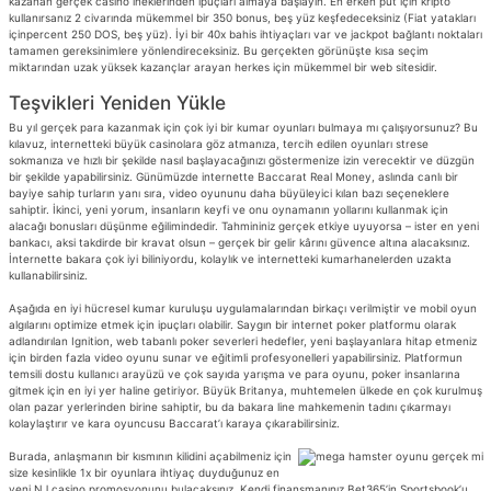
kazanan gerçek casino ineklerinden ipuçları almaya başlayın. En erken put için kripto
kullanırsanız 2 civarında mükemmel bir 350 bonus, beş yüz keşfedeceksiniz (Fiat yatakları
içinpercent 250 DOS, beş yüz). İyi bir 40x bahis ihtiyaçları var ve jackpot bağlantı noktaları
tamamen gereksinimlere yönlendireceksiniz. Bu gerçekten görünüşte kısa seçim
miktarından uzak yüksek kazançlar arayan herkes için mükemmel bir web sitesidir.
Teşvikleri Yeniden Yükle
Bu yıl gerçek para kazanmak için çok iyi bir kumar oyunları bulmaya mı çalışıyorsunuz? Bu
kılavuz, internetteki büyük casinolara göz atmanıza, tercih edilen oyunları strese
sokmanıza ve hızlı bir şekilde nasıl başlayacağınızı göstermenize izin verecektir ve düzgün
bir şekilde yapabilirsiniz. Günümüzde internette Baccarat Real Money, aslında canlı bir
bayiye sahip turların yanı sıra, video oyununu daha büyüleyici kılan bazı seçeneklere
sahiptir. İkinci, yeni yorum, insanların keyfi ve onu oynamanın yollarını kullanmak için
alacağı bonusları düşünme eğilimindedir. Tahmininiz gerçek etkiye uyuyorsa – ister en yeni
bankacı, aksi takdirde bir kravat olsun – gerçek bir gelir kârını güvence altına alacaksınız.
İnternette bakara çok iyi biliniyordu, kolaylık ve internetteki kumarhanelerden uzakta
kullanabilirsiniz.
Aşağıda en iyi hücresel kumar kuruluşu uygulamalarından birkaçı verilmiştir ve mobil oyun
algılarını optimize etmek için ipuçları olabilir. Saygın bir internet poker platformu olarak
adlandırılan Ignition, web tabanlı poker severleri hedefler, yeni başlayanlara hitap etmeniz
için birden fazla video oyunu sunar ve eğitimli profesyonelleri yapabilirsiniz. Platformun
temsili dostu kullanıcı arayüzü ve çok sayıda yarışma ve para oyunu, poker insanlarına
gitmek için en iyi yer haline getiriyor. Büyük Britanya, muhtemelen ülkede en çok kurulmuş
olan pazar yerlerinden birine sahiptir, bu da bakara line mahkemenin tadını çıkarmayı
kolaylaştırır ve kara oyuncusu Baccarat’ı karaya çıkarabilirsiniz.
Burada, anlaşmanın bir kısmının kilidini açabilmeniz için
size kesinlikle 1x bir oyunlara ihtiyaç duyduğunuz en
yeni NJ casino promosyonunu bulacaksınız. Kendi finansmanınız Bet365’in Sportsbook’u