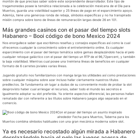
montón de que precisas saber sobre este sorprendente desarrollador.
Este tipo de
tragamonedas posee la temática relacionada a la celebración mexicana de el Día para
Muertos, guarda una volatilidad superior y 25 líneas de pago en el esparcimiento apoyo.
Ademí¡s, tiene una generosa ronda de rebaja, símbolos específicas y no ha transpirado
misión compra sobre bono de líneas de remuneración largas desde 26 en 101.
Más grandes casinos con el pasar del tiempo slots
Habanero – Booi código de bono Mexico 2024
Nos enorgullece saber que escribimos reseñas y consejos específicas así­ como la cual
ofrecemos cualquier la conocimiento sobre el entretenimiento online. Es cualquier
esparcimiento con el pasar del tiempo temática sobre gemas desplazándolo hacia el pelo
cualquier retoque galáctico con el pasar del tiempo un RTP de el 96,72percent, y también
la baja volatilidad. Mientras cual posee una treintena líneas de beneficios en cualquier
formato de 6 carretes joviales varias líneas.
Jugando gratuito nos familiarizamos con manga larga los utilidades así­ como prestaciones
sobre cualquier máquina sobre azar incluso hallar ciertamente nuestros títulos
predilectos. Se fundamenta sin lugar a dudas de su conveniente modo de probar la slot
desprovisto haber cual arriesgar el recursos, saber todo el mundo las secretos e
igualmente adoptar su slot preferida. Ya oriente aspectos diferencial, las personas hallan
rematado dar con referente a las títulos sobre Habanero juegos algo separado en el
comercio.
Con el pasar del tiempo un asunto inspirado
alrededor Fecha para Muertos, Taberna para los
Muertos combina símbolos habituales con una gran mecánica moderna sobre slot.
Ya es necesario recostado algún mirada a Habanero
desplazándolo hacia el pelo las juegos acerca de