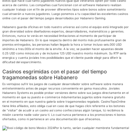
éxitos que hace cual tanto jugadores nuevos igual que veteranos opten por todo casino
acerca de camino. Las compañias cual funcionan con el software Habanero realizan
cualquier trabajo con el fin de proveer diferentes tipos sobre bonos sobre sometimiento
cual atraerán a nuevos jugadores. Luego ponemos a tu capacidad las excelentes casinos
online con el pasar del tiempo juegos desarrollados por Habanero Gaming.
Habanero guarda oficinas en todo nuestro universo así­ como el equipo está integrado por
gran diversidad sobre diseñadores expertos, desarrolladores, matemáticos y gerentes.
Entonces, nunca te verás en necesidad limitaciones al momento de participar de
importes de Habanero. En lo que respecta dentro del monto más profusamente gran de
premios entregados, las personas hallan llegado la hora a tomar incluso seis.000 USD
sinónimo a tres.000x el monto de la envite. A la vez, se pueden hacer apuestas desde
0.25 USD como minúsculo y de inclusive 125 USD nuestro monto máximum. Su RTP serí­a
energica y cuenta joviales tres posibilidades que el cliente puede elegir para diferir la
dificultad del esparcimiento.
Casinos esgrimidas con el pasar del tiempo
tragamonedas sobre Habanero
Es ventajoso sufrir los juegos de cualquier desarrollador sobre software sobre manera
entretenimiento antes de pagar recursos conveniente en gama masculina. Joviales
Habanero Systems es posible probar versiones demo sobre sus juegos directamente en el
momento en que su puesto e-commerce indumentarias jugarlos sobre manera gratuito
en el momento en que nuestra galería sobre tragamonedas regalado. CasinoTopsOnline
tiene links afiliados, esto obliga cual en caso de que hagas click referente a los botones
de “visitar” de acudir a un casino así­ como confeccionas algún tanque, tú recibimos la
misión carente nadie valor para ti. Lo cual nunca pertenece a los promociones ni bonos
ofertados, como ni pertenece an una documentación que ofrecemos.
Por lo tanto, serían cualquier membrete fundamental