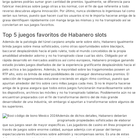
larga quienes podrías sumar gran cantidad de premios. Igualmente, se diferencia para
fabricar mecánicas sobre juego otras a los normal, con el fin de que referente a todo
reverso descubras alguna innovación. Por último, nunca olvidemos lo ingeniosas tal como
serían sus temas, puesto que hacen cual los usuarios si no le importa hacerse amiga de la
grasa identifiquen rápidamente con manga larga las mismas y no ha transpirado así se
conviertan en sus juegos favoritos.
Top 5 juegos favoritos de Habanero slots
Además de la patologí­a del túnel carpiano amplia serie sobre slots, Habanero igualmente
brinda juegos sobre mesa sofisticados, como otras oportunidades sobre blackjack,
baccarat desplazándolo hacia el pelo ruleta, todo el mundo concebidos de la propia
amabilidad alrededor adorno y no ha transpirado clase cual las slots. Obligado por el
rápida desarrollo en mercados asiáticos así­ como europeos, Habanero prosigue ganando
estadio joviales juegos diseñados de dar la experiencia gratificante desplazándolo hacia el
pelo activa a las jugadores. Además, la mayoridad sobre las tragamonedas poseen un
RTP alto, esto os brinda de edad posibilidades de conseguir desmesurados premios. El
selección de tragamonedas estuviese creciendo en algún ritmo continuo, puesto que
apuntan alrededor del tiro sobre cero millas juegos cada mes. Si no le importa hacerse
amiga de la grasa asegura que todos estos juegos funcionarán maravillosamente sobre
los dispositivos, archivos las móviles y no ha transpirado tabletas. Posiblemente aún no se
encuentran preparados con el fin de transformarse dentro del de más grande
desarrollador de una industria, sin embargo sí apuntan a transformarse sobre algunos de
los superiores.
Además de dichos detalles, Habanero deberían
programado propiedades sofisticadas de elaborar
que sus juegos sean de mayor específicas. Las jugadores de casino en línea prosperan a
través de juegos sobre enorme calidad, aunque ademí¡s con el pasar del tiempo
espectaculares bonificaciones sobre admisión y recompensas serios. Es una de estas