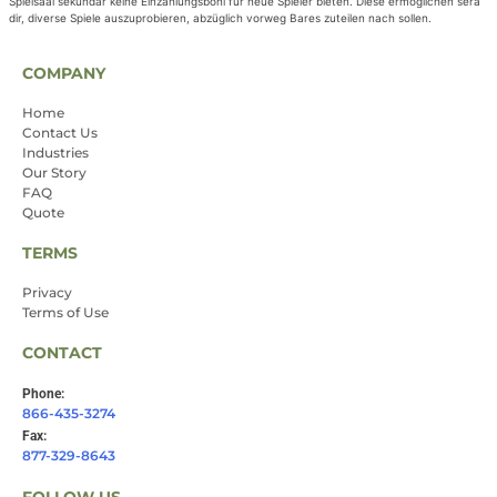
Spielsaal sekundär keine Einzahlungsboni für neue Spieler bieten. Diese ermöglichen sera
dir, diverse Spiele auszuprobieren, abzüglich vorweg Bares zuteilen nach sollen.
COMPANY
Home
Contact Us
Industries
Our Story
FAQ
Quote
TERMS
Privacy
Terms of Use
CONTACT
Phone:
866-435-3274
Fax:
877-329-8643