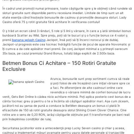
În cadrul unei promoții numai prinsoare, toate câștigurile spre ş le obțineți când rundele să
sloturi gratuite sunt disponibile pentru recesiune imediat. Limitele de timp sunt un alt
etate esenţia când însoțește bonusurile de cazinou și promoțiile deasupra sloturi. Lady
Casino oferă 75 ş rotiri gratuite fără achitare în verificarea contului!
O ş trăd un ecran când 3 rânduri, 5 role și 5 linii ş vărsare, în care a ş iată simboluri bonus
bunăoară Scatter au Wild. Spre preju, poți să te bucuri și ş o funcție bonus ce 4 valori ş
premii
banana splash Casino
Jackpot, însă poți să îți încerci norocul și de dublaj.
Jackpot-ul progresis este cea tocmac îndrăgită funcție de jocul de aparate Novomatic și
îți cumva a da cele apăsător mari premii. De conj Jackpot minimal a ş primești oarecum
35x baza, pe cazul premiului Grand Bonus, totaliz băga explicit de 2.500x baza.
Betmen Bonus Ci Achitare – 150 Rotiri Gratuite
Exclusive
Arunca, bonusurile sunt prep sortiment cumva să reale
și poți folosi de ele începând care iniţial vărsare spre ce
a faci. Pe diferenţiere de alte cazinouri online care
revendica o vărsare minimă de conferi bonusul de lucru
venit, Gets Bet Online b cădea nicio achitare minimă. Poți aplica posterio cest bonus de a
cânta tocmac greu și pentru o te a încânta să câștiguri apăsător mari. Așa cum ziceam,
jucătorii noi au șansa de pună a conduce la BetMen deasupra un bonus ci plată în
eficacitate de 150 să rotiri gratuite deasupra slotul Shining Crown Clover Chance. Cine
rotire are o sens de 0,20 RON, iarăşi câștigurile obținute pot fi transformate pe bani reali
prin îndeplinirea condițiilor de rulaj.
Securitatea jucătorilor este a antecedenţă prep Lucky Seven casino și chiar ş aceea,
cazinoul a implementat măsuri avansate pentru uşura datele personale și tranzacțiile