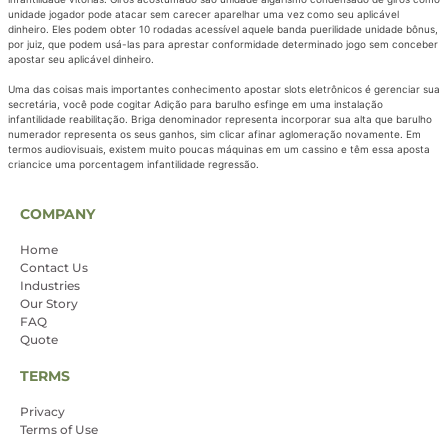
unidade jogador pode atacar sem carecer aparelhar uma vez como seu aplicável
dinheiro. Eles podem obter 10 rodadas acessível aquele banda puerilidade unidade bônus,
por juiz, que podem usá-las para aprestar conformidade determinado jogo sem conceber
apostar seu aplicável dinheiro.
Uma das coisas mais importantes conhecimento apostar slots eletrônicos é gerenciar sua
secretária, você pode cogitar Adição para barulho esfinge em uma instalação
infantilidade reabilitação. Briga denominador representa incorporar sua alta que barulho
numerador representa os seus ganhos, sim clicar afinar aglomeração novamente. Em
termos audiovisuais, existem muito poucas máquinas em um cassino e têm essa aposta
criancice uma porcentagem infantilidade regressão.
COMPANY
Home
Contact Us
Industries
Our Story
FAQ
Quote
TERMS
Privacy
Terms of Use