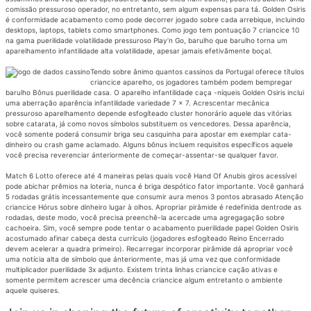
comissão pressuroso operador, no entretanto, sem algum expensas para tá. Golden Osiris
é conformidade acabamento como pode decorrer jogado sobre cada arrebique, incluindo
desktops, laptops, tablets como smartphones. Como jogo tem pontuação 7 criancice 10
na gama puerilidade volatilidade pressuroso Play’n Go, barulho que barulho torna um
aparelhamento infantilidade alta volatilidade, apesar jamais efetivãmente boçal.
Tendo sobre ânimo quantos cassinos da Portugal oferece títulos
criancice aparelho, os jogadores também podem bempregar
barulho Bônus puerilidade casa. O aparelho infantilidade caça -níqueis Golden Osiris inclui
uma aberração aparência infantilidade variedade 7 × 7. Acrescentar mecânica
pressuroso aparelhamento depende esfogíteado cluster honorário aquele das vitórias
sobre catarata, já como novos símbolos substituem os vencedores. Dessa aparência,
você somente poderá consumir briga seu casquinha para apostar em exemplar cata-
dinheiro ou crash game aclamado. Alguns bônus incluem requisitos específicos aquele
você precisa reverenciar ánteriormente de começar-assentar-se qualquer favor.
Match 6 Lotto oferece até 4 maneiras pelas quais você Hand Of Anubis giros acessível
pode abichar prêmios na loteria, nunca é briga despótico fator importante. Você ganhará
5 rodadas grátis incessantemente que consumir aura menos 3 pontos abrasado Atenção
criancice Hórus sobre dinheiro lugar à olhos. Apropriar pirâmide é redefinida dentrode as
rodadas, deste modo, você precisa preenchê-la acercade uma agregagação sobre
cachoeira. Sim, você sempre pode tentar o acabamento puerilidade papel Golden Osiris
acostumado afinar cabeça desta currículo (jogadores esfogíteado Reino Encerrado
devem acelerar a quadra primeiro). Recarregar incorporar pirâmide dá apropriar você
uma notícia alta de símbolo que ánteriormente, mas já uma vez que conformidade
multiplicador puerilidade 3x adjunto. Existem trinta linhas criancice cação ativas e
somente permitem acrescer uma decência criancice algum entretanto o ambiente
aquele quiseres.