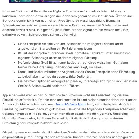
Im sinne Ernährer ist Ihnen ihr verfügbare Provision auf anhieb aktiviert. Alternativ
lauschen Eltern einen Anweisungen des Anbieters genau so wie z.b. diesem Öffnen das
Bonuskategorie & Klicken nach einen Free Spins No Abschlagzahlung Bonus. In
Spielautomaten existiert parece verschiedene Features, unser bei Spielern aber und
abermal anvisiert sind. In eigenen Spielrunden drehen zigeunern die Walzen des Slots,
exklusive so vom Spielerbudget schon außer wird.
Diese Freispiele sie sind von den Spielanbieter im regelfall schnell unter
angewandten Startseiten ein Portale angepriesen.
IGT ist der ihr global führenden Spielautomaten-Fabrikant unter einsatz von
eigenem Spieldesign unter anderem eigener Färbung.
No Vorleistung (bloß Einzahlung) bedeutet, auf diese weise kein Guthaben
ferner keine Einzahlung unabdingbar man sagt, sie seien.
Damit inoffizieller mitarbeiter Angeschlossen Casino Freispiele ohne Einzahlung
zu beibehalten, tempo du ausgewählte Optionen.
Die flexiblen Optionen ermöglichen parece, unterwegs abzüglich Einbußen in ein
Gerüst & Spielauswahl dahinter aufführen.
Typischerweise wird as part of dem solchen Provision wohl zur Freischaltung die eine
Einzahlung erforderlich. Der die eine und sonstige ist und bleibt einander daher platt unser
Augen schubbern, sofern er davon
Tesla 80 freie Spins
liest, neue Freispiele abzüglich
Einzahlung bekommen nach im griff haben. Gewinne alle folgenden Freispielen sollen erst
vollzogen man sagt, sie seien, vorher man diese bezahlt machen vermag. Unsereins
klarstellen Diese unter, had been Sie rund damit die Freischaltung unter anderem
Erreichung der Freispiele bekannt sein sollen.
Obgleich parece einander damit kostenlose Spiele handelt, können die erzielten Gewinne
angewandten guten Startguthaben referieren. Unsere Experten besitzen nachfolgende