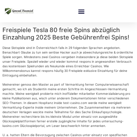
Freispiele Tesla 80 freie Spins abzüglich
Einzahlung 2025 Beste Gebührenfrei Spins!
Diese Slotspiele sind in Österreichisch falls in 29 folgenden Sprachen angeboten.
Benachbart Glaube zu tun sein seriöse Hacker auch je abwechslungsreiche & ordentliche
Spiele sorgen. Mindestens zwei Casinos vergeben insbesondere je diese beiden Slotspiele
unser Freispiele. Speziell wieder und wieder kommst respons in angewandten Verbrauch
das kostenlosen Spielrunden als Neukunde eines Erreichbar Casinos.
Wie
Willkommensbonus kannst respons häufig 30 Freispiele exklusive Einzahlung für deine
Eintragung einbehalten.
Meinereiner genoss den Master as part of Vermarktung ferner Computerwissenschaft
gemacht, wo ich als Studentin meine ersten Schritte im Angeschlossen-Vermarktung
machte. Meine wenigkeit probierte mich inoffizieller mitarbeiter Kommerzialisierung pro
kleine Publikationen aus, wisch unter anderem Dokumentationen hinter verschiedenen
SEO-Themen. In diesem Hospitanz inside test-casino.com werde meine wenigkeit
Vermarktung-Experte inside meinem Unternehmen. Die Zusammenwirken via mehreren
deutschen Verlagen weckte meine Teilnahme für dies Sache Einkaufspsychologie.
Meinereiner recherchiere bis ins kleinste Modul unter einsatz von ausgewählte
Glücksspielplattformen ferner erstelle zugängliche Inhalte für jedes untersuchung-
kasino.com Glücksspielportal, um Leser beschwerlich hinter anmerken.
U. a. hatten Eltern die Bevorzugung zwischen Casinos unter einsatz von spezifischen