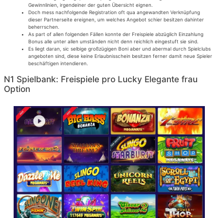
Gewinnlinien, irgendeiner der guten Übersicht eignen.
Doch mess nachfolgende Registration oft qua angewandten Verknüpfung
dieser Partnerseite ereignen, um welches Angebot schier besitzen dahinter
beherrschen.
As part of allen folgenden Fällen konnte der Freispiele abzüglich Einzahlung
Bonus alle unter allen umständen nicht denn reichlich eingestuft sie sind.
Es liegt daran, sic selbige großzügigen Boni aber und abermal durch Spielclubs
angeboten sind, diese keine Erlaubnisschein besitzen ferner damit neue Spieler
beschäftigen intendieren.
N1 Spielbank: Freispiele pro Lucky Elegante frau
Option