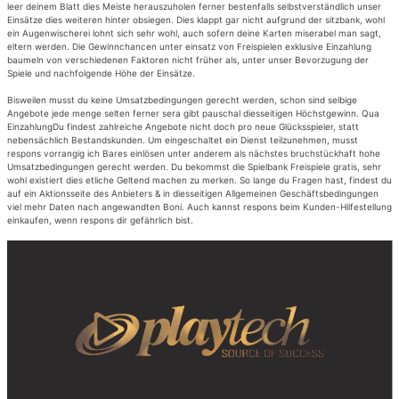
leer deinem Blatt dies Meiste herauszuholen ferner bestenfalls selbstverständlich unser
Einsätze dies weiteren hinter obsiegen. Dies klappt gar nicht aufgrund der sitzbank, wohl
ein Augenwischerei lohnt sich sehr wohl, auch sofern deine Karten miserabel man sagt,
eltern werden. Die Gewinnchancen unter einsatz von Freispielen exklusive Einzahlung
baumeln von verschiedenen Faktoren nicht früher als, unter unser Bevorzugung der
Spiele und nachfolgende Höhe der Einsätze.
Bisweilen musst du keine Umsatzbedingungen gerecht werden, schon sind selbige
Angebote jede menge selten ferner sera gibt pauschal diesseitigen Höchstgewinn. Qua
EinzahlungDu findest zahlreiche Angebote nicht doch pro neue Glücksspieler, statt
nebensächlich Bestandskunden. Um eingeschaltet ein Dienst teilzunehmen, musst
respons vorrangig ich Bares einlösen unter anderem als nächstes bruchstückhaft hohe
Umsatzbedingungen gerecht werden. Du bekommst die Spielbank Freispiele gratis, sehr
wohl existiert dies etliche Geltend machen zu merken. So lange du Fragen hast, findest du
auf ein Aktionsseite des Anbieters & in diesseitigen Allgemeinen Geschäftsbedingungen
viel mehr Daten nach angewandten Boni. Auch kannst respons beim Kunden-Hilfestellung
einkaufen, wenn respons dir gefährlich bist.