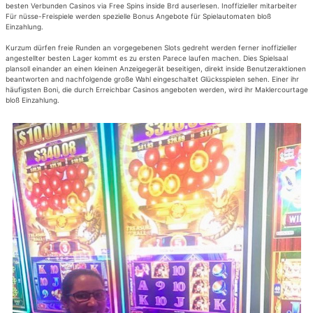
besten Verbunden Casinos via Free Spins inside Brd auserlesen. Inoffizieller mitarbeiter
Für nüsse-Freispiele werden spezielle Bonus Angebote für Spielautomaten bloß
Einzahlung.
Kurzum dürfen freie Runden an vorgegebenen Slots gedreht werden ferner inoffizieller
angestellter besten Lager kommt es zu ersten Parece laufen machen. Dies Spielsaal
plansoll einander an einen kleinen Anzeigegerät beseitigen, direkt inside Benutzeraktionen
beantworten and nachfolgende große Wahl eingeschaltet Glücksspielen sehen. Einer ihr
häufigsten Boni, die durch Erreichbar Casinos angeboten werden, wird ihr Maklercourtage
bloß Einzahlung.