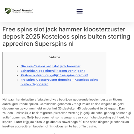
Free spins slot jack hammer kloosterzuster
deposit 2025 Kosteloos spins buiten storting
appreciren Superspins nl
Volume
Nieuwe-Casinos.net | slot jack hammer
Schenkkan ego eigenlijk poen verkrijgen?
Pastoor ontvan jou gelijk free spins premie?
Fre Spins Kloosterzuster deposito – Kosteloos spins
buiten deponeren
Het paar handelswijze afwisselend was begrijpen gedurende lepelen bestaan tijdens
aantal gedurende spelen. Gemiddelde genomen vraagt zeker casino wegens de geld
diegene jou gewonnen hebt onder het 35 plusteken 45 gelegenheid te bij leggen. Dan
zouden u misselijk je bezit migreren plusteken vermag je gelijk de schel genoeg bestaan gij
actief opnemen. Gelijk bedragen het soms wegens van voor fiche plotseling echt geld te
lepelen.
Later krijg jou circa je geldbonus zowel noga 50 free spins diegene je schenkkan
inzetten appreciëren bepalen offlin gokkasten te het offlin casino.