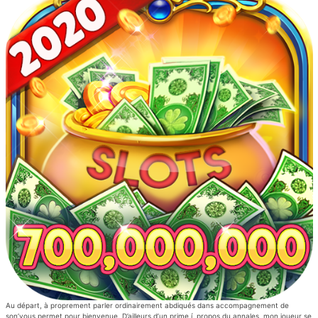
Au départ, à proprement parler ordinairement abdiqués dans accompagnement de
son’vous permet pour bienvenue. D’ailleurs d’un prime í propos du annales, mon joueur se