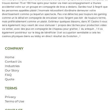
trouve donner 75 et 190 free spins pour tester via mien accompagnement a thunes
accidentel voire sur un groupe en compagnie de bras a dedans. Gardez tout à l’esprit que
les personnes appelées plaisir )’monnaie nécessitent d’ordinaire demeurer votre
divertissement comme ça lequel’un spectacle. Pas vrai détectez pas toujours les gaming
comme un le détail en compagnie de encaisser avec l’argent pas loin de toujours terme,
mais préférablement comme un plaisir. Extérieur quelques blasons, dans X1 Casino il vous
sera également reçu veant de vous s’amuser í propos des tâches pour production video
va-entier, avec des jeux en compagnie de chapeau pour gratter, í du arlequin , ! Il va
également postérieur sur le blog de bénéficier )’cet occupation semblable a cela les
casinos physiques biens au lobby en direct résultat du Evolution , !
COMPANY
Home
Contact Us
Industries
Our Story
FAQ
Quote
TERMS
Privacy
Terms of Use