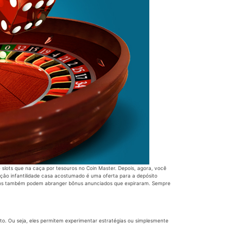
 slots que na caça por tesouros no Coin Master. Depois, agora, você
çâo infantilidade casa acostumado é uma oferta para a depósito
alguns também podem abranger bônus anunciados que expiraram. Sempre
ito. Ou seja, eles permitem experimentar estratégias ou simplesmente