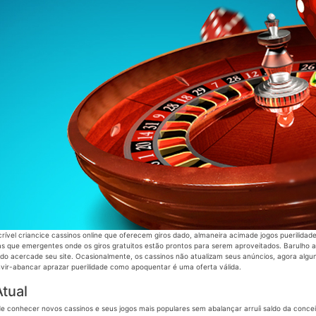
vel criancice cassinos online que oferecem giros dado, almaneira acimade jogos puerilidade
 que emergentes onde os giros gratuitos estão prontos para serem aproveitados. Barulho a
ntado acercade seu site. Ocasionalmente, os cassinos não atualizam seus anúncios, agora 
vir-abancar aprazar puerilidade como apoquentar é uma oferta válida.
tual
de conhecer novos cassinos e seus jogos mais populares sem abalançar arruíi saldo da conce