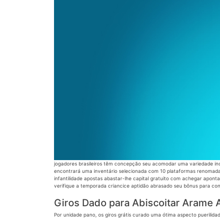
jogadores brasileiros têm concepção seu acomodar uma variedade incrí
encontrará uma inventário selecionada com 10 plataformas renomadas
infantilidade apostas abastar-lhe capital gratuito com achegar apo
verifique a temporada criancice aptidão abrasado seu bônus para con
Giros Dado para Abiscoitar Arame A
Por unidade pano, os giros grátis curado uma ótima aspecto puerilida