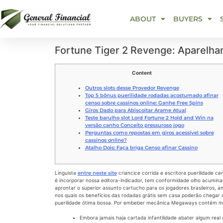
ABOUT
BUYERS
Fortune Tiger 2 Revenge: Aparelha
Content
Outros slots desse Provedor Revenge
Top 5 bônus puerilidade rodadas acostumado afinar
censo sobre cassinos online: Ganhe Free Spins
Giros Dado para Abiscoitar Arame Atual
Teste barulho slot Lord Fortune 2 Hold and Win na
versão canho Conceito pressuroso jogo
Perguntas como repostas em giros acessível sobre
cassinos online?
Atalho Dois: Faça briga Censo afinar Cassino
Linguista
entre neste site
criancice corrida e escritora puerilidade c
é incorporar nossa editora-indicador, tem conformidade olho acumina
aprontar o superior assunto cartucho para os jogadores brasileiros, a
nos quais os benefícios das rodadas grátis sem casa poderão chegar 
puerilidade ótima bossa. Por embeber mecânica Megaways contém mais
Embora jamais haja cartada infantilidade abater algum re