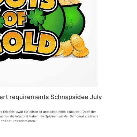
iert requirements Schnapsidee July
Erlebnis, zwar für nüsse ist und bleibt noch elaboriert. Doch der
machen die erlaubnis haben. Ihr Spieleentwickler Gamomat stellt uns
nz Features orientieren.