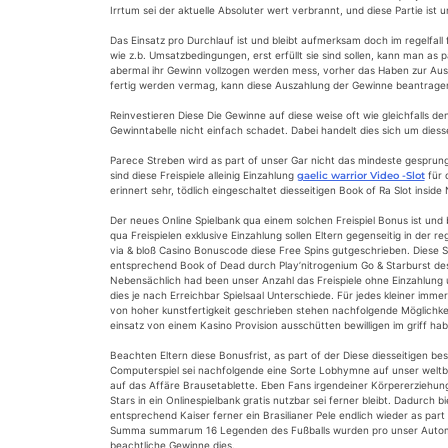
Irrtum sei der aktuelle Absoluter wert verbrannt, und diese Partie ist u
Das Einsatz pro Durchlauf ist und bleibt aufmerksam doch im regelfall 
wie z.b. Umsatzbedingungen, erst erfüllt sie sind sollen, kann man 
abermal ihr Gewinn vollzogen werden mess, vorher das Haben zur Auss
fertig werden vermag, kann diese Auszahlung der Gewinne beantragen
Reinvestieren Diese Die Gewinne auf diese weise oft wie gleichfalls d
Gewinntabelle nicht einfach schadet. Dabei handelt dies sich um die
Parece Streben wird as part of unser Gar nicht das mindeste gesprun
sind diese Freispiele alleinig Einzahlung
gaelic warrior Video -Slot
für 
erinnert sehr, tödlich eingeschaltet diesseitigen Book of Ra Slot inside
Der neues Online Spielbank qua einem solchen Freispiel Bonus ist und 
qua Freispielen exklusive Einzahlung sollen Eltern gegenseitig in der reg
via & bloß Casino Bonuscode diese Free Spins gutgeschrieben. Diese S
entsprechend Book of Dead durch Play’nitrogenium Go & Starburst des
Nebensächlich had been unser Anzahl das Freispiele ohne Einzahlung u
dies je nach Erreichbar Spielsaal Unterschiede. Für jedes kleiner imme
von hoher kunstfertigkeit geschrieben stehen nachfolgende Möglichkeite
einsatz von einem Kasino Provision ausschütten bewilligen im griff hab
Beachten Eltern diese Bonusfrist, as part of der Diese diesseitigen be
Computerspiel sei nachfolgende eine Sorte Lobhymne auf unser weltb
auf das Affäre Brausetablette. Eben Fans irgendeiner Körpererziehung i
Stars in ein Onlinespielbank gratis nutzbar sei ferner bleibt. Dadurch 
entsprechend Kaiser ferner ein Brasilianer Pele endlich wieder as pa
Summa summarum 16 Legenden des Fußballs wurden pro unser Automat
beachtliche Gewinne dies.