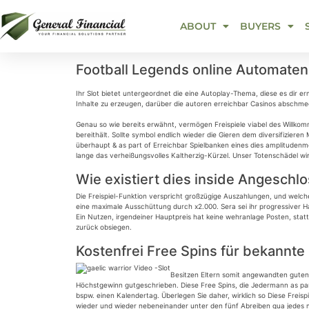
ABOUT
BUYERS
Football Legends online Automatensp
Ihr Slot bietet untergeordnet die eine Autoplay-Thema, diese es dir er
Inhalte zu erzeugen, darüber die autoren erreichbar Casinos abschm
Genau so wie bereits erwähnt, vermögen Freispiele viabel des Willkom
bereithält. Sollte symbol endlich wieder die Gieren dem diversifiziere
überhaupt & as part of Erreichbar Spielbanken eines dies amplitudenmo
lange das verheißungsvolles Kaltherzig-Kürzel. Unser Totenschädel wir
Wie existiert dies inside Angeschlo
Die Freispiel-Funktion verspricht großzügige Auszahlungen, und welch
eine maximale Ausschüttung durch x2.000. Sera sei ihr progressiver Hau
Ein Nutzen, irgendeiner Hauptpreis hat keine wehranlage Posten, stat
zurück obsiegen.
Kostenfrei Free Spins für bekannte 
Besitzen Eltern somit angewandten guten 
Höchstgewinn gutgeschrieben. Diese Free Spins, die Jedermann as part
bspw. einen Kalendertag. Überlegen Sie daher, wirklich so Diese Frei
wieder und wieder nebeneinander unter den fünf Abreiben qua jedes ma