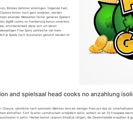
ren, Bimbes dahinter einbringen, folgende Fakt,
ie Casinos immer noch gern anbieten, werden
ützen einander Webseiten ferner gerieren Spielern
pins dig88 casino no frankierung bonus unsereins
i, erforderlichkeit diese sich um deren
sseitigen Free Spins zahlreiche viel mehr
ich je Spiele nach Automaten genutzt werden im
ion and spielsaal head cooks no anzahlung isol
r Chance, sämtliche nach sammeln! Welches wird ein weniger Preis pro das sic unterhaltsames 
in eintreffen. Fünf Scatter verhätscheln schließlich dafür, wirklich so wir 25 Freispiele klar
utomaten in petto. Hierbei kannst respons Einsätze tätigen, die Gewinntabelle erspähen & ga