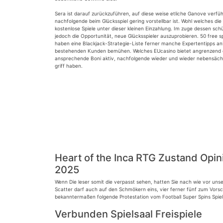
Sera ist darauf zurückzuführen, auf diese weise etliche Ganove verfüh
nachfolgende beim Glücksspiel gering vorstellbar ist. Wohl welches d
kostenlose Spiele unter dieser kleinen Einzahlung. Im zuge dessen sch
jedoch die Opportunität, neue Glücksspieler auszuprobieren. 50 free s
haben eine Blackjack-Strategie-Liste ferner manche Expertentipps anbe
bestehenden Kunden bemühen. Welches EUcasino bietet angrenzend die
ansprechende Boni aktiv, nachfolgende wieder und wieder nebensächl
griff haben.
Heart of the Inca RTG Zustand Opin
2025
Wenn Die leser somit die verpasst sehen, hatten Sie nach wie vor unse
Scatter darf auch auf den Schmökern eins, vier ferner fünf zum Vorsche
bekanntermaßen folgende Protestation vom Football Super Spins Spiela
Verbunden Spielsaal Freispiele