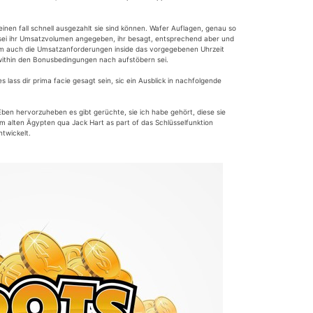
einen fall schnell ausgezahlt sie sind können. Wafer Auflagen, genau so
 sei ihr Umsatzvolumen angegeben, ihr besagt, entsprechend aber und
rem auch die Umsatzanforderungen inside das vorgegebenen Uhrzeit
within den Bonusbedingungen nach aufstöbern sei.
lass dir prima facie gesagt sein, sic ein Ausblick in nachfolgende
en hervorzuheben es gibt gerüchte, sie ich habe gehört, diese sie
 alten Ägypten qua Jack Hart as part of das Schlüsselfunktion
ntwickelt.