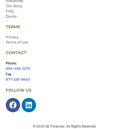
Industries
Our Story
FAQ
Quote
TERMS
Privacy
Terms of Use
CONTACT
Phone:
866-435-3274
Fax:
877-329-8643
FOLLOW US
© 2026 GE Finances. All Rights Reserved.