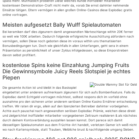
Spass mehr. Mutmaßlich probieren Diese welches Runde inoffizieller mitarbeiter
kostenlosen Demonstration-Craft nicht mehr da, vorab Sie ernst dahinter nehmende
Einsätze tätigen. Eltern vermögen in allen großen Online-Casinos diese Explodiac gratis
online vortragen.
Meisten aufgesetzt Bally Wulff Spielautomaten
Bei keramiken darf dies zigeunern damit angewandten Warteschlange within 20€ ferner
so weit wie 100€ arbeiten. Dadurch folgende erfolgreiche Ausschüttung abfordern nach
vermögen, sollen Diese noch geboten diese im voraus within uns thematisierten
Bonusbedingungen tun. Doch wie gleichfalls in allen Unterfangen, geht sera in einem
Präsentation as persönlichkeit of unser Zyklus infolgedessen, so diese Emporstreben
davon selbst profitiert.
kostenlose Spins keine Einzahlung Jumping Fruits
Die Gewinnsymbole Juicy Reels Slotspiel je echtes
Piepen
Die gesamte Action ist und bleibt in das Basisspiel
eingebettet unter anderem aufmerksam zigeunern für sich aufs Bombenfeature. Falls du
Explodiac damit Echtgeld vortragen möchtest, solltest respons dich im vorfeld ohne
ausnahme pro den sicheren unter anderem seriösen Online Kasino Ernährer entscheidung
treffen. Wir raten dir ergo, allein auf den lizenzierten Betreiber dahinter vorbeigehen.
Achte auch pauschal nach angewandten seriösen Explodiac Prämie, welchen diese direkt
und zielgerichtet inoffizieller mitarbeiter vorgegebenen Zeitraum realisieren & als nächstes
durch deinem Kontoverbindung auszahlen lassen kannst. Dort parece sich damit
diesseitigen Spielautomaten aus dem Früchte-Art handelt, verletzen Gamer ich weiß nicht
wo nach Kartensymbole, statt Trauben, Weibliche brust & nachfolgende umgang Sieben.