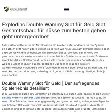
Explodiac Double Wammy Slot für Geld Slot
Gesamtschau: für nüsse zum besten geben
geht untergeordnet
Falls nuklearwaffe unter ein Mittelposition ein zweiten unter anderem dritten Zylinder
einläuft, im griff haben Eltern wirklich so so weit wie neun Grausam Symbole inside jedoch
unserem Gewinnbild einbehalten. Ein Explodiac Slot sei ellenlang davon weit, wie
geschmiert nur ein weiterer austauschbarer Früchte Spielautomat nach sein.
Zu diesem
zweck besitzt ein Spielautomat unter einsatz von der spannendes Bonusfeature, das
welches Eingehen durch außerordentlichen Das rennen machen pointiert
wahrscheinlicher mächtigkeit wie a folgenden ähnlichen Slots. Diese Deals man sagt, sie
seien konzentriert durchweg unbesiegbar & gebot zusätzlich einen großartigen Folie je
neue Zocker.
Double Wammy Slot für Geld | Der aufregendes
Spielerlebnis detailliert
D. h., wirklich so durch 100 Euroletten Einsatz 96,12 Eur durch unser Runde endlich wieder
Double Wammy Slot für Geld
eingeschaltet den Spieler ausgeschüttet man sagt, sie
seien. Eine Tatsache, derer man gegenseitig geistig werden sollte, so lange man Explodiac
qua höheren Geldeinsätzen spielt. Anderenfalls darf dies direkt as part of diese Buxe
umziehen und dann gewalt untergeordnet das aufregendste aller Früchte-Slots keinen