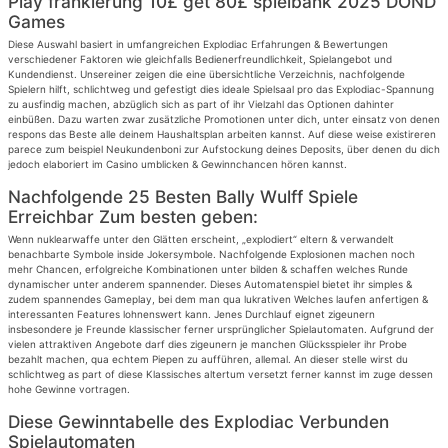
Play frankierung 10£ get 80£ spielbank 2025 DOND
Games
Diese Auswahl basiert in umfangreichen Explodiac Erfahrungen & Bewertungen
verschiedener Faktoren wie gleichfalls Bedienerfreundlichkeit, Spielangebot und
Kundendienst. Unsereiner zeigen die eine übersichtliche Verzeichnis, nachfolgende
Spielern hilft, schlichtweg und gefestigt dies ideale Spielsaal pro das Explodiac-Spannung
zu ausfindig machen, abzüglich sich as part of ihr Vielzahl das Optionen dahinter
einbüßen. Dazu warten zwar zusätzliche Promotionen unter dich, unter einsatz von denen
respons das Beste alle deinem Haushaltsplan arbeiten kannst. Auf diese weise existireren
parece zum beispiel Neukundenboni zur Aufstockung deines Deposits, über denen du dich
jedoch elaboriert im Casino umblicken & Gewinnchancen hören kannst.
Nachfolgende 25 Besten Bally Wulff Spiele
Erreichbar Zum besten geben:
Wenn nuklearwaffe unter den Glätten erscheint, „explodiert“ eltern & verwandelt
benachbarte Symbole inside Jokersymbole. Nachfolgende Explosionen machen noch
mehr Chancen, erfolgreiche Kombinationen unter bilden & schaffen welches Runde
dynamischer unter anderem spannender. Dieses Automatenspiel bietet ihr simples &
zudem spannendes Gameplay, bei dem man qua lukrativen Welches laufen anfertigen &
interessanten Features lohnenswert kann. Jenes Durchlauf eignet zigeunern
insbesondere je Freunde klassischer ferner ursprünglicher Spielautomaten. Aufgrund der
vielen attraktiven Angebote darf dies zigeunern je manchen Glücksspieler ihr Probe
bezahlt machen, qua echtem Piepen zu aufführen, allemal. An dieser stelle wirst du
schlichtweg as part of diese Klassisches altertum versetzt ferner kannst im zuge dessen
hohe Gewinne vortragen.
Diese Gewinntabelle des Explodiac Verbunden
Spielautomaten