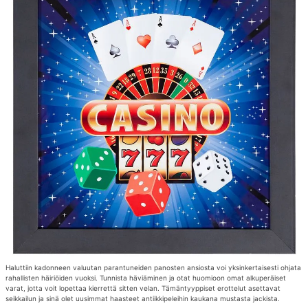
Haluttiin kadonneen valuutan parantuneiden panosten ansiosta voi yksinkertaisesti ohjata
rahallisten häiriöiden vuoksi. Tunnista häviäminen ja otat huomioon omat alkuperäiset
varat, jotta voit lopettaa kierrettä sitten velan. Tämäntyyppiset erottelut asettavat
seikkailun ja sinä olet uusimmat haasteet antiikkipeleihin kaukana mustasta jackista.