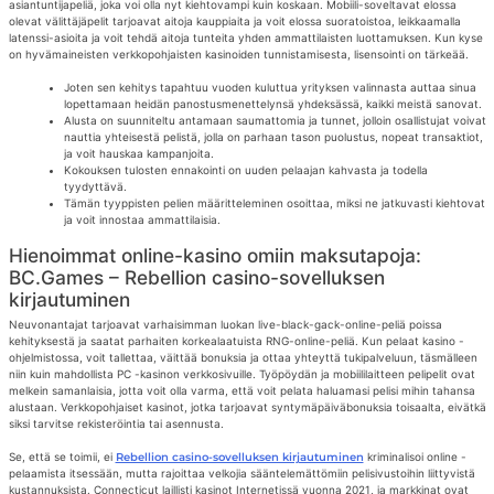
asiantuntijapeliä, joka voi olla nyt kiehtovampi kuin koskaan. Mobiili-soveltavat elossa
olevat välittäjäpelit tarjoavat aitoja kauppiaita ja voit elossa suoratoistoa, leikkaamalla
latenssi-asioita ja voit tehdä aitoja tunteita yhden ammattilaisten luottamuksen. Kun kyse
on hyvämaineisten verkkopohjaisten kasinoiden tunnistamisesta, lisensointi on tärkeää.
Joten sen kehitys tapahtuu vuoden kuluttua yrityksen valinnasta auttaa sinua
lopettamaan heidän panostusmenettelynsä yhdeksässä, kaikki meistä sanovat.
Alusta on suunniteltu antamaan saumattomia ja tunnet, jolloin osallistujat voivat
nauttia yhteisestä pelistä, jolla on parhaan tason puolustus, nopeat transaktiot,
ja voit hauskaa kampanjoita.
Kokouksen tulosten ennakointi on uuden pelaajan kahvasta ja todella
tyydyttävä.
Tämän tyyppisten pelien määritteleminen osoittaa, miksi ne jatkuvasti kiehtovat
ja voit innostaa ammattilaisia.
Hienoimmat online-kasino omiin maksutapoja:
BC.Games – Rebellion casino-sovelluksen
kirjautuminen
Neuvonantajat tarjoavat varhaisimman luokan live-black-gack-online-peliä poissa
kehityksestä ja saatat parhaiten korkealaatuista RNG-online-peliä. Kun pelaat kasino -
ohjelmistossa, voit tallettaa, väittää bonuksia ja ottaa yhteyttä tukipalveluun, täsmälleen
niin kuin mahdollista PC -kasinon verkkosivuille. Työpöydän ja mobiililaitteen pelipelit ovat
melkein samanlaisia, jotta voit olla varma, että voit pelata haluamasi pelisi mihin tahansa
alustaan. Verkkopohjaiset kasinot, jotka tarjoavat syntymäpäiväbonuksia toisaalta, eivätkä
siksi tarvitse rekisteröintia tai asennusta.
Se, että se toimii, ei
Rebellion casino-sovelluksen kirjautuminen
kriminalisoi online -
pelaamista itsessään, mutta rajoittaa velkojia sääntelemättömiin pelisivustoihin liittyvistä
kustannuksista. Connecticut laillisti kasinot Internetissä vuonna 2021, ja markkinat ovat