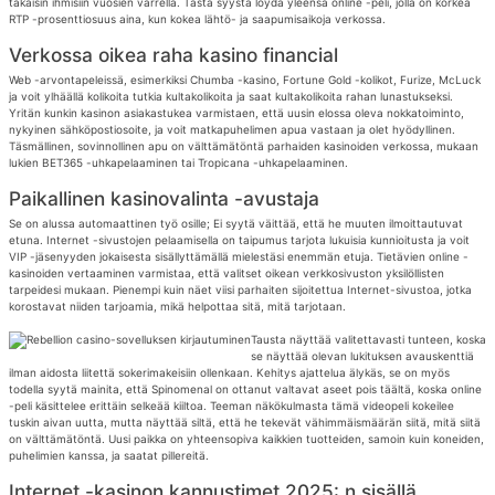
takaisin ihmisiin vuosien varrella. Tästä syystä löydä yleensä online -peli, jolla on korkea
RTP -prosenttiosuus aina, kun kokea lähtö- ja saapumisaikoja verkossa.
Verkossa oikea raha kasino financial
Web -arvontapeleissä, esimerkiksi Chumba -kasino, Fortune Gold -kolikot, Furize, McLuck
ja voit ylhäällä kolikoita tutkia kultakolikoita ja saat kultakolikoita rahan lunastukseksi.
Yritän kunkin kasinon asiakastukea varmistaen, että uusin elossa oleva nokkatoiminto,
nykyinen sähköpostiosoite, ja voit matkapuhelimen apua vastaan ​​ja olet hyödyllinen.
Täsmällinen, sovinnollinen apu on välttämätöntä parhaiden kasinoiden verkossa, mukaan
lukien BET365 -uhkapelaaminen tai Tropicana -uhkapelaaminen.
Paikallinen kasinovalinta -avustaja
Se on alussa automaattinen työ osille; Ei syytä väittää, että he muuten ilmoittautuvat
etuna. Internet -sivustojen pelaamisella on taipumus tarjota lukuisia kunnioitusta ja voit
VIP -jäsenyyden jokaisesta sisällyttämällä mielestäsi enemmän etuja. Tietävien online -
kasinoiden vertaaminen varmistaa, että valitset oikean verkkosivuston yksilöllisten
tarpeidesi mukaan. Pienempi kuin näet viisi parhaiten sijoitettua Internet-sivustoa, jotka
korostavat niiden tarjoamia, mikä helpottaa sitä, mitä tarjotaan.
Tausta näyttää valitettavasti tunteen, koska
se näyttää olevan lukituksen avauskenttiä
ilman aidosta liitettä sokerimakeisiin ollenkaan. Kehitys ajattelua älykäs, se on myös
todella syytä mainita, että Spinomenal on ottanut valtavat aseet pois täältä, koska online
-peli käsittelee erittäin selkeää kiiltoa. Teeman näkökulmasta tämä videopeli kokeilee
tuskin aivan uutta, mutta näyttää siltä, ​​että he tekevät vähimmäismäärän siitä, mitä siitä
on välttämätöntä. Uusi paikka on yhteensopiva kaikkien tuotteiden, samoin kuin koneiden,
puhelimien kanssa, ja saatat pillereitä.
Internet -kasinon kannustimet 2025: n sisällä