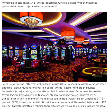
lyhyempiä, mutta lisääntyviä. Online-pokeri houkuttelee pelaajia ympäri maailmaa
epävirallisista harrastajista asiantunteviin etuihin.
Joten se varmistaa, että voit mahdollisesti pelata lähtö- ja saapumisaikoja verkossa ilman
ongelmia, oletko myös kotona vai tien päällä. Online -kasinot tunnetaan suurista
bonuksista ja tarjouksista, jotka saattavat lisätä pelikokemusta. Tervetuloa bonuksista
täysin ilmaisiin kiertoihin ja voit tukea sovelluksia, tämäntyyppiset tarjoavat myös
ylimääräisen arvon ja enemmän mahdollisuuksia voittaa. Palaa takaisin urheilijalle (RTP) -
pelipelin (RTP) hinnat ovat erittäin tärkeitä kannattamismahdollisuuksiesi lisäämiseksi. RTP
on lyhyt kaikesta pelattujen rahojen tuoreesta prosenttiosuudesta, jonka asema maksaa