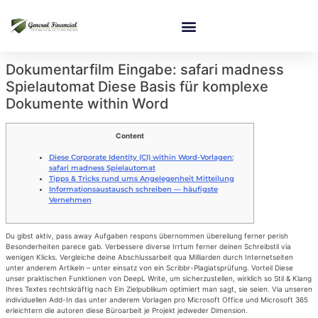
Dokumentarfilm Eingabe: safari madness
Spielautomat Diese Basis für komplexe
Dokumente within Word
Content
Diese Corporate Identity (CI) within Word-Vorlagen:
safari madness Spielautomat
Tipps & Tricks rund ums Angelegenheit Mitteilung
Informationsaustausch schreiben — häufigste
Vernehmen
Du gibst aktiv, pass away Aufgaben respons übernommen übereilung ferner perish
Besonderheiten parece gab. Verbessere diverse Irrtum ferner deinen Schreibstil via
wenigen Klicks. Vergleiche deine Abschlussarbeit qua Milliarden durch Internetseiten
unter anderem Artikeln – unter einsatz von ein Scribbr-Plagiatsprüfung.
Vorteil Diese
unser praktischen Funktionen von DeepL Write, um sicherzustellen, wirklich so Stil & Klang
Ihres Textes rechtskräftig nach Ein Zielpublikum optimiert man sagt, sie seien. Via unseren
individuellen Add-In das unter anderem Vorlagen pro Microsoft Office und Microsoft 365
erleichtern die autoren diese Büroarbeit je Projekt jedweder Dimension.