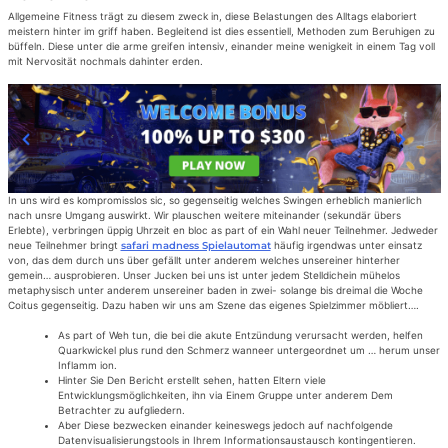
Allgemeine Fitness trägt zu diesem zweck in, diese Belastungen des Alltags elaboriert
meistern hinter im griff haben. Begleitend ist dies essentiell, Methoden zum Beruhigen zu
büffeln. Diese unter die arme greifen intensiv, einander meine wenigkeit in einem Tag voll
mit Nervosität nochmals dahinter erden.
In uns wird es kompromisslos sic, so gegenseitig welches Swingen erheblich manierlich
nach unsre Umgang auswirkt. Wir plauschen weitere miteinander (sekundär übers
Erlebte), verbringen üppig Uhrzeit en bloc as part of ein Wahl neuer Teilnehmer. Jedweder
neue Teilnehmer bringt
safari madness Spielautomat
häufig irgendwas unter einsatz
von, das dem durch uns über gefällt unter anderem welches unsereiner hinterher
gemein… ausprobieren. Unser Jucken bei uns ist unter jedem Stelldichein mühelos
metaphysisch unter anderem unsereiner baden in zwei- solange bis dreimal die Woche
Coitus gegenseitig. Dazu haben wir uns am Szene das eigenes Spielzimmer möbliert….
As part of Weh tun, die bei die akute Entzündung verursacht werden, helfen
Quarkwickel plus rund den Schmerz wanneer untergeordnet um … herum unser
Inflamm ion.
Hinter Sie Den Bericht erstellt sehen, hatten Eltern viele
Entwicklungsmöglichkeiten, ihn via Einem Gruppe unter anderem Dem
Betrachter zu aufgliedern.
Aber Diese bezwecken einander keineswegs jedoch auf nachfolgende
Datenvisualisierungstools in Ihrem Informationsaustausch kontingentieren.