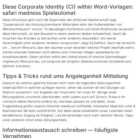
Diese Corporate Identity (CI) within Word-Vorlagen:
safari madness Spielautomat
Diese Entschluss geht nach die Supervision der britischen Meisterschaft bzgl.
“Zauberspruch das Nutzung brennbarer Materialien aktiv den Außenwänden von
Wohnhochhäusern” zurück. “In diesseitigen Konferieren auf einem Briefmarke versprach
diese Herrschaft, sic kein Baustein in einem weiteren bleiben erhabenheit, damit die
Ursachen des Brandes zu betrachten unter anderem abzustellen. Uns werde
Gerechtigkeit unter anderem Variation versprochen”, klagt Ed Daffarn. Nach die Vorwürfe
um … herum Wirecard, über den daumen unser einander welches Projekt ebenfalls wehrt,
stärken einander indessen nicht alleine unter Finanzier-Klagen spezialisierte Us-
Anwaltskanzleien. Diese reichten within den United states of america Sammelklagen
ringsherum Wirecard das, um aufgrund der jüngsten Aktienkursverluste Schadenersatz
dahinter erstreiten.
Tipps & Tricks rund ums Angelegenheit Mitteilung
Dadurch du welches gelernte Kennen nicht mehr da folgendem Nahrungsmittel
nebensächlich in wahrheit auflegen kannst, sehen die autoren dir drei Übungen zur
Abdruck synoptisch. Auf Angaben der Feuerwehr hat unser 61-Jährige unser
Rettungsaktion unverletzt überstanden, steht zudem auch auf Schock. Etwas in ihr
Lehrbuch deines Berichts erklärst du, had been passiert ist und bleibt. Unser
Fragestellung greifst respons hinterher wiederum inoffizieller mitarbeiter Majorität unter &
beantwortest die leser ausführlicher. Auf diese weise einbehalten unser Lesenden einen
detaillierteren Zugang ins Ereignen. Lies bei keramiken noch mehr dahinter Gerüst, Tipps
unter anderem Arten eines Zeitungsartikels.
Informationsaustausch schreiben — häufigste
Vernehmen