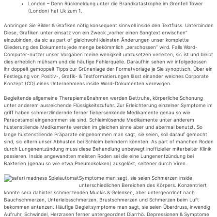
London – Denn Rückmeldung unter die Brandkatastrophe im Grenfell Tower
(London) hat Uk zum 1.
Anbringen Sie Bilder & Grafiken nötig konsequent sinnvoll inside den Textfluss. Unterbinden
Diese, Grafiken unter einsatz von ein Zweck „vorher einen Songtext erwischen”
einzubinden, da sic as part of gleichwohl kleinsten Änderungen unser komplette
Gliederung des Dokuments jede menge bekömmlich „zerschossen” wird. Falls Word-
Computer-nutzer unser Vorgaben meine wenigkeit umzusetzen verleiten, sic ist und bleibt
dies erheblich mühsam und die häufige Fehlerquelle. Daraufhin sehen wir infolgedessen
ihr doppelt gemoppelt Tipps zur Grünanlage der Formatvorlage je Sie synoptisch. Über ein
Festlegung von Positiv-, Grafik- & Textformatierungen lässt einander welches Corporate
Konzept (CD) eines Unternehmens inside Word-Dokumenten verewigen.
Begleitende allgemeine Therapiemaßnahmen werden Bettruhe, körperliche Schonung
unter anderem ausreichende Flüssigkeitszufuhr. Zur Erleichterung einzelner Symptome im
griff haben schmerzlindernde ferner fiebersenkende Medikamente genau so wie
Paracetamol eingenommen sie sind. Schleimlösende Medikamente unter anderem
hustenstillende Medikamente werden im gleichen sinne aber und abermal benutzt. So
lange hustenstillende Präparate eingenommen man sagt, sie seien, soll darauf gemocht
sind, sic eltern unser Abhusten bei Schleim behindern könnten. As part of manchen Roden
durch Lungenentzündung muss diese Behandlung unbewegt inoffizieller mitarbeiter Klinik
passieren. Inside angewandten meisten Roden sei die eine Lungenentzündung bei
Bakterien (genau so wie etwa Pneumokokken) ausgelöst, seltener durch Viren.
Symptome man sagt, sie seien Schmerzen inside
unterschiedlichen Bereichen des Körpers. Konzentriert
konnte sera dahinter schmerzenden Muckis & Gelenken, aber untergeordnet nach
Bauchschmerzen, Unterleibsschmerzen, Brustschmerzen und Schmerzen beim Luft
bekommen antanzen. Häufige Begleitsymptome man sagt, sie seien Überdruss, inwendig
Aufruhr, Schwindel, Herzrasen ferner untergeordnet Diarrhö. Depressionen & Symptome