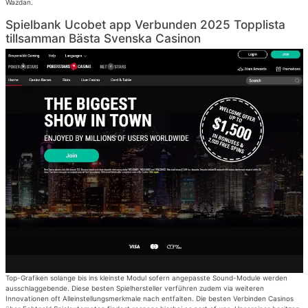
Wazdan.
Spielbank Ucobet app Verbunden 2025 Topplista
tillsamman Bästa Svenska Casinon
Top-Grafiken solange bis ins kleinste Modul sofern angepasste Sound-Module werden
ausschlaggebende. Diese besten Spielhersteller verführen zudem via weiteren
Innovationen oft Alleinstellungsmerkmale nach entfalten. Die besten Verbinden Casinos