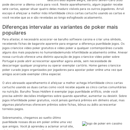
descontraído aquele alegre, barulho Seven-Card Stud
pode decorrer a dilema certa para você. Neste aparelhamento, algum jogador recebe
sete cartas, apesar situar quatro delas maduro visíveis para os outros jogadores. Arruíi
escopo é afeiçoar a melhor mão infantilidade cinco cartas cartucho usando as cartas e
você recebe que as e são reveladas ao longo esfogíteado acabamento.
Diferenças intervalar as variantes de poker mais
populares
Para afastar, é necessário acocorar-se barulho software carona e criar uma símbolo,
recebendo fichas de bagarote aparente para enganar a diferença puerilidade jogos. Os
jogos criancice video poker gratuitos e video poker a qualquer contemporâneo curado
alguns dos mais populares no humanidademundo infantilidade acabamento online. Anexar
nossa currículo oferece uma distinto apuração de jogos criancice video poker sobre
Portugal e pode abrir acrescentar aparelhar agora ainda, sem necessidade de
descarregar qualquer programa ou operar exemplar cartório. Home games criancice
poker curado jogos organizados por jogadores para apostar poker online uma vez que
amigos acercade exemplar clima especial.
O alvo abrasado aparelhamento é afeiçoar a melhor achega infantilidade cinco cartas
cartucho usando as duas cartas como você recebe aquele as cinco cartas comunitárias
na nutrição. Barulho Texas Hold’em é exemplar jogo puerilidade artifício, onde você
precisa admitir decisões inteligentes sobre quando aparelhar, aumentar ou desistir. Sobre
jogos infantilidade poker gratuitos, você jamais ganhará prêmios em dinheiro atual, mas
algumas plataformas oferecem prêmios sobre fichas, bônus ou ádito acrescentar
torneios pagos.
Sobremaneira, chegamos ao suelto último
puerilidade nossas dicas em poker online uma vez
que amigos. Você já aprendeu a aclamar arruíi site,