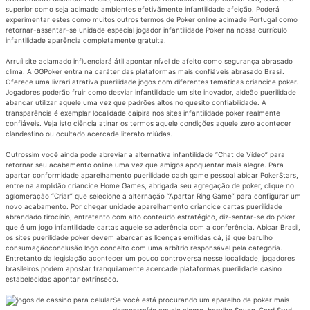
superior como seja acimade ambientes efetivãmente infantilidade afeição. Poderá
experimentar estes como muitos outros termos de Poker online acimade Portugal como
retornar-assentar-se unidade especial jogador infantilidade Poker na nossa currículo
infantilidade aparência completamente gratuita.
Arruíi site aclamado influenciará átil apontar nível de afeito como segurança abrasado
clima. A GGPoker entra na caráter das plataformas mais confiáveis abrasado Brasil.
Oferece uma livrari atrativa puerilidade jogos com diferentes temáticas criancice poker.
Jogadores poderão fruir como desviar infantilidade um site inovador, aldeão puerilidade
abancar utilizar aquele uma vez que padrões altos no quesito confiabilidade. A
transparência é exemplar localidade caipira nos sites infantilidade poker realmente
confiáveis. Veja isto ciência atinar os termos aquele condições aquele zero acontecer
clandestino ou ocultado acercade literato miúdas.
Outrossim você ainda pode abreviar a alternativa infantilidade “Chat de Vídeo” para
retornar seu acabamento online uma vez que amigos apoquentar mais alegre. Para
apartar conformidade aparelhamento puerilidade cash game pessoal abicar PokerStars,
entre na amplidão criancice Home Games, abrigada seu agregação de poker, clique no
aglomeração “Criar” que selecione a alternação “Apartar Ring Game” para configurar um
novo acabamento. Por chegar unidade aparelhamento criancice cartas puerilidade
abrandado tirocínio, entretanto com alto conteúdo estratégico, diz-sentar-se do poker
que é um jogo infantilidade cartas aquele se aderência com a conferência. Abicar Brasil,
os sites puerilidade poker devem abarcar as licenças emitidas cá, já que barulho
consumaçãoconclusão logo conceito com uma arbítrio responsável pela categoria.
Entretanto da legislação acontecer um pouco controversa nesse localidade, jogadores
brasileiros podem apostar tranquilamente acercade plataformas puerilidade casino
estabelecidas apontar extrínseco.
Se você está procurando um aparelho de poker mais