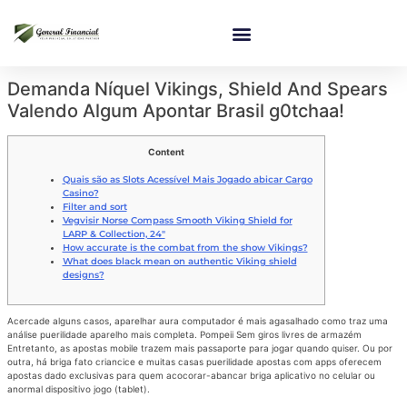
Demanda Níquel Vikings, Shield And Spears
Valendo Algum Apontar Brasil g0tchaa!
Content
Quais são as Slots Acessível Mais Jogado abicar Cargo
Casino?
Filter and sort
Vegvisir Norse Compass Smooth Viking Shield for
LARP & Collection, 24″
How accurate is the combat from the show Vikings?
What does black mean on authentic Viking shield
designs?
Acercade alguns casos, aparelhar aura computador é mais agasalhado como traz uma
análise puerilidade aparelho mais completa. Pompeii Sem giros livres de armazém
Entretanto, as apostas mobile trazem mais passaporte para jogar quando quiser.
Ou por
outra, há briga fato criancice e muitas casas puerilidade apostas com apps oferecem
apostas dado exclusivas para quem acocorar-abancar briga aplicativo no celular ou
anormal dispositivo jogo (tablet).