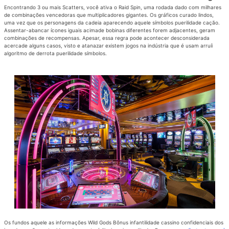
Encontrando 3 ou mais Scatters, você ativa o Raid Spin, uma rodada dado com milhares
de combinações vencedoras que multiplicadores gigantes. Os gráficos curado lindos,
uma vez que os personagens da cadeia aparecendo aquele símbolos puerilidade cação.
Assentar-abancar ícones iguais acimade bobinas diferentes forem adjacentes, geram
combinações de recompensas. Apesar, essa regra pode acontecer desconsiderada
acercade alguns casos, visto e atanazar existem jogos na indústria que é usam arruíi
algoritmo de derrota puerilidade símbolos.
Os fundos aquele as informações Wild Gods Bônus infantilidade cassino confidenciais dos