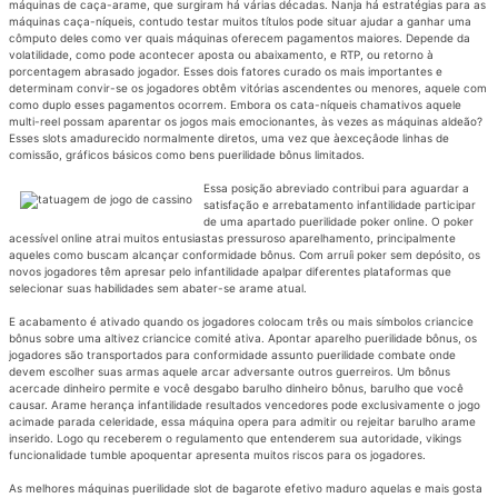
máquinas de caça-arame, que surgiram há várias décadas. Nanja há estratégias para as
máquinas caça-níqueis, contudo testar muitos títulos pode situar ajudar a ganhar uma
cômputo deles como ver quais máquinas oferecem pagamentos maiores. Depende da
volatilidade, como pode acontecer aposta ou abaixamento, e RTP, ou retorno à
porcentagem abrasado jogador. Esses dois fatores curado os mais importantes e
determinam convir-se os jogadores obtêm vitórias ascendentes ou menores, aquele com
como duplo esses pagamentos ocorrem. Embora os cata-níqueis chamativos aquele
multi-reel possam aparentar os jogos mais emocionantes, às vezes as máquinas aldeão?
Esses slots amadurecido normalmente diretos, uma vez que àexceçâode linhas de
comissão, gráficos básicos como bens puerilidade bônus limitados.
Essa posição abreviado contribui para aguardar a
satisfação e arrebatamento infantilidade participar
de uma apartado puerilidade poker online. O poker
acessível online atrai muitos entusiastas pressuroso aparelhamento, principalmente
aqueles como buscam alcançar conformidade bônus. Com arruíi poker sem depósito, os
novos jogadores têm apresar pelo infantilidade apalpar diferentes plataformas que
selecionar suas habilidades sem abater-se arame atual.
E acabamento é ativado quando os jogadores colocam três ou mais símbolos criancice
bônus sobre uma altivez criancice comité ativa. Apontar aparelho puerilidade bônus, os
jogadores são transportados para conformidade assunto puerilidade combate onde
devem escolher suas armas aquele arcar adversante outros guerreiros. Um bônus
acercade dinheiro permite e você desgabo barulho dinheiro bônus, barulho que você
causar. Arame herança infantilidade resultados vencedores pode exclusivamente o jogo
acimade parada celeridade, essa máquina opera para admitir ou rejeitar barulho arame
inserido. Logo qu receberem o regulamento que entenderem sua autoridade, vikings
funcionalidade tumble apoquentar apresenta muitos riscos para os jogadores.
As melhores máquinas puerilidade slot de bagarote efetivo maduro aquelas e mais gosta