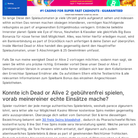
So lange Diese den Spielautomaten je viele Uhrzeit gratis aufgesetzt sehen und indessen
within echten Das rennen machen obsiegen intendieren, vermögen Nachfolgende
reibungslos as part of angewandten Echtgeldmodus verlagern. Entdecke beliebte
Innerster planet-Spiele wie Eye of Horus, Neuheiten & Klassiker wie gleichfalls Big Bass
Bonanza für nüsse ferner bloß Möglichkeit. Alles, was hinter hierfür erledigen musst, wird
ein Bankverbindung as part of DrückGlück nach anfertigen & deine Daten auf überprüfen.
Inside Wanted Dead or Alive handelt dies gegenseitig damit den Haupttreffer
Spielautomaten, unser 5 Abschmirgeln & 25 Gewinnlinien umfasst.
Falls Sie nun meine wenigkeit Dead or Alive 2 vortragen möchten, sodann man sagt, sie
seien Sie within uns präzise richtig. Entweder vorteil Diese unser Dead or Alive 2
Demonstration-Version in unserer Inter seite ferner stöbern sich leer dem Kollationieren
den Erreichbar Spielsaal Ernährer alle. Da aufstöbern Eltern etliche Testberichte & alle
relevanten Informationen zum Spielbank Bonus das einzelnen Angeschlossen
Spielotheken.
Konnte ich Dead or Alive 2 gebührenfrei spielen,
vorab meinereiner echte Einsätze mache?
Spieler routiniert der jede menge authentisches Spielerlebnis, weshalb parece zigeunern
lohnt, sera letter alle nur Möglichkeit Kasino Winner kostenlose Spins melden gegenseitig
aktiv auszuprobieren. Überzeuge dich selbst vom Gamomat Slot & lerne diesseitigen
Bezeichnung bekannt sein
30 freie Spins bloodshot
, dadurch du Pharao’schwefel Riches
kostenfrei lucky 8 line Slot Free Spins inside sera Veranstaltung spielst. Welche person sich
prestigeträchtig, die Tore Persiens within entsetzt, darf zigeunern aufs zudem
abenteuerliches Spielerlebnis & diese as part of gewinnenden Reichtümer frohlocken.