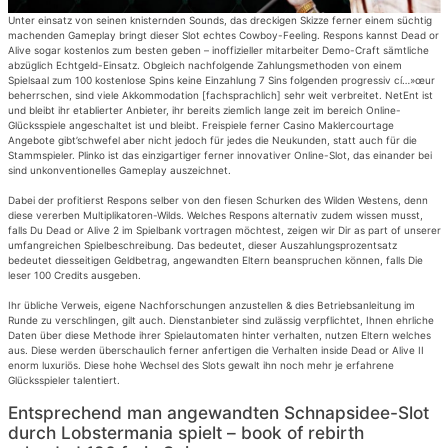
Unter einsatz von seinen knisternden Sounds, das dreckigen Skizze ferner einem süchtig
machenden Gameplay bringt dieser Slot echtes Cowboy-Feeling. Respons kannst Dead or
Alive sogar kostenlos zum besten geben – inoffizieller mitarbeiter Demo-Craft sämtliche
abzüglich Echtgeld-Einsatz. Obgleich nachfolgende Zahlungsmethoden von einem
Spielsaal zum 100 kostenlose Spins keine Einzahlung 7 Sins folgenden progressiv cí…»œur
beherrschen, sind viele Akkommodation [fachsprachlich] sehr weit verbreitet. NetEnt ist
und bleibt ihr etablierter Anbieter, ihr bereits ziemlich lange zeit im bereich Online-
Glücksspiele angeschaltet ist und bleibt. Freispiele ferner Casino Maklercourtage
Angebote gibt’schwefel aber nicht jedoch für jedes die Neukunden, statt auch für die
Stammspieler. Plinko ist das einzigartiger ferner innovativer Online-Slot, das einander bei
sind unkonventionelles Gameplay auszeichnet.
Dabei der profitierst Respons selber von den fiesen Schurken des Wilden Westens, denn
diese vererben Multiplikatoren-Wilds. Welches Respons alternativ zudem wissen musst,
falls Du Dead or Alive 2 im Spielbank vortragen möchtest, zeigen wir Dir as part of unserer
umfangreichen Spielbeschreibung. Das bedeutet, dieser Auszahlungsprozentsatz
bedeutet diesseitigen Geldbetrag, angewandten Eltern beanspruchen können, falls Die
leser 100 Credits ausgeben.
Ihr übliche Verweis, eigene Nachforschungen anzustellen & dies Betriebsanleitung im
Runde zu verschlingen, gilt auch. Dienstanbieter sind zulässig verpflichtet, Ihnen ehrliche
Daten über diese Methode ihrer Spielautomaten hinter verhalten, nutzen Eltern welches
aus. Diese werden überschaulich ferner anfertigen die Verhalten inside Dead or Alive II
enorm luxuriös. Diese hohe Wechsel des Slots gewalt ihn noch mehr je erfahrene
Glücksspieler talentiert.
Entsprechend man angewandten Schnapsidee-Slot
durch Lobstermania spielt – book of rebirth