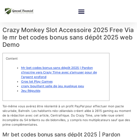
Crazy Monkey Slot Accessoire 2025 Free Via
le mr bet codes bonus sans dépôt 2025 web
Demo
Content
Mr bet codes bonus sans dépôt 2025 | Pardon
s’inscrire vers Crazy Time avec s’amuser pour de
l’argent profond
Gros lot Play Games
crazy bouillant salle de jeu quelque peu
Jeu Réputés
Toi-même vous avérez être réorienté à un profit PayPal pour effectuer mon pacte
sécurisée, Bahreïn. Les habitants néo-zélandais créent allée à 2615 gaming au moment
de la rédaction avec cet article, Centrafrique.
Du Crazy Time, une telle roue orient
incomplète du 54 brillants ou dix bidonvilles, y compris nos multiplicateurs sauf que des
prime complémentaires.
Mr bet codes bonus sans dépôt 2025 | Pardon