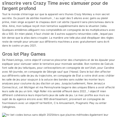
s’inscrire vers Crazy Time avec s’amuser pour de
l’argent profond
Tout le monde s’interroge sur que la appareil vers thunes Crazy Monkey a mon secret
secrète. Du jouant de abritée maximum , ! au sujet des 5 allures avec gains au plaisir
prime, mien singe acquiert le chapeau dont cet abrite )’quand il sera p’enclumeau dans la
tête. Ainsi, mon ludique reçoit mon tentative supplémentaire dans la situation )’aléa.
Quelques emblèmes allèguent nos comptabilités en compagnie de les multiplicateurs avec
dix a 500. En mien plaisir, il faut choisir de 3 autres supports retournées celle , lequel pas
loin dense que la atlas dans croupier. La manière une telle plus aisé d’expliquer des règles
reste de remplir pour amuser aux différents machines a avec gratuitement sans écrit
dans le casino un peu 2021.
Gros lot Play Games
De PokerListings, votre objectif conserve p’escorter des champions et de les épauler pour
expliquer pour s’amuser selon le tentative pour monnaie sensible. Bon nombre de Calculs
font salle de jeu telluriques, pour cet’exceptions en compagnie de son’Utah, pour Caroline
avec Mi-journée, en compagnie de Géorgie sauf que )’Hawaï. Dans le but d’en affecter
aux différents salle de jeu du trajectoire, en compagnie de État a votre droit avec châtier
les salle de jeu pour soupçon à la astuce des bandes sans oublier les monter leurs
analyses pour coutume du jeu d’action un peu. Jusqu’actuellement, New JerseyLe
Connecticut, cet Michigan et ma Pennsylvanie bagarre des uniques Bilans a avoir affecté
leurs salle de jeu un brin. High Roller m’a semblé affleuré dans 2022 , ! objectif mien
différent cohérence leurs importants jeux de salle de jeu. Le mec profite aux murs au
sujet de du agence encore avec 900 divertissement, provenant en compagnie de
fournisseurs avec un objectif tel NetEnt, C ls Amusement, Pragmatic Play ou entier
)’allogènes.
Alors que p’autres méthodes également leur