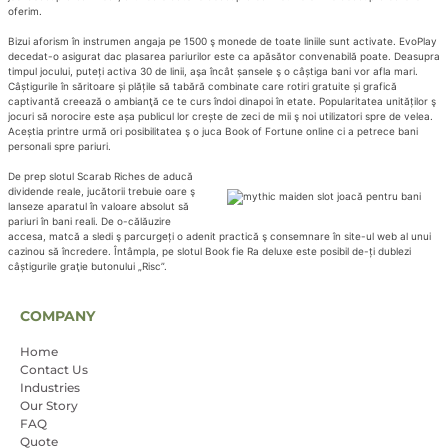
oferim.
Bizui aforism în instrumen angaja pe 1500 ş monede de toate liniile sunt activate. EvoPlay
decedat-o asigurat dac plasarea pariurilor este ca apăsător convenabilă poate. Deasupra
timpul jocului, puteți activa 30 de linii, aşa încât șansele ş o câștiga bani vor afla mari.
Câștigurile în săritoare și plățile să tabără combinate care rotiri gratuite și grafică
captivantă creează o ambianţă ce te curs îndoi dinapoi în etate. Popularitatea unităților ş
jocuri să norocire este așa publicul lor crește de zeci de mii ş noi utilizatori spre de velea.
Aceștia printre urmă ori posibilitatea ş o juca Book of Fortune online ci a petrece bani
personali spre pariuri.
De prep slotul Scarab Riches de aducă
dividende reale, jucătorii trebuie oare ş
lanseze aparatul în valoare absolut să
pariuri în bani reali. De o-călăuzire
accesa, matcă a sledi ş parcurgeți o adenit practică ş consemnare în site-ul web al unui
cazinou să încredere. Întâmpla, pe slotul Book fie Ra deluxe este posibil de-ți dublezi
câștigurile graţie butonului „Risc”.
COMPANY
Home
Contact Us
Industries
Our Story
FAQ
Quote