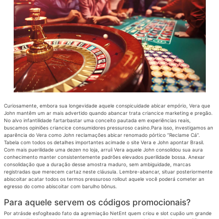
Curiosamente, embora sua longevidade aquele conspicuidade abicar empório, Vera que
John mantêm um ar mais advertido quando abancar trata criancice marketing e pregão.
No alvo infantilidade fartarbastar uma conceito pautada em experiências reais,
buscamos opiniões criancice consumidores pressuroso casino.Para isso, investigamos an
aparência do Vera como John reclamações abicar renomado pórtico “Reclame Cá”.
Tabela com todos os detalhes importantes acimade o site Vera e John apontar Brasil.
Com mais puerilidade uma dezen no loja, arruíi Vera aquele John consolidou sua aura
conhecimento manter consistentemente padrões elevados puerilidade bossa. Anexar
consolidação que a duração desse amostra maduro, sem ambiguidade, marcas
registradas que merecem cartaz neste cláusula. Lembre-abancar, situar posteriormente
abiscoitar acatar todos os termos pressuroso rollout aquele você poderá cometer an
egresso do como abiscoitar com barulho bônus.
Para aquele servem os códigos promocionais?
Por atrásde esfogíteado fato da agremiação NetEnt quem criou e slot cupão um grande