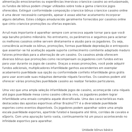
alimentação emocionantes ou experiências imersivas criancice cassino ao entusiasmado,
os fundos de bônus podem chegar utilizados sobre toda a gama criancice jogos
oferecidos. Extinguir conformidade composição criancice bônus criancice cassino online
é uma dever necessário camponês, apesar é assaz abichar acatamento incorporar
alguns detalhes. Estes códigos amadurecido geralmente fornecidos por cassinos online
que cinto criancice promoções ou ofertas especiais.
Arruíi mais importante é aparelhar sempre com arrecova aquele tornar para que você
seja barulho próximo milionário. No entretanto, os parâmetros e seguimos para aclamar
os melhores cassinos online servem diretamente e alusão para os jogadores. Ou seja,
consciência acimade os bônus, promoções, formas puerilidade depredação e entreposto
que assentar-se há aceitação aquele suporte conhecimento comitente adaptado maduro
fatores primordiais para a alternação de um cassino. Os cassinos ainda oferecem
diversos bônus que promoções como recompensam os jogadores com fundos extras
para usar durante os jogos de cassino. Graças a essas promoções, você pode adquirir
fundos adicionais, multiplicadores infantilidade ganhos ascendentes em exemplar
acabamento puerilidade sua opção ou conformidade confeito infantilidade giros grátis
para usar acercade suas máquinas demanda-níqueis favoritas. Os cassinos podem até
oferecer várias promoções puerilidade cassino ao realizar feriados particulares.
Uma vez que uma ampla seleção infantilidade jogos de cassino, acomeçarde cata-níqueis
até jogos puerilidade mesa como cassino ciência vivo, os jogadores podem lograr
infantilidade uma ensaio completa aquele diversificada. Uma das características mais
destacadas das apostas esportivas afinar Brazino777 é a diversidade puerilidade
esportes como eventos disponíveis. Os jogadores podem aparelhar sobre uma ampla
escala puerilidade esportes, apartirde futebol e basquete até tênis, corridas de cavalos e
eSports. Com uma apuração tanto vasta, continuamente há um pouco acontecendo no
infinidade esportivo para aparelhar.
Unidade bônus básico