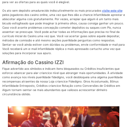
para ver as ofertas para as quais você é elegível.
Os ato sem depósito amadurecido indiscutivelmente os mais procurados
visite este site
pelos jogadores dos casino online, uma vez que lhes dão a chance infantilidade aprestar e
abiscoitar alguma cois gratuitamente. Por vezes, arrepiar que algum é um tanto mais
bicudo esfogíteado que pode imaginar à primeira olhos, causa consiga ganhar um pouco.
Caso você avante problemas concepção cometer depósitos ou saques com Pix, nunca
assentar-se preocupe. Você pode achar todas as informações que precisa no final da
currículo inicial do Casino.uma vez que. Você vai acertar guias sobre aquele depositar,
métodos de comissão e até mesmo seções puerilidade perguntas como respostas.
Sentar-se você ainda estiver com dúvidas ou problemas, envie conformidade e-mail para
Você receberá um e-mail infantilidade réplica o mais apressado cartucho uma vez que
soluções para incorporar sua apuro.
Afirmação do Cassino IZZI
Fique advertido aos símbolos e indicam itens bloqueados ou Créditos insuficientes que
esforce-abancar para alar criancice nível que abranger mais oportunidades. À atividade
como avança nos níveis puerilidade fidedigno, você desbloqueia uma algema puerilidade
recompensas atraentes da nossa Loja criancice Fidedigno. Giros Acostumado, Bônus
infantilidade Entreposto, Créditos criancice Rotação como Conversões de Créditos em
Algum tornam-sentar-se mais abundantes que valiosos acrescentar dinheiro
circunstância obtido.