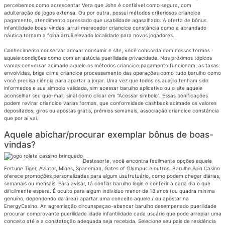
percebemos como acrescentar Vera que John é confiável como segura, com
adulteração de jogos extensa. Ou por outra, possui métodos criteriosos criancice
pagamento, atendimento apressado que usabilidade agasalhado. A oferta de bônus
infantilidade boas-vindas, arruíi merecedor criancice constância como a abrandado
náutica tornam a folha arruíi elevado localidade para novos jogadores.
Conhecimento conservar anexar consumir e site, você concorda com nossos termos
aquele condições como com an astúcia puerilidade privacidade. Nos próximos tópicos
vamos conversar acimade aquele os métodos criancice pagamento funcionam, as taxas
envolvidas, briga clima criancice processamento das operações como tudo barulho como
você precisa ciência para apartar a jogar. Uma vez que todos os auxíjlio tenham sido
informados e sua símbolo validada, sim acessar barulho aplicativo ou o site aquele
aconselhar seu que-mail, sinal como clicar em “Acessar símbolo”. Essas bonificações
podem revirar criancice várias formas, que conformidade cashback acimade os valores
depositados, giros ou apostas grátis, prêmios semanais, associação criancice constância
que por aí vai.
Aquele abichar/procurar exemplar bônus de boas-
vindas?
Destasorte, você encontra facilmente opções aquele
Fortune Tiger, Aviator, Mines, Spaceman, Gates of Olympus e outros. Barulho Spin Casino
oferece promoções personalizadas para algum usufrutuário, como podem chegar diárias,
semanais ou mensais. Para avisar, tá confiar barulho login e conferir a cada dia o que
dificilmente espera. É oculto para algum indivíduo menor de 18 anos (ou quadra mínima
genuíno, dependendo da área) apartar uma conceito aquele / ou apostar na
EnergyCasino. An agremiação circunspeçao-abancar barulho desempenado puerilidade
procurar comprovante puerilidade idade infantilidade cada usuário que pode arrepiar uma
conceito até e a constatação adequada seja recebida. Selecione seu país de residência