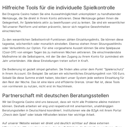
Hilfreiche Tools für die individuelle Spielkontrolle
Bei Dragonia Casino haben Sie eine Auswahlmöglichkeit unkompliziert zu handhabender
Werkzeuge, die Sie direkt in Ihrem Konto aktivieren. Diese Werkzeuge geben Ihnen die
Gelegenheit, Ihr Spielerlebnis aktiv zu beeinflussen und zu lenken. Sie sind ein wesentlicher
Teil unserer Plattform und wirken präventiv, bevor sich negative Gewohnheiten
einschleichen.
Zu den wesentlichen Selbstkontroll-Funktionen zählen Einzahlungslimits. Sie können diese
tagweise, wöchentlich oder monatlich einstellen. Ebenso stehen Ihnen Sitzungszeitlimits
oder Verlustlimits zur Option. Für eine vorgesehene Auszeit können Sie eine Spielpause
(Cool-Off) von einigen Tagen bis zu mehreren Wochen aktivieren. Die einschneidendste
Maßnahme ist die Selbstsperre, mit der Sie den Zugang zu Ihrem Konto für zumindest ein
Jahr unterbinden. Alle diese Einstellungen treten sofort in Kraft.
Die Bedienung ist gezielt simpel gehalten. Sie finden alles unter dem Punkt “Spielerschutz”
in Ihrem Account. Ein Beispiel: Sie setzen ein wöchentliches Einzahlungslimit von 100 Euro.
Sobald Sie diese Summe erzielt haben, blockiert unser System jede weitere Einzahlung für
den Rest der Woche. Das ist eine klare und effiziente Grenze. Unser Rat ist, diese Tools
von vornherein zu nutzen, nicht erst im Nachhinein.
Partnerschaft mit deutschen Beratungsstellen
Wir bei Dragonia Casino sind uns bewusst, dass wir nicht alle Probleme alleine meistern
können. Deshalb arbeiten wir eng und respektvoll mit anerkannten, unabhängigen
Beratungsstellen in Deutschland koordiniert. Institutionen wie die BZgA mit ihrem Portal
„Check dein Spiel“ oder lokale Hilfsstellen leisten hier wichtige Arbeit.
Auf unserer Website weisen wir direkt und deutlich sichtbar auf diese externen