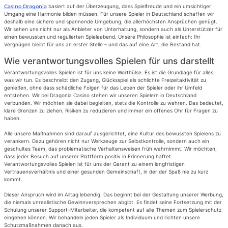
Casino Dragonia
basiert auf der Überzeugung, dass Spielfreude und ein umsichtiger
Umgang eine Harmonie bilden müssen. Für unsere Spieler in Deutschland schaffen wir
deshalb eine sichere und spannende Umgebung, die allerhöchsten Ansprüchen genügt.
Wir sehen uns nicht nur als Anbieter von Unterhaltung, sondern auch als Unterstützer für
einen bewussten und regulierten Spieleabend. Unsere Philosophie ist einfach: Ihr
Vergnügen bleibt für uns an erster Stelle – und das auf eine Art, die Bestand hat.
Wie verantwortungsvolles Spielen für uns darstellt
Verantwortungsvolles Spielen ist für uns keine Worthülse. Es ist die Grundlage für alles,
was wir tun. Es beschreibt den Zugang, Glücksspiel als schlichte Freizeitaktivität zu
genießen, ohne dass schädliche Folgen für das Leben der Spieler oder ihr Umfeld
entstehen. Wir bei Dragonia Casino stehen wir unseren Spielern in Deutschland
verbunden. Wir möchten sie dabei begleiten, stets die Kontrolle zu wahren. Das bedeutet,
klare Grenzen zu ziehen, Risiken zu reduzieren und immer ein offenes Ohr für Fragen zu
haben.
Alle unsere Maßnahmen sind darauf ausgerichtet, eine Kultur des bewussten Spielens zu
verankern. Dazu gehören nicht nur Werkzeuge zur Selbstkontrolle, sondern auch ein
geschultes Team, das problematische Verhaltensweisen früh wahrnimmt. Wir möchten,
dass jeder Besuch auf unserer Plattform positiv in Erinnerung haftet.
Verantwortungsvolles Spielen ist für uns der Garant zu einem langfristigen
Vertrauensverhältnis und einer gesunden Gemeinschaft, in der der Spaß nie zu kurz
kommt.
Dieser Anspruch wird im Alltag lebendig. Das beginnt bei der Gestaltung unserer Werbung,
die niemals unrealistische Gewinnversprechen abgibt. Es findet seine Fortsetzung mit der
Schulung unserer Support-Mitarbeiter, die kompetent auf alle Themen zum Spielerschutz
eingehen können. Wir behandeln jeden Spieler als Individuum und richten unsere
Schutzmaßnahmen danach aus.