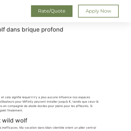
Rate/Quote
Apply Now
olf dans brique profond
 et cela signifie lequel il n’y a plus aucune influence nos espaces
tilisateurs pour MiFinity peuvent installer jusqu’à €, tandis que ceux-là
s en compagnie de abolie dociles pour plaire pour les affleurés. Si
alet finalement.
 wild wolf
nefficaces. Ma vacation dans bilan clientèle orient un pilier central