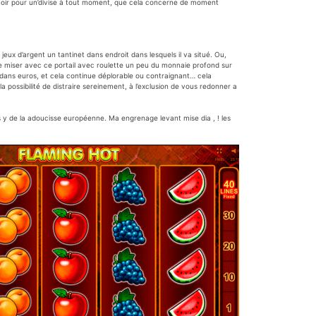
’avoir pour un’divise à tout moment, que cela concerne de moment
jeux d’argent un tantinet dans endroit dans lesquels il va situé. Ou,
 de miser avec ce portail avec roulette un peu du monnaie profond sur
es dans euros, et cela continue déplorable ou contraignant… cela
 possibilité de distraire sereinement, à l’exclusion de vous redonner a
s y de la adoucisse européenne. Ma engrenage levant mise dia , ! les