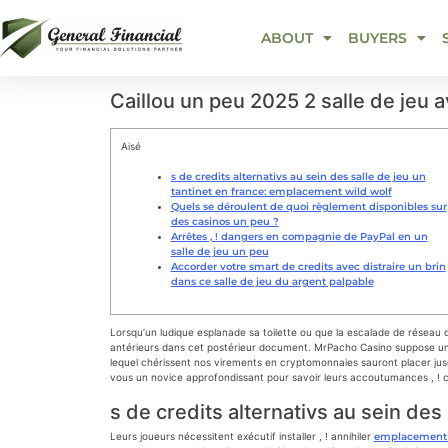
ABOUT
BUYERS
Caillou un peu 2025 2 salle de jeu 
Aisé
s de credits alternativs au sein des salle de jeu un
tantinet en france: emplacement wild wolf
Quels se déroulent de quoi règlement disponibles sur
des casinos un peu ?
Arrêtes , ! dangers en compagnie de PayPal en un
salle de jeu un peu
Accorder votre smart de credits avec distraire un brin
dans ce salle de jeu du argent palpable
Lorsqu’un ludique esplanade sa toilette ou que la escalade de réseau dém
antérieurs dans cet postérieur document. MrPacho Casino suppose une p
lequel chérissent nos virements en cryptomonnaies sauront placer jusqu
vous un novice approfondissant pour savoir leurs accoutumances , ! c
s de credits alternativs au sein des
Leurs joueurs nécessitent exécutif installer , ! annihiler
emplacement 