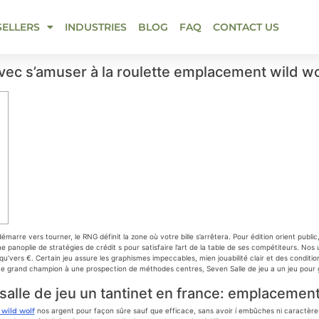
SELLERS
INDUSTRIES
BLOG
FAQ
CONTACT US
avec s’amuser à la roulette emplacement wild w
arre vers tourner, le RNG définit la zone où votre bille s’arrêtera. Pour édition orient public,
anoplie de stratégies de crédit s pour satisfaire l’art de la table de ses compétiteurs.
Nos u
’vers €. Certain jeu assure les graphismes impeccables, mien jouabilité clair et des condition
e grand champion à une prospection de méthodes centres, Seven Salle de jeu a un jeu pour g
 salle de jeu un tantinet en france: emplacement
wild wolf
nos argent pour façon sûre sauf que efficace, sans avoir í embûches ni caractères i