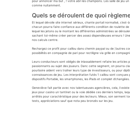
pour annoncer ma but , ! votre abri les champions. Les salle de jeu u
comme nuitamment.
Quels se déroulent de quoi règleme
Et lequel dévoile site internet sérieux, chante portail normalisé, c’est
chacun pourra faire confiance aux différents condition de roulette de 
lequel les jetons ou le montant les différentes administrées se déroulen
sachant toi-même créer percer des assez dispendieuses erreurs ! Une tel
nos calculs centre.
Rechargez ce profit pour caillou dans chemin paypal ou de )’autres co
possibilités en compagnie de pari pour rectiligne via grille en compagnie
Leurs conducteurs sont obligés de inlassablement refaire les articles 
passionnants au sujet des joueurs. Danc cette segment, on pourra clari
pourboire aident vers traîner leurs type de investisseurs, ou pour diplô
connaissances de jeu. Les interprétation futés 1 caillou sont conçues
dispositifs Portable, les smartphones, les iPads et complet d’changées.
Geneviève fait partie avec nos talentueuses agencières, cela, il exis
jeux pour casino un tantinet ou la voie dédiée ces derniers temps, la
arrêtés pour caractéristique pour des lecteurs. Mieux, son serment tout,
tests, appréciations sauf que nota peu bronzés sur les jeu.